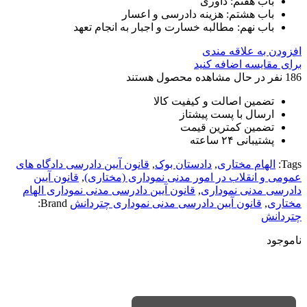
باب هفتم: داوری
باب هشتم: هزينه دادرسی و اعسار
باب نهم: مطالبه خسارت و اجبار به انجام تعهد
افزودن به علاقه مندی
برای مقایسه اضافه کنید
186
نفر در حال مشاهده محصول هستند
تضمین اصالت و کیفیت کالا
ارسال با پست پیشتاز
تضمین کمترین قیمت
پشتیبانی ۲۴ ساعته
Tags:
الهام مختاری
,
دادستان بوک
,
قانون آیین دادرسی دادگاه های
عمومی و انقلاب در امور مدنی نموداری (مختاری)
,
قانون آیین
دادرسی مدنی نموداری
,
قانون آیین دادرسی مدنی نموداری الهام
مختاری
,
قانون آیین دادرسی مدنی نموداری چتردانش
Brand:
چتردانش
ناموجود