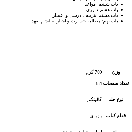
باب ششم: مواعد
باب هفتم: داوری
باب هشتم: هزينه دادرسی و اعسار
باب نهم: مطالبه خسارت و اجبار به انجام تعهد
وزن
700 گرم
تعداد صفحات
384
نوع جلد
گالینگور
قطع کتاب
وزیری
مولف
الهام مختاري محمدي