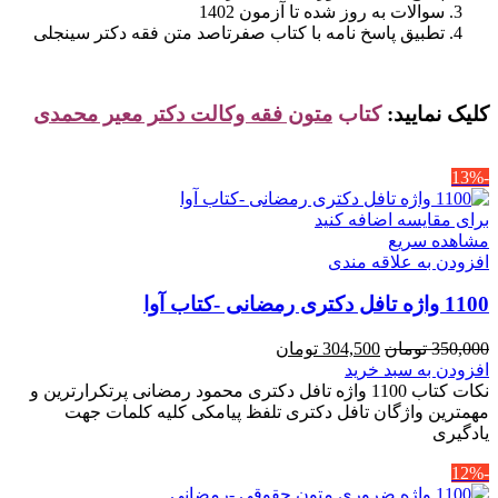
سوالات به روز شده تا آزمون 1402
تطبیق پاسخ نامه با کتاب صفرتاصد متن فقه دکتر سینجلی
کلیک نمایید:
کتاب
متون فقه وکالت دکتر معیر محمدی
-13%
برای مقایسه اضافه کنید
مشاهده سریع
افزودن به علاقه مندی
1100 واژه تافل دکتری رمضانی -کتاب آوا
قیمت
قیمت
350,000
تومان
304,500
تومان
اصلی
فعلی
افزودن به سبد خرید
350,000 تومان
304,500 تومان
نکات کتاب 1100 واژه تافل دکتری محمود رمضانی پرتکرارترین و
بود.
است.
مهمترین واژگان تافل دکتری تلفظ پیامکی کلیه کلمات جهت
یادگیری
-12%