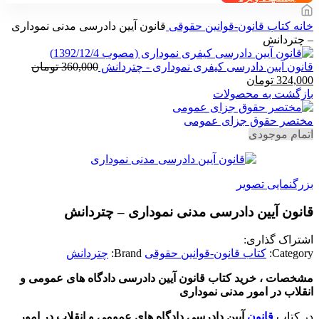
خانه
کتاب قانون-قوانین حقوقی
قانون آیین دادرسی مدنی نموداری
– چتردانش
قانون آیین دادرسی کیفری نموداری - چتردانش
360,000
تومان
قیمت
قیمت
324,000
تومان
اصلی
فعلی
بازگشت به محصولات
360,000 تومان
324,000 تومان
بود.
است.
مختصر حقوق جزای عمومی
اتمام موجودی
بزرگنمایی تصویر
قانون آیین دادرسی مدنی نموداری – چتردانش
اشتراک گذاری:
Category:
کتاب قانون-قوانین حقوقی
Brand:
چتردانش
مشخصات ، خرید کتاب قانون آیین دادرسی دادگاه های عمومی و
انقلاب در امور مدنی نموداری
در کتاب
قانون
آیین دادرسی دادگاه های عمومی و انقلاب در امور