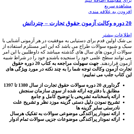
برای مقایسه اضافه کنید
مشاهده سریع
افزودن به علاقه مندی
20 دوره وکالت آزمون حقوق تجارت – چتردانش
اطلاعات بیشتر
بی شک اولین قدم برای دستیابی به موفقیت در هر آزمونی آشنایی با
سبک و شیوه سوالات طراح می باشد که این امر مستلزم استفاده از
سوالات آزمون های سال های گذشته میباشد که داوطلبین با این امر
می توانند سطح علمی خود را سنجیده باشندو خود را در شراط شبیه
آزمون قراردهند.
جهت سهولت مراجعه به کتاب 20 دوره حقوق
تجارت آزمون وکالت
توجه شما را به چند نکته در مورد ویژگی های
این کتاب جلب می نماییم
:
گرداوری 20 دوره سوالات حقوق تجارت از سال 1380 تا 1397
مطابق با دفترچه ارائه شده از سوی سازمان سنجش
ارائه پاسخنامه تشریحی با توضیح کامل و جامع
تشریح نمودن دلیل دستی گزینه موزد نظر و تشریح علت
نادرستی سایر گزینه ها
ارائه نمودار پراکندگی موضوعی سوالات به تفکیک هرسال
ا
رائه نمودار پراکندگی موضوعات جزیی سوالات تمام ادوار