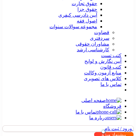
حقوق تجارت
حقوق جزا
آیین دادرسی کیفری
اصول فقه
مجموعه سوالات سنوات
قضاوت
سردفتری
مشاوران حقوقی
کارشناسی ارشد
کتب تست
آیین نگارش و لوایح
کتب قانون
منابع آزمون وکالت
کلاس های تصویری
تماس با ما
صفحه اصلی
فروشگاه
تماس با ما
درباره ما
ورود / ثبت نام
پیشنهاد ویژه