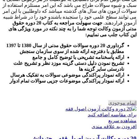
سبک و شیوه سوالات طراح می باشد که این امر مستلزم استفاده از
سوالات آزمون های سال های گذشته میباشد که داوطلبین با این امر
می توانند سطح علمی خود را سنجیده باشندو خود را در شراط شبیه
آزمون قراردهند.
جهت سهولت مراجعه به کتاب 20 دوره حقوق
مدنی آزمون وکالت
توجه شما را به چند نکته در مورد ویژگی های
این کتاب جلب می نماییم
:
گرداوری 20 دوره سوالات حقوق مدنی از سال 1380 تا 1397
مطابق با دفترچه ارائه شده از سوی سازمان سنجش
ارائه پاسخنامه تشریحی با توضیح کامل و جامع
تشریح نمودن دلیل دستی گزینه موزد نظر و تشریح علت
نادرستی سایر گزینه ها
ارائه نمودار پراکندگی موضوعی سوالات به تفکیک هرسال
ا
رائه نمودار پراکندگی موضوعات جزیی سوالات تمام ادوار
اتمام موجودی
برای مقایسه اضافه کنید
مشاهده سریع
افزودن به علاقه مندی
20 دوره وکالت آزمون اصول فقه – چتردانش