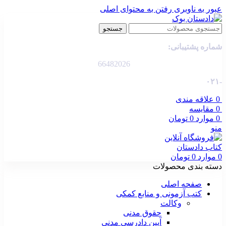
عبور به ناوبری
رفتن به محتوای اصلی
جستجو
شماره پشتیبانی:
66482026
-۰۲۱
0
علاقه مندی
0
مقایسه
0
موارد
0
تومان
منو
0
موارد
0
تومان
دسته بندی محصولات
صفحه اصلی
کتب آزمونی و منابع کمکی
وکالت
حقوق مدنی
آیین دادرسی مدنی