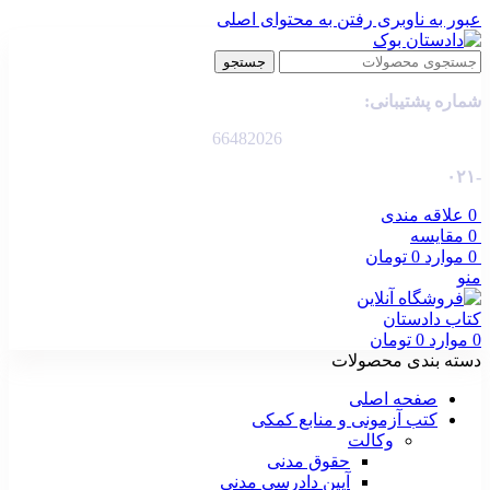
عبور به ناوبری
رفتن به محتوای اصلی
جستجو
شماره پشتیبانی:
66482026
-۰۲۱
0
علاقه مندی
0
مقایسه
0
موارد
0
تومان
منو
0
موارد
0
تومان
دسته بندی محصولات
صفحه اصلی
کتب آزمونی و منابع کمکی
وکالت
حقوق مدنی
آیین دادرسی مدنی