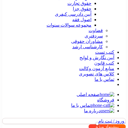
حقوق تجارت
حقوق جزا
آیین دادرسی کیفری
اصول فقه
مجموعه سوالات سنوات
قضاوت
سردفتری
مشاوران حقوقی
کارشناسی ارشد
کتب تست
آیین نگارش و لوایح
کتب قانون
منابع آزمون وکالت
کلاس های تصویری
تماس با ما
صفحه اصلی
فروشگاه
تماس با ما
درباره ما
ورود / ثبت نام
پیشنهاد ویژه