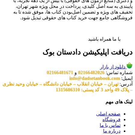
و دکتری (منابع آزمون های حقوقی) با بیش از یک دهه تجربه، با
پایبندی به سه اصل کلیدی، پرداخت در محل ویژه شهر تهران،
تخفیف های ویژه و تضمین اصل‌بودن کتاب ها، موفق شده تا به
فروشگاهی جامع جهت خرید کتاب های حقوقی تبدیل شود.
با ما همراه باشید
دریافت اپلیکیشن دادستان بوک
دانلود از بازار
شماره تماس:
02166482026
و
02166481671
ایمیل:
info@dadsetanbook.com
آدرس:
تهران – خیابان انقلاب – خیابان دانشگاه – خیابان وحید نظری
– پلاک 49 واحد 3 کد پستی: 1315686310
لینک های مهم
صفحه اصلی
فروشگاه
تماس با ما
درباره ما