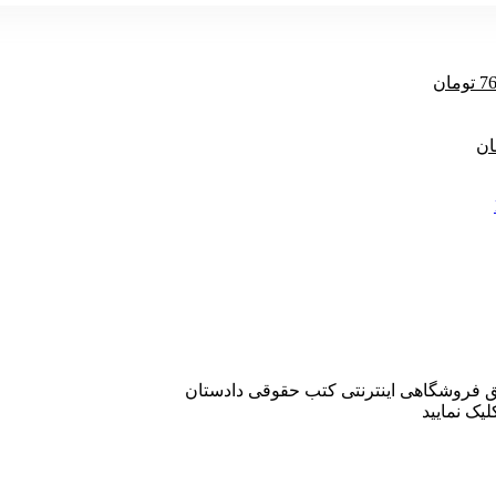
قیمت
76
تومان
فعلی
855,000 تومان
769,500 تومان
قیمت
است.
ان
فعلی
تومان
304,500 تومان
است.
 فروشگاهی اینترنتی کتب حقوقی دادستان
یک نمایید