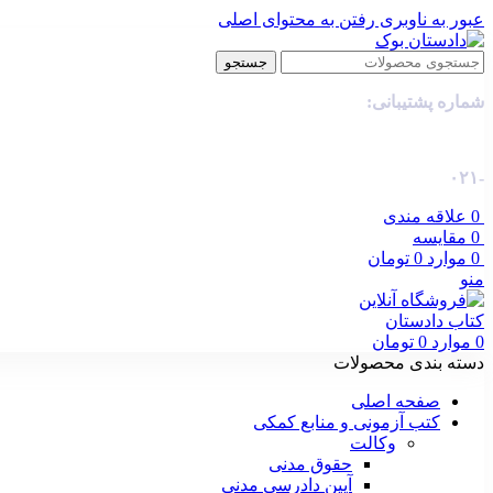
عبور به ناوبری
رفتن به محتوای اصلی
جستجو
شماره پشتیبانی:
-۰۲۱
0
علاقه مندی
0
مقایسه
0
موارد
0
تومان
منو
0
موارد
0
تومان
دسته بندی محصولات
صفحه اصلی
کتب آزمونی و منابع کمکی
وکالت
حقوق مدنی
آیین دادرسی مدنی