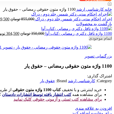
خانه
کارشناسی ارشد
1100 واژه متون حقوقی رمضانی – حقوق یار
قیمت
اجرای احکام مدنی دکتر شمس جلد دوم - دراک
855,000
تومان
9,500
اصلی
بازگشت به محصولات
قیمت
بود.
1100 واژه تافل دکتری رمضانی -کتاب آوا
350,000
تومان
304,500
توم
اصلی
اتمام موجودی
350,000 
بود.
بزرگنمایی تصویر
1100 واژه متون حقوقی رمضانی – حقوق یار
اشتراک گذاری:
Category:
کارشناسی ارشد
Brand:
حقوق یار
خرید اینترنتی و با تخفیف
کتاب 1100 واژه متون حقوقی
از طریق
برای مشاهده همه
کتب انتشار یافته توسط انتشارات دادستان
کل
برای مشاهده کتب تستی و آزمونی حقوقی کلیک نمایید
افزودن به علاقه مندی
برای مقایسه اضافه کنید