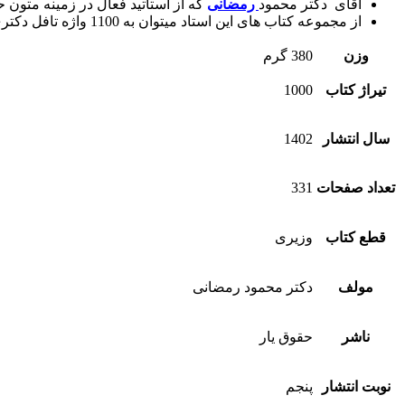
آقای دکتر محمود
رمضانی
که از استاتید فعال در زمینه متون
از مجموعه کتاب های این استاد میتوان به 1100 واژه تافل دکتری و مجموعه سوالات تافل دکترا و همین کتاب 1100 واژه متون حقوقی و… اشاره کرد
وزن
380 گرم
تیراژ کتاب
1000
سال انتشار
1402
تعداد صفحات
331
قطع کتاب
وزیری
مولف
دکتر محمود رمضانی
ناشر
حقوق یار
نوبت انتشار
پنجم