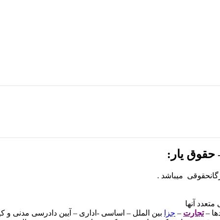
ها –
تجارت
–
جزا
بین الملل – اساسی -اداری – آیین دادرسی مدنی و کی