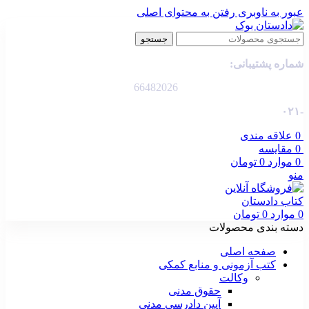
عبور به ناوبری
رفتن به محتوای اصلی
جستجو
شماره پشتیبانی:
66482026
-۰۲۱
0
علاقه مندی
0
مقایسه
0
موارد
0
تومان
منو
0
موارد
0
تومان
دسته بندی محصولات
صفحه اصلی
کتب آزمونی و منابع کمکی
وکالت
حقوق مدنی
آیین دادرسی مدنی