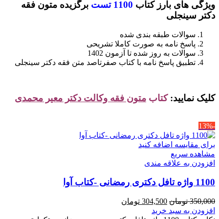
ویژگی های بارز کتاب
1100 تست
برگزیده متون فقه
بود.
است.
دکتر سینجلی
سوالات طبقه بندی شده
پاسخ نامه به صورت کاملا تشریحی
سوالات به روز شده تا آزمون 1402
تطبیق پاسخ نامه با کتاب صفرتاصد متن فقه دکتر سینجلی
کلیک نمایید:
کتاب
متون فقه وکالت دکتر معیر محمدی
-13%
برای مقایسه اضافه کنید
مشاهده سریع
افزودن به علاقه مندی
1100 واژه تافل دکتری رمضانی -کتاب آوا
قیمت
قیمت
350,000
تومان
304,500
تومان
اصلی
فعلی
افزودن به سبد خرید