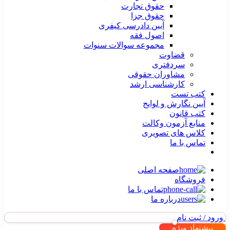
حقوق تجارت
حقوق جزا
آیین دادرسی کیفری
اصول فقه
مجموعه سوالات سنوات
قضاوت
سردفتری
مشاوران حقوقی
کارشناسی ارشد
کتب تست
آیین نگارش و لوایح
کتب قانون
منابع آزمون وکالت
کلاس های تصویری
تماس با ما
صفحه اصلی
فروشگاه
تماس با ما
درباره ما
ورود / ثبت نام
پیشنهاد ویژه