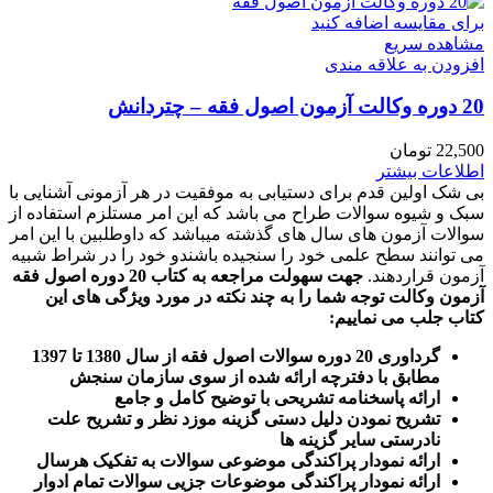
برای مقایسه اضافه کنید
مشاهده سریع
افزودن به علاقه مندی
20 دوره وکالت آزمون اصول فقه – چتردانش
22,500
تومان
اطلاعات بیشتر
بی شک اولین قدم برای دستیابی به موفقیت در هر آزمونی آشنایی با
سبک و شیوه سوالات طراح می باشد که این امر مستلزم استفاده از
سوالات آزمون های سال های گذشته میباشد که داوطلبین با این امر
می توانند سطح علمی خود را سنجیده باشندو خود را در شراط شبیه
آزمون قراردهند.
جهت سهولت مراجعه به کتاب 20 دوره اصول فقه
آزمون وکالت
توجه شما را به چند نکته در مورد ویژگی های این
کتاب جلب می نماییم
:
گرداوری 20 دوره سوالات اصول فقه از سال 1380 تا 1397
مطابق با دفترچه ارائه شده از سوی سازمان سنجش
ارائه پاسخنامه تشریحی با توضیح کامل و جامع
تشریح نمودن دلیل دستی گزینه موزد نظر و تشریح علت
نادرستی سایر گزینه ها
ارائه نمودار پراکندگی موضوعی سوالات به تفکیک هرسال
ا
رائه نمودار پراکندگی موضوعات جزیی سوالات تمام ادوار