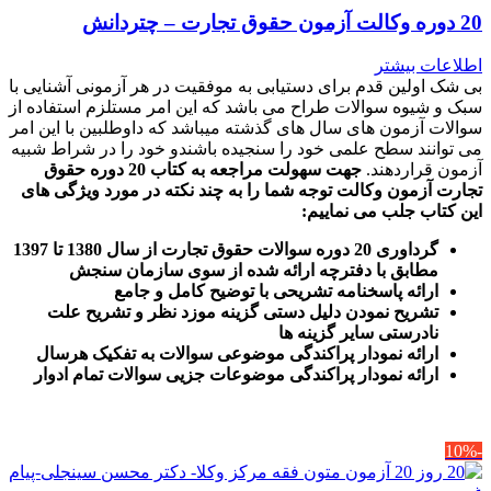
20 دوره وکالت آزمون حقوق تجارت – چتردانش
اطلاعات بیشتر
بی شک اولین قدم برای دستیابی به موفقیت در هر آزمونی آشنایی با
سبک و شیوه سوالات طراح می باشد که این امر مستلزم استفاده از
سوالات آزمون های سال های گذشته میباشد که داوطلبین با این امر
می توانند سطح علمی خود را سنجیده باشندو خود را در شراط شبیه
آزمون قراردهند.
جهت سهولت مراجعه به کتاب 20 دوره حقوق
تجارت آزمون وکالت
توجه شما را به چند نکته در مورد ویژگی های
این کتاب جلب می نماییم
:
گرداوری 20 دوره سوالات حقوق تجارت از سال 1380 تا 1397
مطابق با دفترچه ارائه شده از سوی سازمان سنجش
ارائه پاسخنامه تشریحی با توضیح کامل و جامع
تشریح نمودن دلیل دستی گزینه موزد نظر و تشریح علت
نادرستی سایر گزینه ها
ارائه نمودار پراکندگی موضوعی سوالات به تفکیک هرسال
ا
رائه نمودار پراکندگی موضوعات جزیی سوالات تمام ادوار
-10%