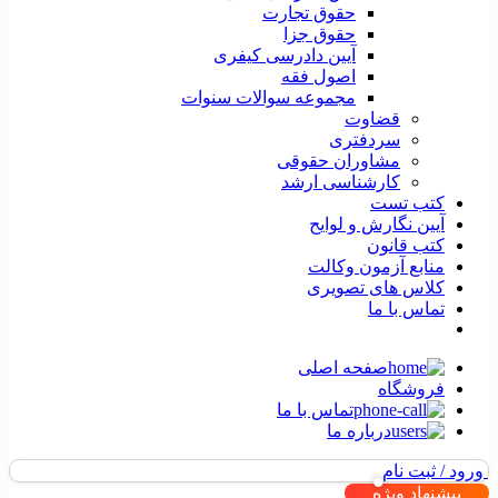
حقوق تجارت
حقوق جزا
آیین دادرسی کیفری
اصول فقه
مجموعه سوالات سنوات
قضاوت
سردفتری
مشاوران حقوقی
کارشناسی ارشد
کتب تست
آیین نگارش و لوایح
کتب قانون
منابع آزمون وکالت
کلاس های تصویری
تماس با ما
صفحه اصلی
فروشگاه
تماس با ما
درباره ما
ورود / ثبت نام
پیشنهاد ویژه