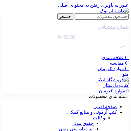
عبور به ناوبری
رفتن به محتوای اصلی
جستجو
شماره پشتیبانی:
66482026
-۰۲۱
0
علاقه مندی
0
مقایسه
0
موارد
0
تومان
منو
0
موارد
0
تومان
دسته بندی محصولات
صفحه اصلی
کتب آزمونی و منابع کمکی
وکالت
حقوق مدنی
آیین دادرسی مدنی