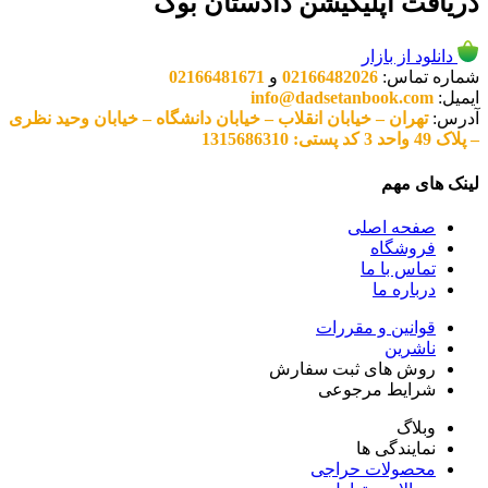
دریافت اپلیکیشن دادستان بوک
دانلود از بازار
شماره تماس:
02166482026
و
02166481671
ایمیل:
info@dadsetanbook.com
آدرس:
تهران – خیابان انقلاب – خیابان دانشگاه – خیابان وحید نظری
– پلاک 49 واحد 3 کد پستی: 1315686310
لینک های مهم
صفحه اصلی
فروشگاه
تماس با ما
درباره ما
قوانین و مقررات
ناشرین
روش های ثبت سفارش
شرایط مرجوعی
وبلاگ
نمایندگی ها
محصولات حراجی