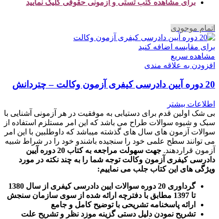
برای مشاهده کتب تستی و آزمونی حقوقی کلیک نمایید
اتمام موجودی
برای مقایسه اضافه کنید
مشاهده سریع
افزودن به علاقه مندی
20 دوره آیین دادرسی کیفری آزمون وکالت – چتردانش
اطلاعات بیشتر
بی شک اولین قدم برای دستیابی به موفقیت در هر آزمونی آشنایی با
سبک و شیوه سوالات طراح می باشد که این امر مستلزم استفاده از
سوالات آزمون های سال های گذشته میباشد که داوطلبین با این امر
می توانند سطح علمی خود را سنجیده باشندو خود را در شراط شبیه
آزمون قراردهند.
جهت سهولت مراجعه به کتاب 20 دوره آیین
دادرسی کیفری آزمون وکالت
توجه شما را به چند نکته در مورد
ویژگی های این کتاب جلب می نماییم
:
گرداوری 20 دوره سوالات ایین دادرسی کیفری از سال 1380
تا 1397 مطابق با دفترچه ارائه شده از سوی سازمان سنجش
ارائه پاسخنامه تشریحی با توضیح کامل و جامع
تشریح نمودن دلیل دستی گزینه موزد نظر و تشریح علت