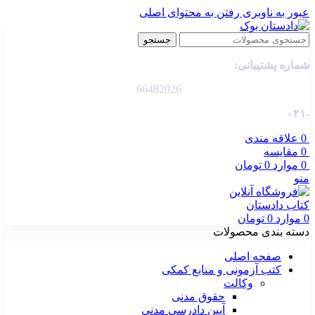
عبور به ناوبری
رفتن به محتوای اصلی
جستجو
شماره پشتیبانی:
66482026
-۰۲۱
0
علاقه مندی
0
مقایسه
0
موارد
0
تومان
منو
0
موارد
0
تومان
دسته بندی محصولات
صفحه اصلی
کتب آزمونی و منابع کمکی
وکالت
حقوق مدنی
آیین دادرسی مدنی