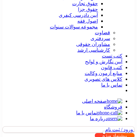
حقوق تجارت
حقوق جزا
آیین دادرسی کیفری
اصول فقه
مجموعه سوالات سنوات
قضاوت
سردفتری
مشاوران حقوقی
کارشناسی ارشد
کتب تست
آیین نگارش و لوایح
کتب قانون
منابع آزمون وکالت
کلاس های تصویری
تماس با ما
صفحه اصلی
فروشگاه
تماس با ما
درباره ما
ورود / ثبت نام
پیشنهاد ویژه