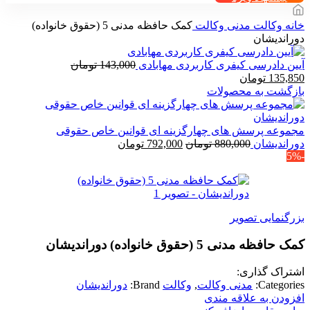
خانه
وکالت
مدنی وکالت
کمک حافظه مدنی 5 (حقوق خانواده)
دوراندیشان
آیین دادرسی کیفری کاربردی مهابادی
143,000
تومان
قیمت
قیمت
135,850
تومان
اصلی
فعلی
بازگشت به محصولات
143,000 تومان
135,850 تومان
بود.
است.
مجموعه پرسش های چهارگزینه ای قوانین خاص حقوقی
قیمت
قیمت
دوراندیشان
880,000
تومان
792,000
تومان
-5%
اصلی
فعلی
880,000 تومان
792,000 تومان
بود.
است.
بزرگنمایی تصویر
کمک حافظه مدنی 5 (حقوق خانواده) دوراندیشان
اشتراک گذاری:
Categories:
مدنی وکالت
,
وکالت
Brand:
دوراندیشان
افزودن به علاقه مندی