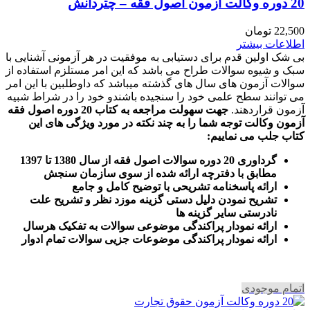
20 دوره وکالت آزمون اصول فقه – چتردانش
22,500
تومان
اطلاعات بیشتر
بی شک اولین قدم برای دستیابی به موفقیت در هر آزمونی آشنایی با
سبک و شیوه سوالات طراح می باشد که این امر مستلزم استفاده از
سوالات آزمون های سال های گذشته میباشد که داوطلبین با این امر
می توانند سطح علمی خود را سنجیده باشندو خود را در شراط شبیه
آزمون قراردهند.
جهت سهولت مراجعه به کتاب 20 دوره اصول فقه
آزمون وکالت
توجه شما را به چند نکته در مورد ویژگی های این
کتاب جلب می نماییم
:
گرداوری 20 دوره سوالات اصول فقه از سال 1380 تا 1397
مطابق با دفترچه ارائه شده از سوی سازمان سنجش
ارائه پاسخنامه تشریحی با توضیح کامل و جامع
تشریح نمودن دلیل دستی گزینه موزد نظر و تشریح علت
نادرستی سایر گزینه ها
ارائه نمودار پراکندگی موضوعی سوالات به تفکیک هرسال
ا
رائه نمودار پراکندگی موضوعات جزیی سوالات تمام ادوار
اتمام موجودی