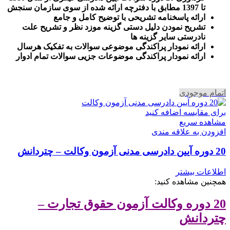
تا 1397 مطابق با دفترچه ارائه شده از سوی سازمان سنجش
ارائه پاسخنامه تشریحی با توضیح کامل و جامع
تشریح نمودن دلیل دستی گزینه موزد نظر و تشریح علت
نادرستی سایر گزینه ها
ارائه نمودار پراکندگی موضوعی سوالات به تفکیک هرسال
ا
رائه نمودار پراکندگی موضوعات جزیی سوالات تمام ادوار
اتمام موجودی
برای مقایسه اضافه کنید
مشاهده سریع
افزودن به علاقه مندی
20 دوره آیین دادرسی مدنی آزمون وکالت – چتردانش
اطلاعات بیشتر
همچنین مشاهده کنید:
20 دوره وکالت آزمون حقوق تجارت –
چتردانش