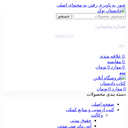
عبور به ناوبری
رفتن به محتوای اصلی
جستجو
شماره پشتیبانی:
66482026
-۰۲۱
0
علاقه مندی
0
مقایسه
0
موارد
0
تومان
منو
0
موارد
0
تومان
دسته بندی محصولات
صفحه اصلی
کتب آزمونی و منابع کمکی
وکالت
حقوق مدنی
آیین دادرسی مدنی