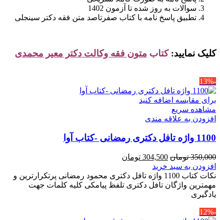
سوالات به روز شده تا آزمون 1402
تطبیق پاسخ نامه با کتاب صفرتاصد متن فقه دکتر سینجلی
کلیک نمایید:
کتاب
متون فقه وکالت دکتر معیر محمدی
-13%
برای مقایسه اضافه کنید
مشاهده سریع
افزودن به علاقه مندی
1100 واژه تافل دکتری رمضانی -کتاب آوا
قیمت
قیمت
350,000
تومان
304,500
تومان
اصلی
فعلی
افزودن به سبد خرید
350,000 تومان
304,500 تومان
نکات کتاب 1100 واژه تافل دکتری محمود رمضانی پرتکرارترین و
بود.
است.
مهمترین واژگان تافل دکتری تلفظ پیامکی کلیه کلمات جهت
یادگیری
-12%