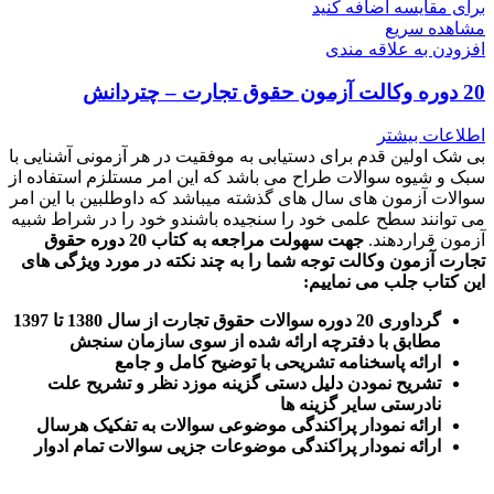
برای مقایسه اضافه کنید
مشاهده سریع
افزودن به علاقه مندی
20 دوره وکالت آزمون حقوق تجارت – چتردانش
اطلاعات بیشتر
بی شک اولین قدم برای دستیابی به موفقیت در هر آزمونی آشنایی با
سبک و شیوه سوالات طراح می باشد که این امر مستلزم استفاده از
سوالات آزمون های سال های گذشته میباشد که داوطلبین با این امر
می توانند سطح علمی خود را سنجیده باشندو خود را در شراط شبیه
آزمون قراردهند.
جهت سهولت مراجعه به کتاب 20 دوره حقوق
تجارت آزمون وکالت
توجه شما را به چند نکته در مورد ویژگی های
این کتاب جلب می نماییم
:
گرداوری 20 دوره سوالات حقوق تجارت از سال 1380 تا 1397
مطابق با دفترچه ارائه شده از سوی سازمان سنجش
ارائه پاسخنامه تشریحی با توضیح کامل و جامع
تشریح نمودن دلیل دستی گزینه موزد نظر و تشریح علت
نادرستی سایر گزینه ها
ارائه نمودار پراکندگی موضوعی سوالات به تفکیک هرسال
ا
رائه نمودار پراکندگی موضوعات جزیی سوالات تمام ادوار