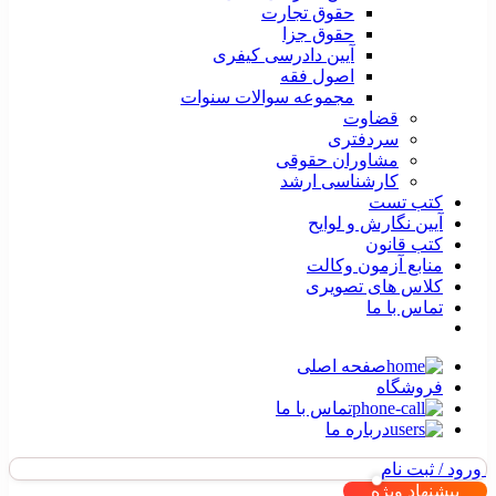
حقوق تجارت
حقوق جزا
آیین دادرسی کیفری
اصول فقه
مجموعه سوالات سنوات
قضاوت
سردفتری
مشاوران حقوقی
کارشناسی ارشد
کتب تست
آیین نگارش و لوایح
کتب قانون
منابع آزمون وکالت
کلاس های تصویری
تماس با ما
صفحه اصلی
فروشگاه
تماس با ما
درباره ما
ورود / ثبت نام
پیشنهاد ویژه