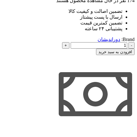
174
نفر در حال مشاهده محصول هستند
تضمین اصالت و کیفیت کالا
ارسال با پست پیشتاز
تضمین کمترین قیمت
پشتیبانی ۲۴ ساعته
Brand:
دوراندیشان
کمک
حافظه
افزودن به سبد خرید
مدنی
4
(ضمان
قهری)
دوراندیشان
عدد