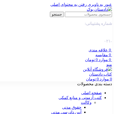
عبور به ناوبری
رفتن به محتوای اصلی
جستجو
شماره پشتیبانی:
-۰۲۱
0
علاقه مندی
0
مقایسه
0
موارد
0
تومان
منو
0
موارد
0
تومان
دسته بندی محصولات
صفحه اصلی
کتب آزمونی و منابع کمکی
وکالت
حقوق مدنی
آیین دادرسی مدنی