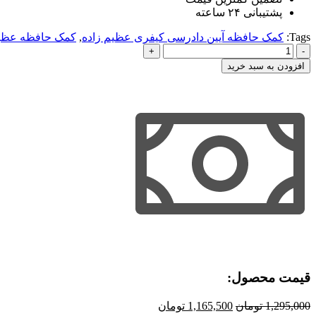
پشتیبانی ۲۴ ساعته
Tags:
کمک حافظه آیین دادرسی کیفری عظیم زاده
,
کمک حافظه عظیم
کمک
حافظه
افزودن به سبد خرید
آیین
دادرسی
کیفری
عظیم
زاده
عدد
قیمت محصول:​
قیمت
قیمت
1,295,000
تومان
1,165,500
تومان