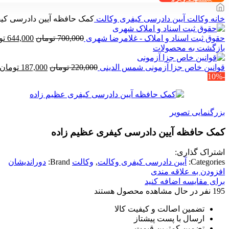
خانه
وکالت
آیین دادرسی کیفری وکالت
کمک حافظه آیین دادرسی کی
قیمت
حقوق ثبت اسناد و املاک - غلامرضا شهری
700,000
تومان
644,000
تو
اصلی
بازگشت به محصولات
0,000
قیمت
بود.
قوانین خاص جزا آزمونی شمس الدینی
220,000
تومان
187,000
تومان
-10%
اصلی
220,000 تومان
بود.
بزرگنمایی تصویر
کمک حافظه آیین دادرسی کیفری عظیم زاده
اشتراک گذاری:
Categories:
آیین دادرسی کیفری وکالت
,
وکالت
Brand:
دوراندیشان
افزودن به علاقه مندی
برای مقایسه اضافه کنید
195
نفر در حال مشاهده محصول هستند
تضمین اصالت و کیفیت کالا
ارسال با پست پیشتاز
تضمین کمترین قیمت