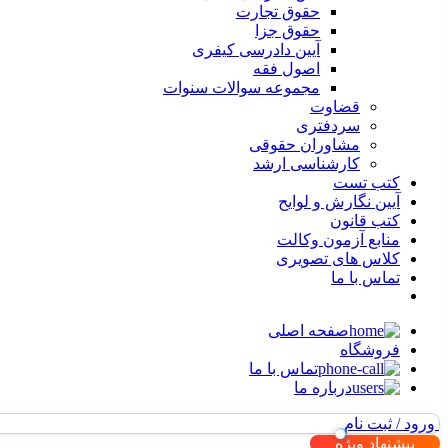
حقوق تجارت
حقوق جزا
آیین دادرسی کیفری
اصول فقه
مجموعه سوالات سنوات
قضاوت
سردفتری
مشاوران حقوقی
کارشناسی ارشد
کتب تست
آیین نگارش و لوایح
کتب قانون
منابع آزمون وکالت
کلاس های تصویری
تماس با ما
صفحه اصلی
فروشگاه
تماس با ما
درباره ما
ورود / ثبت نام
پیشنهاد ویژه