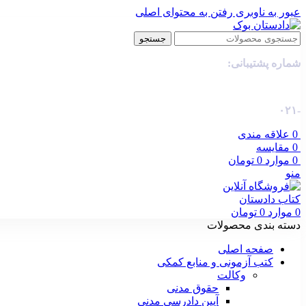
عبور به ناوبری
رفتن به محتوای اصلی
جستجو
شماره پشتیبانی:
-۰۲۱
0
علاقه مندی
0
مقایسه
0
موارد
0
تومان
منو
0
موارد
0
تومان
دسته بندی محصولات
صفحه اصلی
کتب آزمونی و منابع کمکی
وکالت
حقوق مدنی
آیین دادرسی مدنی