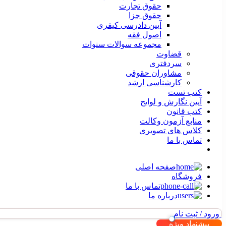
حقوق تجارت
حقوق جزا
آیین دادرسی کیفری
اصول فقه
مجموعه سوالات سنوات
قضاوت
سردفتری
مشاوران حقوقی
کارشناسی ارشد
کتب تست
آیین نگارش و لوایح
کتب قانون
منابع آزمون وکالت
کلاس های تصویری
تماس با ما
صفحه اصلی
فروشگاه
تماس با ما
درباره ما
ورود / ثبت نام
پیشنهاد ویژه