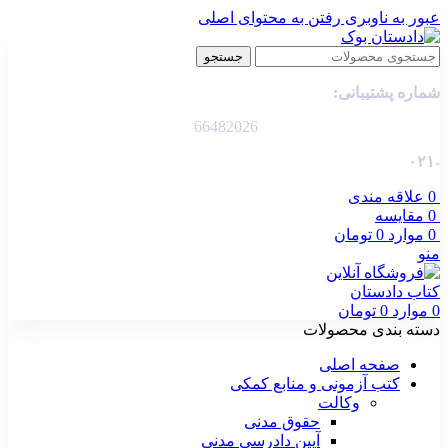
عبور به ناوبری
رفتن به محتوای اصلی
جستجو
شماره پشتیبانی:
66482026
-۰۲۱
0
علاقه مندی
0
مقایسه
0
موارد
0
تومان
منو
0
موارد
0
تومان
دسته بندی محصولات
صفحه اصلی
کتب آزمونی و منابع کمکی
وکالت
حقوق مدنی
آیین دادرسی مدنی