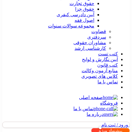
حقوق تجارت
حقوق جزا
آیین دادرسی کیفری
اصول فقه
مجموعه سوالات سنوات
قضاوت
سردفتری
مشاوران حقوقی
کارشناسی ارشد
کتب تست
آیین نگارش و لوایح
کتب قانون
منابع آزمون وکالت
کلاس های تصویری
تماس با ما
صفحه اصلی
فروشگاه
تماس با ما
درباره ما
ورود / ثبت نام
پیشنهاد ویژه