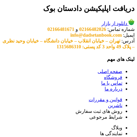
دریافت اپلیکیشن دادستان بوک
دانلود از بازار
شماره تماس:
02166482026
و
02166481671
ایمیل:
info@dadsetanbook.com
آدرس:
تهران – خیابان انقلاب – خیابان دانشگاه – خیابان وحید نظری
– پلاک 49 واحد 3 کد پستی: 1315686310
لینک های مهم
صفحه اصلی
فروشگاه
تماس با ما
درباره ما
قوانین و مقررات
ناشرین
روش های ثبت سفارش
شرایط مرجوعی
وبلاگ
نمایندگی ها