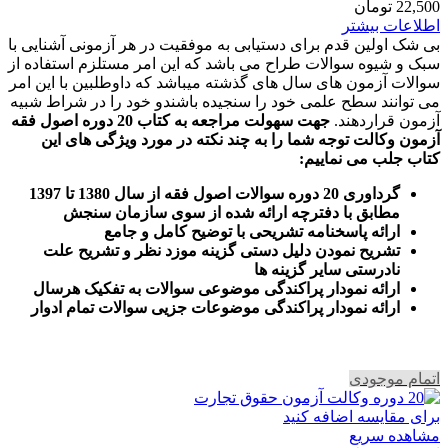
22,500
تومان
اطلاعات بیشتر
بی شک اولین قدم برای دستیابی به موفقیت در هر آزمونی آشنایی با
سبک و شیوه سوالات طراح می باشد که این امر مستلزم استفاده از
سوالات آزمون های سال های گذشته میباشد که داوطلبین با این امر
می توانند سطح علمی خود را سنجیده باشندو خود را در شراط شبیه
آزمون قراردهند.
جهت سهولت مراجعه به کتاب 20 دوره اصول فقه
آزمون وکالت
توجه شما را به چند نکته در مورد ویژگی های این
کتاب جلب می نماییم
:
گرداوری 20 دوره سوالات اصول فقه از سال 1380 تا 1397
مطابق با دفترچه ارائه شده از سوی سازمان سنجش
ارائه پاسخنامه تشریحی با توضیح کامل و جامع
تشریح نمودن دلیل دستی گزینه موزد نظر و تشریح علت
نادرستی سایر گزینه ها
ارائه نمودار پراکندگی موضوعی سوالات به تفکیک هرسال
ا
رائه نمودار پراکندگی موضوعات جزیی سوالات تمام ادوار
اتمام موجودی
برای مقایسه اضافه کنید
مشاهده سریع