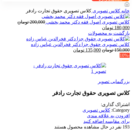
خانه
کلاس تصویری
کلاس تصویری حقوق تجارت رادفر
کلاس تصویری اصول فقه دکتر محمد بخشی
200,000
تومان
قیمت
قیمت
180,000
تومان
اصلی
فعلی
بازگشت به محصولات
200,000 تومان
180,000 تومان
بود.
است.
کلاس تصویری حقوق جزا دکتر فخرالدین عباس زاده
قیمت
قیمت
150,000
تومان
135,000
تومان
-10%
اصلی
فعلی
150,000 تومان
135,000 تومان
بود.
است.
بزرگنمایی تصویر
کلاس تصویری حقوق تجارت رادفر
اشتراک گذاری:
Category:
کلاس تصویری
افزودن به علاقه مندی
برای مقایسه اضافه کنید
193
نفر در حال مشاهده محصول هستند