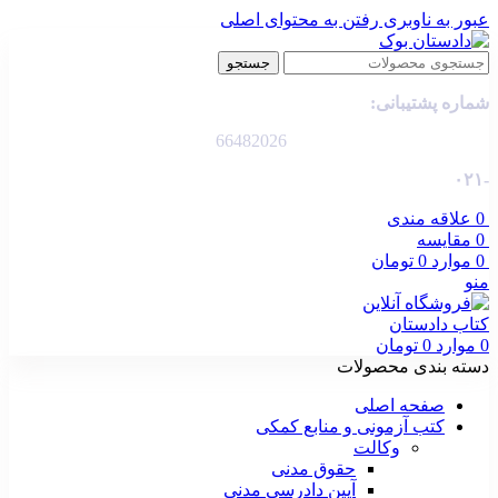
عبور به ناوبری
رفتن به محتوای اصلی
جستجو
شماره پشتیبانی:
66482026
-۰۲۱
0
علاقه مندی
0
مقایسه
0
موارد
0
تومان
منو
0
موارد
0
تومان
دسته بندی محصولات
صفحه اصلی
کتب آزمونی و منابع کمکی
وکالت
حقوق مدنی
آیین دادرسی مدنی