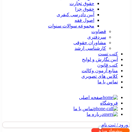
حقوق تجارت
حقوق جزا
آیین دادرسی کیفری
اصول فقه
مجموعه سوالات سنوات
قضاوت
سردفتری
مشاوران حقوقی
کارشناسی ارشد
کتب تست
آیین نگارش و لوایح
کتب قانون
منابع آزمون وکالت
کلاس های تصویری
تماس با ما
صفحه اصلی
فروشگاه
تماس با ما
درباره ما
ورود / ثبت نام
پیشنهاد ویژه