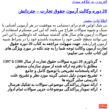
افزودن به علاقه مندی
20 دوره وکالت آزمون حقوق تجارت – چتردانش
اطلاعات بیشتر
بی شک اولین قدم برای دستیابی به موفقیت در هر آزمونی آشنایی با
سبک و شیوه سوالات طراح می باشد که این امر مستلزم استفاده از
سوالات آزمون های سال های گذشته میباشد که داوطلبین با این امر
می توانند سطح علمی خود را سنجیده باشندو خود را در شراط شبیه
آزمون قراردهند.
جهت سهولت مراجعه به کتاب 20 دوره حقوق
تجارت آزمون وکالت
توجه شما را به چند نکته در مورد ویژگی های
این کتاب جلب می نماییم
:
گرداوری 20 دوره سوالات حقوق تجارت از سال 1380 تا 1397
مطابق با دفترچه ارائه شده از سوی سازمان سنجش
ارائه پاسخنامه تشریحی با توضیح کامل و جامع
تشریح نمودن دلیل دستی گزینه موزد نظر و تشریح علت
نادرستی سایر گزینه ها
ارائه نمودار پراکندگی موضوعی سوالات به تفکیک هرسال
ا
رائه نمودار پراکندگی موضوعات جزیی سوالات تمام ادوار
-10%