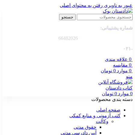
عبور به ناوبری
رفتن به محتوای اصلی
جستجو
شماره پشتیبانی:
66482026
-۰۲۱
0
علاقه مندی
0
مقایسه
0
موارد
0
تومان
منو
0
موارد
0
تومان
دسته بندی محصولات
صفحه اصلی
کتب آزمونی و منابع کمکی
وکالت
حقوق مدنی
آیین دادرسی مدنی