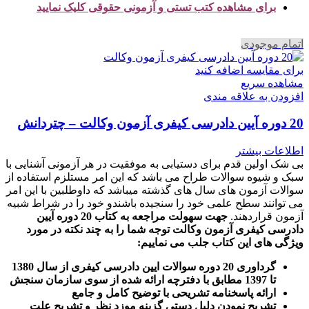
برای مشاهده کتب تستی و آزمونی حقوقی کلیک نمایید
اتمام موجودی
برای مقایسه اضافه کنید
مشاهده سریع
افزودن به علاقه مندی
20 دوره آیین دادرسی کیفری آزمون وکالت – چتردانش
اطلاعات بیشتر
بی شک اولین قدم برای دستیابی به موفقیت در هر آزمونی آشنایی با
سبک و شیوه سوالات طراح می باشد که این امر مستلزم استفاده از
سوالات آزمون های سال های گذشته میباشد که داوطلبین با این امر
می توانند سطح علمی خود را سنجیده باشندو خود را در شراط شبیه
آزمون قراردهند.
جهت سهولت مراجعه به کتاب 20 دوره آیین
دادرسی کیفری آزمون وکالت
توجه شما را به چند نکته در مورد
ویژگی های این کتاب جلب می نماییم
:
گرداوری 20 دوره سوالات ایین دادرسی کیفری از سال 1380
تا 1397 مطابق با دفترچه ارائه شده از سوی سازمان سنجش
ارائه پاسخنامه تشریحی با توضیح کامل و جامع
تشریح نمودن دلیل دستی گزینه موزد نظر و تشریح علت