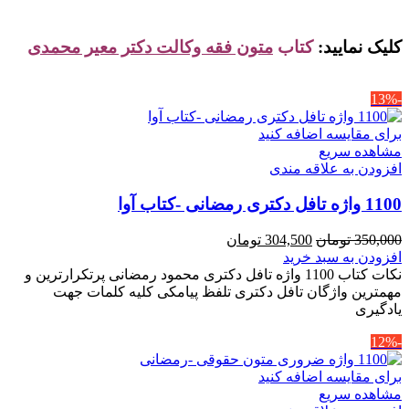
کلیک نمایید:
کتاب
متون فقه وکالت دکتر معیر محمدی
-13%
برای مقایسه اضافه کنید
مشاهده سریع
افزودن به علاقه مندی
1100 واژه تافل دکتری رمضانی -کتاب آوا
قیمت
قیمت
350,000
تومان
304,500
تومان
اصلی
فعلی
افزودن به سبد خرید
350,000 تومان
304,500 تومان
نکات کتاب 1100 واژه تافل دکتری محمود رمضانی پرتکرارترین و
بود.
است.
مهمترین واژگان تافل دکتری تلفظ پیامکی کلیه کلمات جهت
یادگیری
-12%
برای مقایسه اضافه کنید
مشاهده سریع