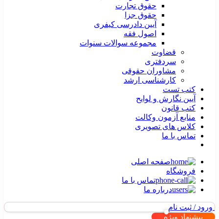
حقوق تجارت
حقوق جزا
آیین دادرسی کیفری
اصول فقه
مجموعه سوالات سنوات
قضاوت
سردفتری
مشاوران حقوقی
کارشناسی ارشد
کتب تست
آیین نگارش و لوایح
کتب قانون
منابع آزمون وکالت
کلاس های تصویری
تماس با ما
صفحه اصلی
فروشگاه
تماس با ما
درباره ما
ورود / ثبت نام
پیشنهاد ویژه