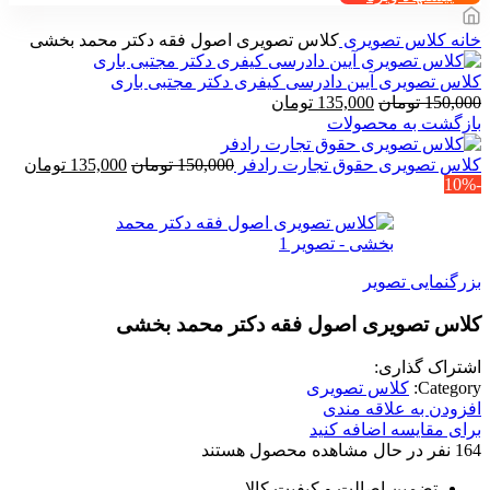
خانه
کلاس تصویری
کلاس تصویری اصول فقه دکتر محمد بخشی
کلاس تصویری آیین دادرسی کیفری دکتر مجتبی باری
قیمت
قیمت
150,000
تومان
135,000
تومان
اصلی
فعلی
بازگشت به محصولات
150,000 تومان
135,000 تومان
بود.
است.
قیمت
قیم
کلاس تصویری حقوق تجارت رادفر
150,000
تومان
135,000
تومان
-10%
اصلی
فعل
150,000 تومان
بود.
است
بزرگنمایی تصویر
کلاس تصویری اصول فقه دکتر محمد بخشی
اشتراک گذاری:
Category:
کلاس تصویری
افزودن به علاقه مندی
برای مقایسه اضافه کنید
164
نفر در حال مشاهده محصول هستند
تضمین اصالت و کیفیت کالا