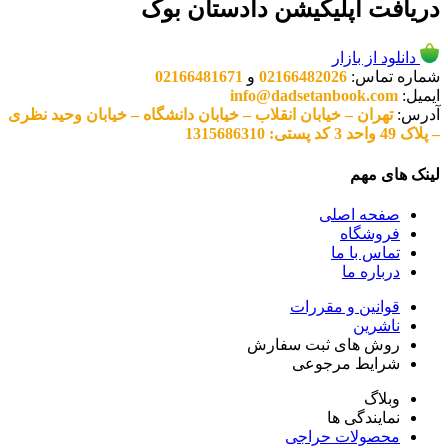
دریافت اپلیکیشن دادستان بوک
دانلود از بازار
شماره تماس:
02166482026
و
02166481671
ایمیل:
info@dadsetanbook.com
آدرس:
تهران – خیابان انقلاب – خیابان دانشگاه – خیابان وحید نظری
– پلاک 49 واحد 3 کد پستی: 1315686310
لینک های مهم
صفحه اصلی
فروشگاه
تماس با ما
درباره ما
قوانین و مقررات
ناشرین
روش های ثبت سفارش
شرایط مرجوعی
وبلاگ
نمایندگی ها
محصولات حراجی