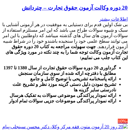
20 دوره وکالت آزمون حقوق تجارت – چتردانش
اطلاعات بیشتر
بی شک اولین قدم برای دستیابی به موفقیت در هر آزمونی آشنایی با
سبک و شیوه سوالات طراح می باشد که این امر مستلزم استفاده از
سوالات آزمون های سال های گذشته میباشد که داوطلبین با این امر
می توانند سطح علمی خود را سنجیده باشندو خود را در شراط شبیه
آزمون قراردهند.
جهت سهولت مراجعه به کتاب 20 دوره حقوق
تجارت آزمون وکالت
توجه شما را به چند نکته در مورد ویژگی های
این کتاب جلب می نماییم
:
گرداوری 20 دوره سوالات حقوق تجارت از سال 1380 تا 1397
مطابق با دفترچه ارائه شده از سوی سازمان سنجش
ارائه پاسخنامه تشریحی با توضیح کامل و جامع
تشریح نمودن دلیل دستی گزینه موزد نظر و تشریح علت
نادرستی سایر گزینه ها
ارائه نمودار پراکندگی موضوعی سوالات به تفکیک هرسال
ا
رائه نمودار پراکندگی موضوعات جزیی سوالات تمام ادوار
-10%