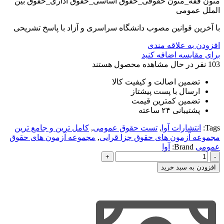
متون فقه_متون حقوقی_حقوق اساسی_حقوق اداری_حقوق بین
الملل عمومی
با آخرین قوانین مصوب دانشگاه سراسری و آزاد با پاسخ تشریحی
افزودن به علاقه مندی
برای مقایسه اضافه کنید
103
نفر در حال مشاهده محصول هستند
تضمین اصالت و کیفیت کالا
ارسال با پست پیشتاز
تضمین کمترین قیمت
پشتیبانی ۲۴ ساعته
Tags:
انتشارات آوا
,
تست حقوق عمومی
,
کامل ترین و جامع ترین
مجموعه آزمون های حقوق جزا قرایی
,
مجموعه آزمون های حقوق
عمومی
Brand:
آوا
کامل
ترین
افزودن به سبد خرید
و
جامع
ترین
مجموعه
آزمون
های