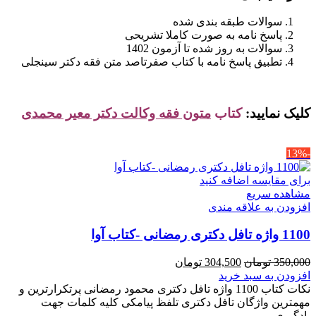
سوالات طبقه بندی شده
پاسخ نامه به صورت کاملا تشریحی
سوالات به روز شده تا آزمون 1402
تطبیق پاسخ نامه با کتاب صفرتاصد متن فقه دکتر سینجلی
کلیک نمایید:
کتاب
متون فقه وکالت دکتر معیر محمدی
-13%
برای مقایسه اضافه کنید
مشاهده سریع
افزودن به علاقه مندی
1100 واژه تافل دکتری رمضانی -کتاب آوا
قیمت
قیمت
350,000
تومان
304,500
تومان
اصلی
فعلی
افزودن به سبد خرید
350,000 تومان
304,500 تومان
نکات کتاب 1100 واژه تافل دکتری محمود رمضانی پرتکرارترین و
بود.
است.
مهمترین واژگان تافل دکتری تلفظ پیامکی کلیه کلمات جهت
یادگیری