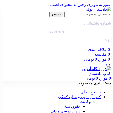
عبور به ناوبری
رفتن به محتوای اصلی
جستجو
شماره پشتیبانی:
66482026
-۰۲۱
0
علاقه مندی
0
مقایسه
0
موارد
0
تومان
منو
0
موارد
0
تومان
دسته بندی محصولات
صفحه اصلی
کتب آزمونی و منابع کمکی
وکالت
حقوق مدنی
آیین دادرسی مدنی