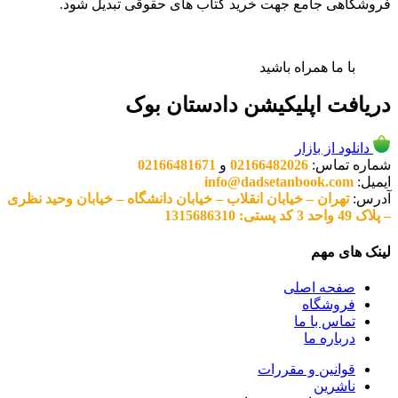
فروشگاهی جامع جهت خرید کتاب های حقوقی تبدیل شود.
با ما همراه باشید
دریافت اپلیکیشن دادستان بوک
دانلود از بازار
شماره تماس:
02166482026
و
02166481671
ایمیل:
info@dadsetanbook.com
آدرس:
تهران – خیابان انقلاب – خیابان دانشگاه – خیابان وحید نظری
– پلاک 49 واحد 3 کد پستی: 1315686310
لینک های مهم
صفحه اصلی
فروشگاه
تماس با ما
درباره ما
قوانین و مقررات
ناشرین