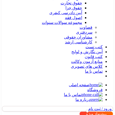
حقوق تجارت
حقوق جزا
آیین دادرسی کیفری
اصول فقه
مجموعه سوالات سنوات
قضاوت
سردفتری
مشاوران حقوقی
کارشناسی ارشد
کتب تست
آیین نگارش و لوایح
کتب قانون
منابع آزمون وکالت
کلاس های تصویری
تماس با ما
صفحه اصلی
فروشگاه
تماس با ما
درباره ما
ورود / ثبت نام
پیشنهاد ویژه