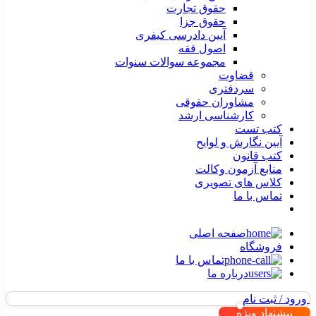
حقوق تجارت
حقوق جزا
آیین دادرسی کیفری
اصول فقه
مجموعه سوالات سنوات
قضاوت
سردفتری
مشاوران حقوقی
کارشناسی ارشد
کتب تست
آیین نگارش و لوایح
کتب قانون
منابع آزمون وکالت
کلاس های تصویری
تماس با ما
صفحه اصلی
فروشگاه
تماس با ما
درباره ما
ورود / ثبت نام
پیشنهاد ویژه