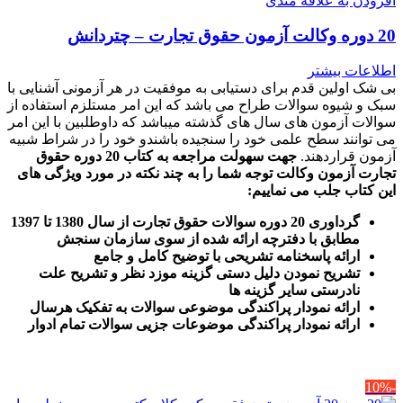
افزودن به علاقه مندی
20 دوره وکالت آزمون حقوق تجارت – چتردانش
اطلاعات بیشتر
بی شک اولین قدم برای دستیابی به موفقیت در هر آزمونی آشنایی با
سبک و شیوه سوالات طراح می باشد که این امر مستلزم استفاده از
سوالات آزمون های سال های گذشته میباشد که داوطلبین با این امر
می توانند سطح علمی خود را سنجیده باشندو خود را در شراط شبیه
آزمون قراردهند.
جهت سهولت مراجعه به کتاب 20 دوره حقوق
تجارت آزمون وکالت
توجه شما را به چند نکته در مورد ویژگی های
این کتاب جلب می نماییم
:
گرداوری 20 دوره سوالات حقوق تجارت از سال 1380 تا 1397
مطابق با دفترچه ارائه شده از سوی سازمان سنجش
ارائه پاسخنامه تشریحی با توضیح کامل و جامع
تشریح نمودن دلیل دستی گزینه موزد نظر و تشریح علت
نادرستی سایر گزینه ها
ارائه نمودار پراکندگی موضوعی سوالات به تفکیک هرسال
ا
رائه نمودار پراکندگی موضوعات جزیی سوالات تمام ادوار
-10%