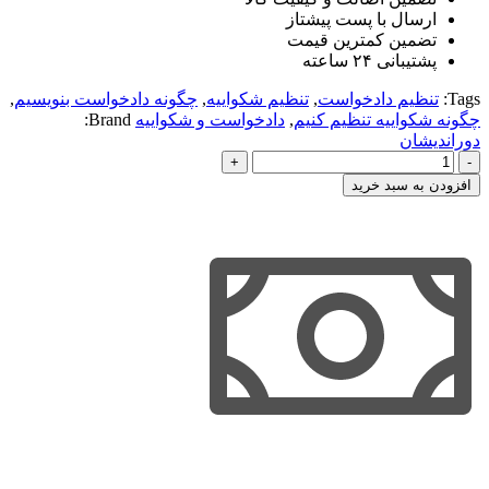
ارسال با پست پیشتاز
تضمین کمترین قیمت
پشتیبانی ۲۴ ساعته
Tags:
تنظیم دادخواست
,
تنظیم شکواییه
,
چگونه دادخواست بنویسیم
,
چگونه شکواییه تنظیم کنیم
,
دادخواست و شکواییه
Brand:
دوراندیشان
چگونه
دادخواست
افزودن به سبد خرید
بنویسیم؟
چگونه
شکواییه
تنظیم
کنیم؟
عدد