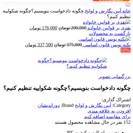
خانه
آیین نگارش و لوایح
چگونه دادخواست بنویسیم؟چگونه شکواییه
تنظیم کنیم؟
قیمت
قیمت
نقدی بر قوانین خانواده
200,000
تومان
176,000
تومان
اصلی
فعلی
بازگشت به محصولات
200,000 تومان
176,000 تومان
بود.
قیمت
است.
قیمت
نکته نویس قانون اساسی
375,000
تومان
337,500
تومان
-10%
اصلی
فعلی
375,000 تومان
337,500 توم
بود.
است.
بزرگنمایی تصویر
چگونه دادخواست بنویسیم؟چگونه شکواییه تنظیم کنیم؟
اشتراک گذاری:
Category:
آیین نگارش و لوایح
Brand:
دوراندیشان
افزودن به علاقه مندی
برای مقایسه اضافه کنید
152
نفر در حال مشاهده محصول هستند
تضمین اصالت و کیفیت کالا