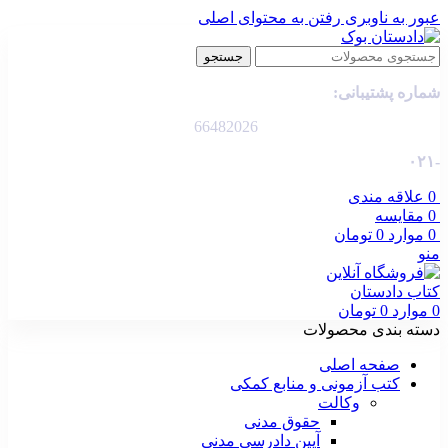
عبور به ناوبری
رفتن به محتوای اصلی
جستجو
شماره پشتیبانی:
66482026
-۰۲۱
0
علاقه مندی
0
مقایسه
0
موارد
0
تومان
منو
0
موارد
0
تومان
دسته بندی محصولات
صفحه اصلی
کتب آزمونی و منابع کمکی
وکالت
حقوق مدنی
آیین دادرسی مدنی