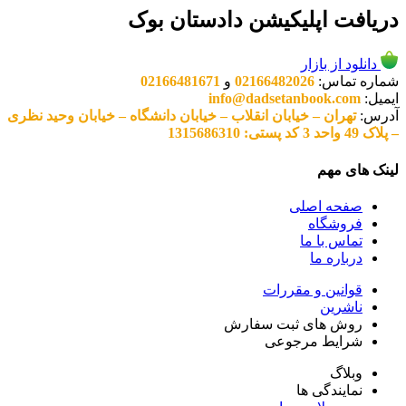
دریافت اپلیکیشن دادستان بوک
دانلود از بازار
شماره تماس:
02166482026
و
02166481671
ایمیل:
info@dadsetanbook.com
آدرس:
تهران – خیابان انقلاب – خیابان دانشگاه – خیابان وحید نظری
– پلاک 49 واحد 3 کد پستی: 1315686310
لینک های مهم
صفحه اصلی
فروشگاه
تماس با ما
درباره ما
قوانین و مقررات
ناشرین
روش های ثبت سفارش
شرایط مرجوعی
وبلاگ
نمایندگی ها