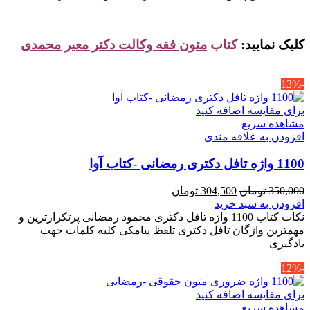
کلیک نمایید:
کتاب
متون فقه وکالت دکتر معیر محمدی
-13%
برای مقایسه اضافه کنید
مشاهده سریع
افزودن به علاقه مندی
1100 واژه تافل دکتری رمضانی -کتاب آوا
قیمت
قیمت
350,000
تومان
304,500
تومان
اصلی
فعلی
افزودن به سبد خرید
350,000 تومان
304,500 تومان
نکات کتاب 1100 واژه تافل دکتری محمود رمضانی پرتکرارترین و
بود.
است.
مهمترین واژگان تافل دکتری تلفظ پیامکی کلیه کلمات جهت
یادگیری
-12%
برای مقایسه اضافه کنید
مشاهده سریع