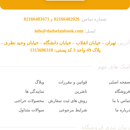
شماره تماس:
02166482026
و
02166481671
ایمیل:
info@dadsetanbook.com
آدرس:
تهران – خیابان انقلاب – خیابان دانشگاه – خیابان وحید نظری –
پلاک 49 واحد 3 کد پستی: 1315686310
لینک های مهم
صفحه اصلی
قوانین و مقررات
وبلاگ
فروشگاه
ناشرین
نمایندگی ها
تماس با ما
روش های ثبت سفارش
محصولات حراجی
درباره ما
شرایط مرجوعی
سوالات متداول
زمان بندی فروشگاه