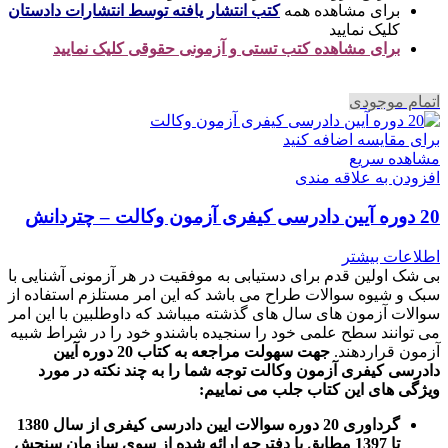
برای مشاهده همه
کتب انتشار یافته توسط انتشارات دادستان
کلیک نمایید
برای مشاهده کتب تستی و آزمونی حقوقی کلیک نمایید
اتمام موجودی
برای مقایسه اضافه کنید
مشاهده سریع
افزودن به علاقه مندی
20 دوره آیین دادرسی کیفری آزمون وکالت – چتردانش
اطلاعات بیشتر
بی شک اولین قدم برای دستیابی به موفقیت در هر آزمونی آشنایی با
سبک و شیوه سوالات طراح می باشد که این امر مستلزم استفاده از
سوالات آزمون های سال های گذشته میباشد که داوطلبین با این امر
می توانند سطح علمی خود را سنجیده باشندو خود را در شراط شبیه
آزمون قراردهند.
جهت سهولت مراجعه به کتاب 20 دوره آیین
دادرسی کیفری آزمون وکالت
توجه شما را به چند نکته در مورد
ویژگی های این کتاب جلب می نماییم
:
گرداوری 20 دوره سوالات ایین دادرسی کیفری از سال 1380
تا 1397 مطابق با دفترچه ارائه شده از سوی سازمان سنجش