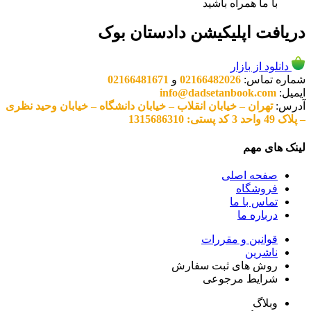
با ما همراه باشید
دریافت اپلیکیشن دادستان بوک
دانلود از بازار
شماره تماس:
02166482026
و
02166481671
ایمیل:
info@dadsetanbook.com
آدرس:
تهران – خیابان انقلاب – خیابان دانشگاه – خیابان وحید نظری
– پلاک 49 واحد 3 کد پستی: 1315686310
لینک های مهم
صفحه اصلی
فروشگاه
تماس با ما
درباره ما
قوانین و مقررات
ناشرین
روش های ثبت سفارش
شرایط مرجوعی
وبلاگ