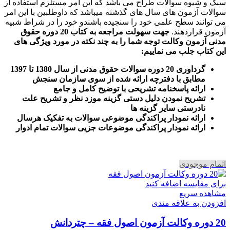
سبک و شیوه سوالات طراح می باشد که این امر مستلزم استفاده از
سوالات آزمون های سال های گذشته میباشد که داوطلبین با این امر
می توانند سطح علمی خود را سنجیده باشندو خود را در شراط شبیه
آزمون قراردهند.
جهت سهولت مراجعه به کتاب 20 دوره حقوق
مدنی آزمون وکالت
توجه شما را به چند نکته در مورد ویژگی های
این کتاب جلب می نماییم
:
گرداوری 20 دوره سوالات حقوق مدنی از سال 1380 تا 1397
مطابق با دفترچه ارائه شده از سوی سازمان سنجش
ارائه پاسخنامه تشریحی با توضیح کامل و جامع
تشریح نمودن دلیل دستی گزینه موزد نظر و تشریح علت
نادرستی سایر گزینه ها
ارائه نمودار پراکندگی موضوعی سوالات به تفکیک هرسال
ا
رائه نمودار پراکندگی موضوعات جزیی سوالات تمام ادوار
اتمام موجودی
برای مقایسه اضافه کنید
مشاهده سریع
افزودن به علاقه مندی
20 دوره وکالت آزمون اصول فقه – چتردانش