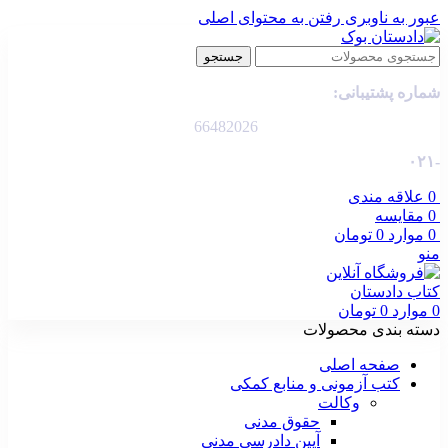
عبور به ناوبری
رفتن به محتوای اصلی
جستجو
شماره پشتیبانی:
66482026
-۰۲۱
0
علاقه مندی
0
مقایسه
0
موارد
0
تومان
منو
0
موارد
0
تومان
دسته بندی محصولات
صفحه اصلی
کتب آزمونی و منابع کمکی
وکالت
حقوق مدنی
آیین دادرسی مدنی