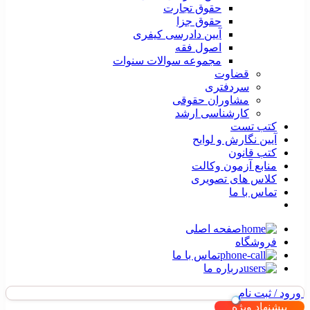
حقوق تجارت
حقوق جزا
آیین دادرسی کیفری
اصول فقه
مجموعه سوالات سنوات
قضاوت
سردفتری
مشاوران حقوقی
کارشناسی ارشد
کتب تست
آیین نگارش و لوایح
کتب قانون
منابع آزمون وکالت
کلاس های تصویری
تماس با ما
صفحه اصلی
فروشگاه
تماس با ما
درباره ما
ورود / ثبت نام
پیشنهاد ویژه