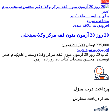
-10%
برای مقایسه اضافه کنید
مشاهده سریع
افزودن به علاقه مندی
20 روز 20 آزمون متون فقه مرکز وکلا-سینجلی
قیمت
قیمت
235,000
تومان
211,500
تومان
اصلی
فعلی
افزودن به سبد خرید
235,000 تومان
211,500 تومان
کتاب 20 روز 20 آزمون متون فقه مرکز وکلا دوستیار علم؛پیام غدیر
بود.
است.
نویسنده: محسن سینجلی کتاب 20 روز 20 آزمون
پرداخت درب منزل
بعد از دریافت سفارش