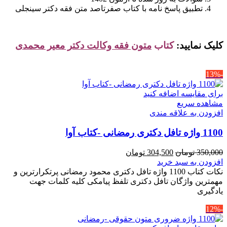
تطبیق پاسخ نامه با کتاب صفرتاصد متن فقه دکتر سینجلی
کلیک نمایید:
کتاب
متون فقه وکالت دکتر معیر محمدی
-13%
برای مقایسه اضافه کنید
مشاهده سریع
افزودن به علاقه مندی
1100 واژه تافل دکتری رمضانی -کتاب آوا
قیمت
قیمت
350,000
تومان
304,500
تومان
اصلی
فعلی
افزودن به سبد خرید
350,000 تومان
304,500 تومان
نکات کتاب 1100 واژه تافل دکتری محمود رمضانی پرتکرارترین و
بود.
است.
مهمترین واژگان تافل دکتری تلفظ پیامکی کلیه کلمات جهت
یادگیری
-12%