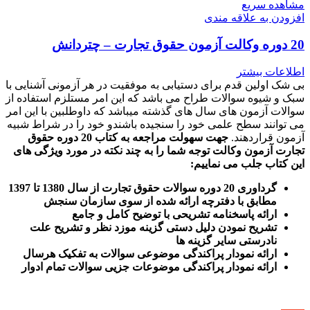
مشاهده سریع
افزودن به علاقه مندی
20 دوره وکالت آزمون حقوق تجارت – چتردانش
اطلاعات بیشتر
بی شک اولین قدم برای دستیابی به موفقیت در هر آزمونی آشنایی با
سبک و شیوه سوالات طراح می باشد که این امر مستلزم استفاده از
سوالات آزمون های سال های گذشته میباشد که داوطلبین با این امر
می توانند سطح علمی خود را سنجیده باشندو خود را در شراط شبیه
آزمون قراردهند.
جهت سهولت مراجعه به کتاب 20 دوره حقوق
تجارت آزمون وکالت
توجه شما را به چند نکته در مورد ویژگی های
این کتاب جلب می نماییم
:
گرداوری 20 دوره سوالات حقوق تجارت از سال 1380 تا 1397
مطابق با دفترچه ارائه شده از سوی سازمان سنجش
ارائه پاسخنامه تشریحی با توضیح کامل و جامع
تشریح نمودن دلیل دستی گزینه موزد نظر و تشریح علت
نادرستی سایر گزینه ها
ارائه نمودار پراکندگی موضوعی سوالات به تفکیک هرسال
ا
رائه نمودار پراکندگی موضوعات جزیی سوالات تمام ادوار