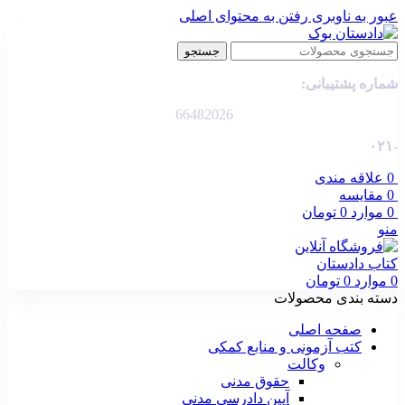
عبور به ناوبری
رفتن به محتوای اصلی
جستجو
شماره پشتیبانی:
66482026
-۰۲۱
0
علاقه مندی
0
مقایسه
0
موارد
0
تومان
منو
0
موارد
0
تومان
دسته بندی محصولات
صفحه اصلی
کتب آزمونی و منابع کمکی
وکالت
حقوق مدنی
آیین دادرسی مدنی