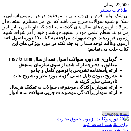
22,500
تومان
اطلاعات بیشتر
بی شک اولین قدم برای دستیابی به موفقیت در هر آزمونی آشنایی با
سبک و شیوه سوالات طراح می باشد که این امر مستلزم استفاده از
سوالات آزمون های سال های گذشته میباشد که داوطلبین با این امر
می توانند سطح علمی خود را سنجیده باشندو خود را در شراط شبیه
آزمون قراردهند.
جهت سهولت مراجعه به کتاب 20 دوره اصول فقه
آزمون وکالت
توجه شما را به چند نکته در مورد ویژگی های این
کتاب جلب می نماییم
:
گرداوری 20 دوره سوالات اصول فقه از سال 1380 تا 1397
مطابق با دفترچه ارائه شده از سوی سازمان سنجش
ارائه پاسخنامه تشریحی با توضیح کامل و جامع
تشریح نمودن دلیل دستی گزینه موزد نظر و تشریح علت
نادرستی سایر گزینه ها
ارائه نمودار پراکندگی موضوعی سوالات به تفکیک هرسال
ا
رائه نمودار پراکندگی موضوعات جزیی سوالات تمام ادوار
اتمام موجودی
برای مقایسه اضافه کنید
مشاهده سریع