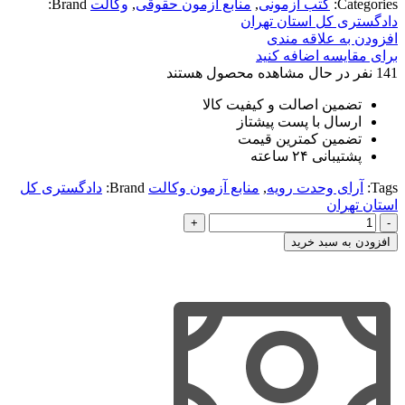
Categories:
کتب آزمونی
,
منابع آزمون حقوقی
,
وکالت
Brand:
دادگستری کل استان تهران
افزودن به علاقه مندی
برای مقایسه اضافه کنید
141
نفر در حال مشاهده محصول هستند
تضمین اصالت و کیفیت کالا
ارسال با پست پیشتاز
تضمین کمترین قیمت
پشتیبانی ۲۴ ساعته
Tags:
آرای وحدت رویه
,
منابع آزمون وکالت
Brand:
دادگستری کل
استان تهران
وکالت
در
افزودن به سبد خرید
قانون
و
رویه
قضایی
دادگستری
تهران
قوه
قضاییه
عدد