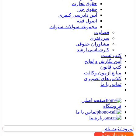
حقوق تجارت
حقوق جزا
آیین دادرسی کیفری
اصول فقه
مجموعه سوالات سنوات
قضاوت
سردفتری
مشاوران حقوقی
کارشناسی ارشد
کتب تست
آیین نگارش و لوایح
کتب قانون
منابع آزمون وکالت
کلاس های تصویری
تماس با ما
صفحه اصلی
فروشگاه
تماس با ما
درباره ما
ورود / ثبت نام
پیشنهاد ویژه