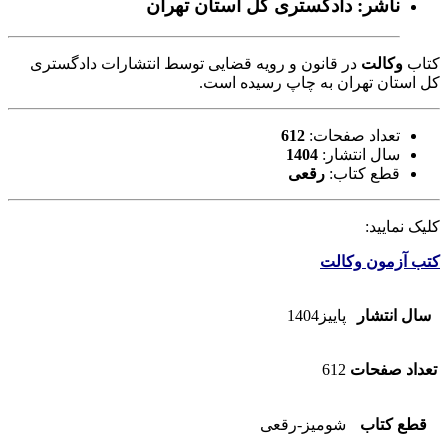
ناشر: دادگستری کل استان تهران
کتاب
وکالت
در قانون و رویه قضایی توسط انتشارات دادگستری
کل استان تهران به چاپ رسیده است.
تعداد صفحات:
612
سال انتشار:
1404
قطع کتاب:
رقعی
کلیک نمایید:
کتب آزمون وکالت
سال انتشار
پاییز1404
تعداد صفحات
612
قطع کتاب
شومیز-رقعی