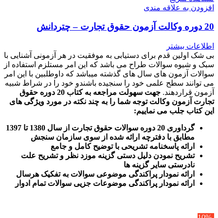
افزودن به علاقه مندی
20 دوره وکالت آزمون حقوق تجارت – چتردانش
اطلاعات بیشتر
بی شک اولین قدم برای دستیابی به موفقیت در هر آزمونی آشنایی با
سبک و شیوه سوالات طراح می باشد که این امر مستلزم استفاده از
سوالات آزمون های سال های گذشته میباشد که داوطلبین با این امر
می توانند سطح علمی خود را سنجیده باشندو خود را در شراط شبیه
آزمون قراردهند.
جهت سهولت مراجعه به کتاب 20 دوره حقوق
تجارت آزمون وکالت
توجه شما را به چند نکته در مورد ویژگی های
این کتاب جلب می نماییم
:
گرداوری 20 دوره سوالات حقوق تجارت از سال 1380 تا 1397
مطابق با دفترچه ارائه شده از سوی سازمان سنجش
ارائه پاسخنامه تشریحی با توضیح کامل و جامع
تشریح نمودن دلیل دستی گزینه موزد نظر و تشریح علت
نادرستی سایر گزینه ها
ارائه نمودار پراکندگی موضوعی سوالات به تفکیک هرسال
ا
رائه نمودار پراکندگی موضوعات جزیی سوالات تمام ادوار
-10%