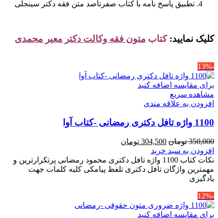
تطبیق پاسخ نامه با کتاب صفرتاصد متن فقه دکتر سینجلی
کلیک نمایید:
کتاب
متون فقه وکالت دکتر معیر محمدی
-13%
برای مقایسه اضافه کنید
مشاهده سریع
افزودن به علاقه مندی
1100 واژه تافل دکتری رمضانی -کتاب آوا
قیمت
قیمت
350,000
تومان
304,500
تومان
اصلی
فعلی
افزودن به سبد خرید
350,000 تومان
304,500 تومان
نکات کتاب 1100 واژه تافل دکتری محمود رمضانی پرتکرارترین و
بود.
است.
مهمترین واژگان تافل دکتری تلفظ پیامکی کلیه کلمات جهت
یادگیری
-12%
برای مقایسه اضافه کنید