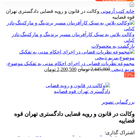
خانه
کتب آزمونی
وکالت در قانون و رویه قضایی دادگستری تهران
قوه قضاییه
وکالت پلاس به سبک کارآفرینان مسیر برندینگ و مارکتینگ-نادر
کیانی
بازگشت به محصولات
مجموعه نظریات قضایی در اجرای احکام مدنی به تفکیک موضوع-
قیمت
قیمت
مریم ذبیحی
2,445,000
تومان
2,200,500
تومان
-10%
اصلی
فعلی
2,445,000 تومان
2,200,500 تومان
بود.
است.
بزرگنمایی تصویر
وکالت در قانون و رویه قضایی دادگستری تهران قوه
قضاییه
اشتراک گذاری: