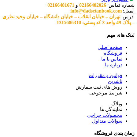
شماره تماس:
02166482026
و
02166481671
ایمیل:
info@dadsetanbook.com
آدرس:
تهران – خیابان انقلاب – خیابان دانشگاه – خیابان وحید نظری
– پلاک 49 واحد 3 کد پستی: 1315686310
لینک های مهم
صفحه اصلی
فروشگاه
تماس با ما
درباره ما
قوانین و مقررات
ناشرین
روش های ثبت سفارش
شرایط مرجوعی
وبلاگ
نمایندگی ها
محصولات حراجی
سوالات متداول
زمان بندی فروشگاه