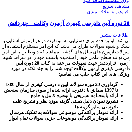
برای مقایسه اضافه کنید
مشاهده سریع
افزودن به علاقه مندی
20 دوره آیین دادرسی کیفری آزمون وکالت – چتردانش
اطلاعات بیشتر
بی شک اولین قدم برای دستیابی به موفقیت در هر آزمونی آشنایی با
سبک و شیوه سوالات طراح می باشد که این امر مستلزم استفاده از
سوالات آزمون های سال های گذشته میباشد که داوطلبین با این امر
می توانند سطح علمی خود را سنجیده باشندو خود را در شراط شبیه
آزمون قراردهند.
جهت سهولت مراجعه به کتاب 20 دوره آیین
دادرسی کیفری آزمون وکالت
توجه شما را به چند نکته در مورد
ویژگی های این کتاب جلب می نماییم
:
گرداوری 20 دوره سوالات ایین دادرسی کیفری از سال 1380
تا 1397 مطابق با دفترچه ارائه شده از سوی سازمان سنجش
ارائه پاسخنامه تشریحی با توضیح کامل و جامع
تشریح نمودن دلیل دستی گزینه موزد نظر و تشریح علت
نادرستی سایر گزینه ها
ارائه نمودار پراکندگی موضوعی سوالات به تفکیک هرسال
ا
رائه نمودار پراکندگی موضوعات جزیی سوالات تمام ادوار