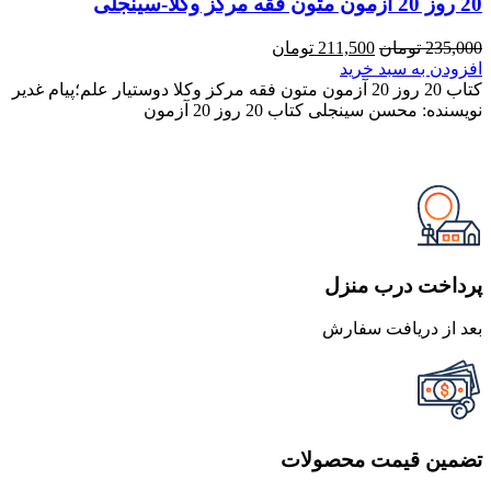
20 روز 20 آزمون متون فقه مرکز وکلا-سینجلی
قیمت
قیمت
235,000
تومان
211,500
تومان
اصلی
فعلی
افزودن به سبد خرید
235,000 تومان
211,500 تومان
کتاب 20 روز 20 آزمون متون فقه مرکز وکلا دوستیار علم؛پیام غدیر
بود.
است.
نویسنده: محسن سینجلی کتاب 20 روز 20 آزمون
پرداخت درب منزل
بعد از دریافت سفارش
تضمین قیمت محصولات