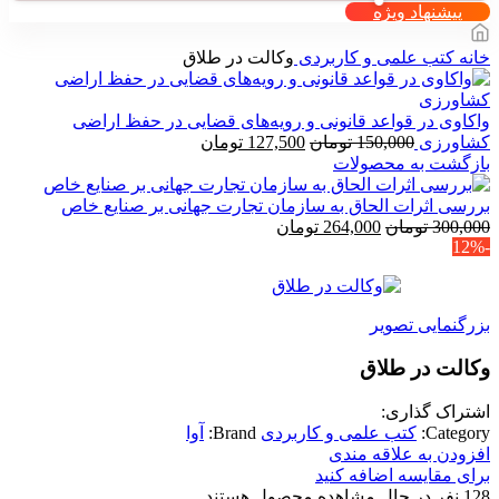
پیشنهاد ویژه
خانه
کتب علمی و کاربردی
وکالت در طلاق
واکاوی در قواعد قانونی و رویه‌های قضایی در حفظ اراضی
قیمت
قیمت
کشاورزی
150,000
تومان
127,500
تومان
اصلی
فعلی
بازگشت به محصولات
150,000 تومان
127,500 تومان
بود.
است.
بررسی اثرات الحاق به سازمان تجارت جهانی بر صنایع خاص
قیمت
قیمت
300,000
تومان
264,000
تومان
-12%
اصلی
فعلی
300,000 تومان
264,000 تومان
بود.
است.
بزرگنمایی تصویر
وکالت در طلاق
اشتراک گذاری:
Category:
کتب علمی و کاربردی
Brand:
آوا
افزودن به علاقه مندی
برای مقایسه اضافه کنید
128
نفر در حال مشاهده محصول هستند