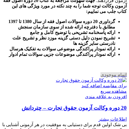
آزمون قراردهند.
جهت سهولت مراجعه به کتاب 20 دوره اصول فقه
آزمون وکالت
توجه شما را به چند نکته در مورد ویژگی های این
کتاب جلب می نماییم
:
گرداوری 20 دوره سوالات اصول فقه از سال 1380 تا 1397
مطابق با دفترچه ارائه شده از سوی سازمان سنجش
ارائه پاسخنامه تشریحی با توضیح کامل و جامع
تشریح نمودن دلیل دستی گزینه موزد نظر و تشریح علت
نادرستی سایر گزینه ها
ارائه نمودار پراکندگی موضوعی سوالات به تفکیک هرسال
ا
رائه نمودار پراکندگی موضوعات جزیی سوالات تمام ادوار
اتمام موجودی
برای مقایسه اضافه کنید
مشاهده سریع
افزودن به علاقه مندی
20 دوره وکالت آزمون حقوق تجارت – چتردانش
اطلاعات بیشتر
بی شک اولین قدم برای دستیابی به موفقیت در هر آزمونی آشنایی با