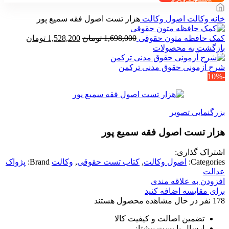
خانه
وکالت
اصول وکالت
هزار تست اصول فقه سمیع پور
قیمت
قیمت
کمک حافظه متون حقوقی
1,698,000
تومان
1,528,200
تومان
اصلی
فعلی
بازگشت به محصولات
1,698,000 تومان
بود.
است.
شرح آزمونی حقوق مدنی ترکمن
-10%
بزرگنمایی تصویر
هزار تست اصول فقه سمیع پور
اشتراک گذاری:
Categories:
اصول وکالت
,
کتاب تست حقوقی
,
وکالت
Brand:
پژواک
عدالت
افزودن به علاقه مندی
برای مقایسه اضافه کنید
178
نفر در حال مشاهده محصول هستند
تضمین اصالت و کیفیت کالا
ارسال با پست پیشتاز