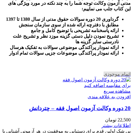
مدنی آزمون وکالت
توجه شما را به چند نکته در مورد ویژگی های
این کتاب جلب می نماییم
:
گرداوری 20 دوره سوالات حقوق مدنی از سال 1380 تا 1397
مطابق با دفترچه ارائه شده از سوی سازمان سنجش
ارائه پاسخنامه تشریحی با توضیح کامل و جامع
تشریح نمودن دلیل دستی گزینه موزد نظر و تشریح علت
نادرستی سایر گزینه ها
ارائه نمودار پراکندگی موضوعی سوالات به تفکیک هرسال
ا
رائه نمودار پراکندگی موضوعات جزیی سوالات تمام ادوار
اتمام موجودی
برای مقایسه اضافه کنید
مشاهده سریع
افزودن به علاقه مندی
20 دوره وکالت آزمون اصول فقه – چتردانش
22,500
تومان
اطلاعات بیشتر
بی شک اولین قدم برای دستیابی به موفقیت در هر آزمونی آشنایی با