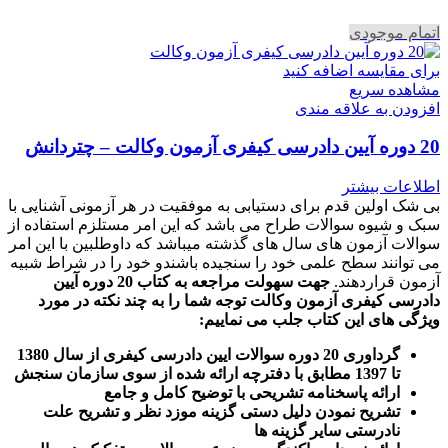
اتمام موجودی
برای مقایسه اضافه کنید
مشاهده سریع
افزودن به علاقه مندی
20 دوره آیین دادرسی کیفری آزمون وکالت – چتردانش
اطلاعات بیشتر
بی شک اولین قدم برای دستیابی به موفقیت در هر آزمونی آشنایی با
سبک و شیوه سوالات طراح می باشد که این امر مستلزم استفاده از
سوالات آزمون های سال های گذشته میباشد که داوطلبین با این امر
می توانند سطح علمی خود را سنجیده باشندو خود را در شراط شبیه
آزمون قراردهند.
جهت سهولت مراجعه به کتاب 20 دوره آیین
دادرسی کیفری آزمون وکالت
توجه شما را به چند نکته در مورد
ویژگی های این کتاب جلب می نماییم
:
گرداوری 20 دوره سوالات ایین دادرسی کیفری از سال 1380
تا 1397 مطابق با دفترچه ارائه شده از سوی سازمان سنجش
ارائه پاسخنامه تشریحی با توضیح کامل و جامع
تشریح نمودن دلیل دستی گزینه موزد نظر و تشریح علت
نادرستی سایر گزینه ها