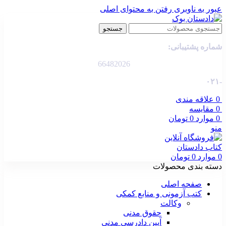
عبور به ناوبری
رفتن به محتوای اصلی
جستجو
شماره پشتیبانی:
66482026
-۰۲۱
0
علاقه مندی
0
مقایسه
0
موارد
0
تومان
منو
0
موارد
0
تومان
دسته بندی محصولات
صفحه اصلی
کتب آزمونی و منابع کمکی
وکالت
حقوق مدنی
آیین دادرسی مدنی