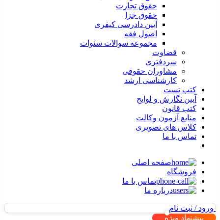
حقوق تجارت
حقوق جزا
آیین دادرسی کیفری
اصول فقه
مجموعه سوالات سنوات
قضاوت
سردفتری
مشاوران حقوقی
کارشناسی ارشد
کتب تست
آیین نگارش و لوایح
کتب قانون
منابع آزمون وکالت
کلاس های تصویری
تماس با ما
صفحه اصلی
فروشگاه
تماس با ما
درباره ما
ورود / ثبت نام
پیشنهاد ویژه