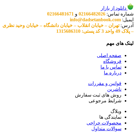
دانلود از بازار
شماره تماس:
02166482026
و
02166481671
ایمیل:
info@dadsetanbook.com
آدرس:
تهران – خیابان انقلاب – خیابان دانشگاه – خیابان وحید نظری
– پلاک 49 واحد 3 کد پستی: 1315686310
لینک های مهم
صفحه اصلی
فروشگاه
تماس با ما
درباره ما
قوانین و مقررات
ناشرین
روش های ثبت سفارش
شرایط مرجوعی
وبلاگ
نمایندگی ها
محصولات حراجی
سوالات متداول