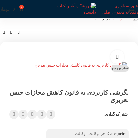
عبور به ناوبری
0
منو
0
تومان
رفتن به محتوای اصلی
خانه
وکالت
جزا وکالت
بزرگنمایی تصویر
اتمام موجودی
نگرشی کاربردی به قانون کاهش مجازات حبس
تعزیری
اشتراک گذاری:
Categories:
جزا وکالت
,
وکالت