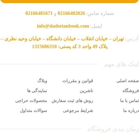
شماره تماس:
02166482026
و
02166481671
ایمیل:
info@dadsetanbook.com
آدرس:
تهران – خیابان انقلاب – خیابان دانشگاه – خیابان وحید نظری –
پلاک 49 واحد 3 کد پستی: 1315686310
لینک های مهم
صفحه اصلی
قوانین و مقررات
وبلاگ
فروشگاه
ناشرین
نمایندگی ها
تماس با ما
روش های ثبت سفارش
محصولات حراجی
درباره ما
شرایط مرجوعی
سوالات متداول
زمان بندی فروشگاه