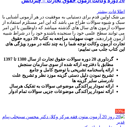
20 دوره وکالت آزمون حقوق تجارت – چتردانش
اطلاعات بیشتر
بی شک اولین قدم برای دستیابی به موفقیت در هر آزمونی آشنایی با
سبک و شیوه سوالات طراح می باشد که این امر مستلزم استفاده از
سوالات آزمون های سال های گذشته میباشد که داوطلبین با این امر
می توانند سطح علمی خود را سنجیده باشندو خود را در شراط شبیه
آزمون قراردهند.
جهت سهولت مراجعه به کتاب 20 دوره حقوق
تجارت آزمون وکالت
توجه شما را به چند نکته در مورد ویژگی های
این کتاب جلب می نماییم
:
گرداوری 20 دوره سوالات حقوق تجارت از سال 1380 تا 1397
مطابق با دفترچه ارائه شده از سوی سازمان سنجش
ارائه پاسخنامه تشریحی با توضیح کامل و جامع
تشریح نمودن دلیل دستی گزینه موزد نظر و تشریح علت
نادرستی سایر گزینه ها
ارائه نمودار پراکندگی موضوعی سوالات به تفکیک هرسال
ا
رائه نمودار پراکندگی موضوعات جزیی سوالات تمام ادوار
-10%