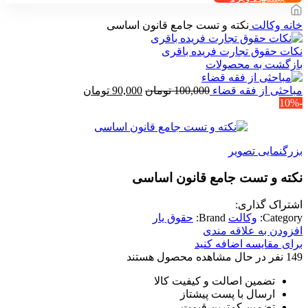
خانه
وکالت
نکته و تست جامع قانون اساسی
نکات حقوق تجارت فریده باقری
بازگشت به محصولات
قیمت
قیمت
مباحثی از فقه قضاء
100,000
تومان
90,000
تومان
-10%
اصلی
فعلی
100,000 تومان
90,000 تومان
بود.
است.
بزرگنمایی تصویر
نکته و تست جامع قانون اساسی
اشتراک گذاری:
Category:
وکالت
Brand:
حقوق یار
افزودن به علاقه مندی
برای مقایسه اضافه کنید
149
نفر در حال مشاهده محصول هستند
تضمین اصالت و کیفیت کالا
ارسال با پست پیشتاز
تضمین کمترین قیمت