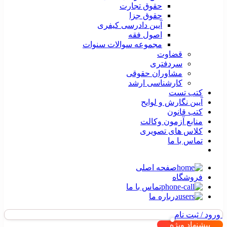
حقوق تجارت
حقوق جزا
آیین دادرسی کیفری
اصول فقه
مجموعه سوالات سنوات
قضاوت
سردفتری
مشاوران حقوقی
کارشناسی ارشد
کتب تست
آیین نگارش و لوایح
کتب قانون
منابع آزمون وکالت
کلاس های تصویری
تماس با ما
صفحه اصلی
فروشگاه
تماس با ما
درباره ما
ورود / ثبت نام
پیشنهاد ویژه