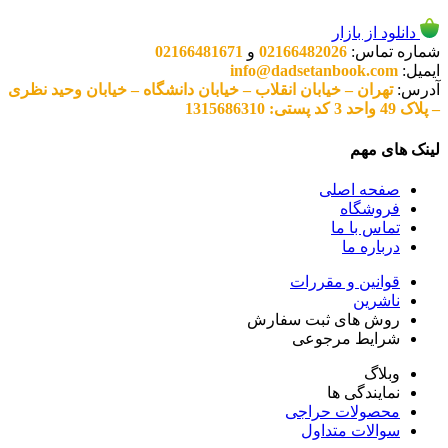
دانلود از بازار
شماره تماس:
02166482026
و
02166481671
ایمیل:
info@dadsetanbook.com
آدرس:
تهران – خیابان انقلاب – خیابان دانشگاه – خیابان وحید نظری
– پلاک 49 واحد 3 کد پستی: 1315686310
لینک های مهم
صفحه اصلی
فروشگاه
تماس با ما
درباره ما
قوانین و مقررات
ناشرین
روش های ثبت سفارش
شرایط مرجوعی
وبلاگ
نمایندگی ها
محصولات حراجی
سوالات متداول