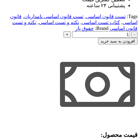
پشتیبانی ۲۴ ساعته
Tags:
تست قانون اساسی
,
تست قانون اساسی نامداریان
,
قانون
اساسی
,
کتاب تست اساسی
,
نکته و تست اساسی
,
نکته و تست
قانون اساسی
Brand:
حقوق یار
نکته
و
افزودن به سبد خرید
تست
جامع
قانون
اساسی
عدد
قیمت محصول:​