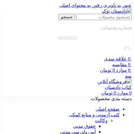
عبور به ناوبری
رفتن به محتوای اصلی
جستجو
شماره پشتیبانی:
66482026
-۰۲۱
0
علاقه مندی
0
مقایسه
0
موارد
0
تومان
منو
0
موارد
0
تومان
دسته بندی محصولات
صفحه اصلی
کتب آزمونی و منابع کمکی
وکالت
حقوق مدنی
آیین دادرسی مدنی