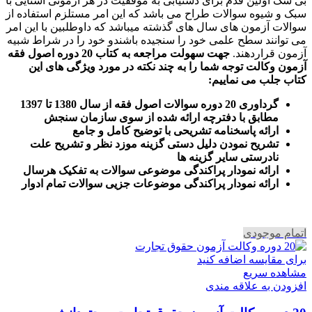
بی شک اولین قدم برای دستیابی به موفقیت در هر آزمونی آشنایی با
سبک و شیوه سوالات طراح می باشد که این امر مستلزم استفاده از
سوالات آزمون های سال های گذشته میباشد که داوطلبین با این امر
می توانند سطح علمی خود را سنجیده باشندو خود را در شراط شبیه
آزمون قراردهند.
جهت سهولت مراجعه به کتاب 20 دوره اصول فقه
آزمون وکالت
توجه شما را به چند نکته در مورد ویژگی های این
کتاب جلب می نماییم
:
گرداوری 20 دوره سوالات اصول فقه از سال 1380 تا 1397
مطابق با دفترچه ارائه شده از سوی سازمان سنجش
ارائه پاسخنامه تشریحی با توضیح کامل و جامع
تشریح نمودن دلیل دستی گزینه موزد نظر و تشریح علت
نادرستی سایر گزینه ها
ارائه نمودار پراکندگی موضوعی سوالات به تفکیک هرسال
ا
رائه نمودار پراکندگی موضوعات جزیی سوالات تمام ادوار
اتمام موجودی
برای مقایسه اضافه کنید
مشاهده سریع
افزودن به علاقه مندی