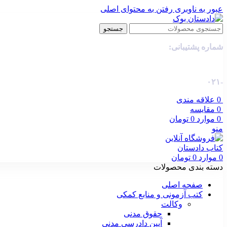
عبور به ناوبری
رفتن به محتوای اصلی
جستجو
شماره پشتیبانی:
-۰۲۱
0
علاقه مندی
0
مقایسه
0
موارد
0
تومان
منو
0
موارد
0
تومان
دسته بندی محصولات
صفحه اصلی
کتب آزمونی و منابع کمکی
وکالت
حقوق مدنی
آیین دادرسی مدنی