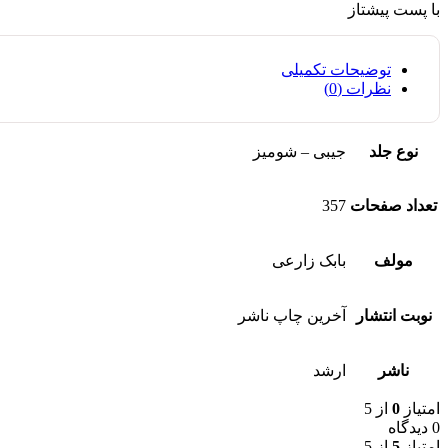
با پست پیشتاز
توضیحات تکمیلی
نظرات (0)
نوع جلد
جیبی – شومیز
تعداد صفحات
357
مولف
بابک زارعی
نوبت انتشار
آخرین چاپ ناشر
ناشر
ارشد
امتیاز
0
از 5
0 دیدگاه
امتیاز
5
از 5