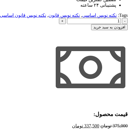
پشتیبانی ۲۴ ساعته
Tags:
نکته نویس اساسی
,
نکته نویس قانون
,
نکته نویس قانون اساسی
نکته
نویس
افزودن به سبد خرید
قانون
اساسی
عدد
قیمت محصول:​
قیمت
قیمت
375,000
تومان
337,500
تومان