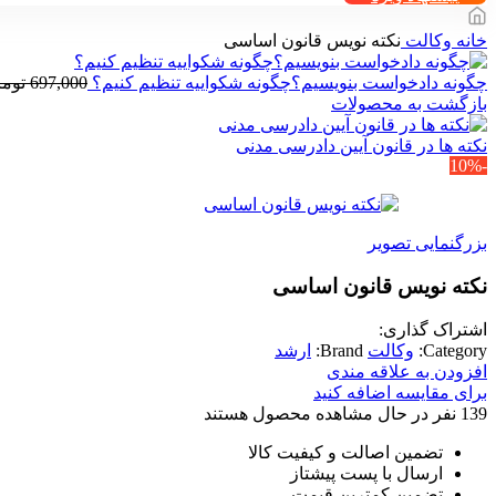
خانه
وکالت
نکته نویس قانون اساسی
چگونه دادخواست بنویسیم؟چگونه شکواییه تنظیم کنیم؟
697,000
توما
بازگشت به محصولات
نکته ها در قانون آیین دادرسی مدنی
-10%
بزرگنمایی تصویر
نکته نویس قانون اساسی
اشتراک گذاری:
Category:
وکالت
Brand:
ارشد
افزودن به علاقه مندی
برای مقایسه اضافه کنید
139
نفر در حال مشاهده محصول هستند
تضمین اصالت و کیفیت کالا
ارسال با پست پیشتاز
تضمین کمترین قیمت