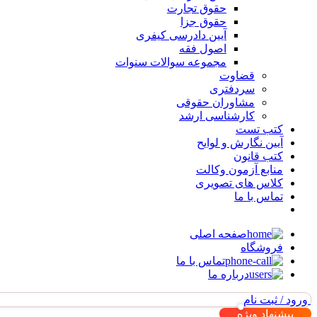
حقوق تجارت
حقوق جزا
آیین دادرسی کیفری
اصول فقه
مجموعه سوالات سنوات
قضاوت
سردفتری
مشاوران حقوقی
کارشناسی ارشد
کتب تست
آیین نگارش و لوایح
کتب قانون
منابع آزمون وکالت
کلاس های تصویری
تماس با ما
صفحه اصلی
فروشگاه
تماس با ما
درباره ما
ورود / ثبت نام
پیشنهاد ویژه