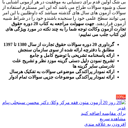
بی شک اولین قدم برای دستیابی به موفقیت در هر آزمونی آشنایی با
سبک و شیوه سوالات طراح می باشد که این امر مستلزم استفاده از
سوالات آزمون های سال های گذشته میباشد که داوطلبین با این امر
می توانند سطح علمی خود را سنجیده باشندو خود را در شراط شبیه
آزمون قراردهند.
جهت سهولت مراجعه به کتاب 20 دوره حقوق
تجارت آزمون وکالت
توجه شما را به چند نکته در مورد ویژگی های
این کتاب جلب می نماییم
:
گرداوری 20 دوره سوالات حقوق تجارت از سال 1380 تا 1397
مطابق با دفترچه ارائه شده از سوی سازمان سنجش
ارائه پاسخنامه تشریحی با توضیح کامل و جامع
تشریح نمودن دلیل دستی گزینه موزد نظر و تشریح علت
نادرستی سایر گزینه ها
ارائه نمودار پراکندگی موضوعی سوالات به تفکیک هرسال
ا
رائه نمودار پراکندگی موضوعات جزیی سوالات تمام ادوار
-10%
برای مقایسه اضافه کنید
مشاهده سریع
افزودن به علاقه مندی