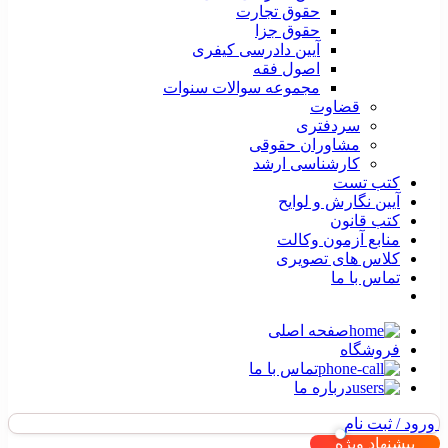
حقوق تجارت
حقوق جزا
آیین دادرسی کیفری
اصول فقه
مجموعه سوالات سنوات
قضاوت
سردفتری
مشاوران حقوقی
کارشناسی ارشد
کتب تست
آیین نگارش و لوایح
کتب قانون
منابع آزمون وکالت
کلاس های تصویری
تماس با ما
صفحه اصلی
فروشگاه
تماس با ما
درباره ما
ورود / ثبت نام
پیشنهاد ویژه