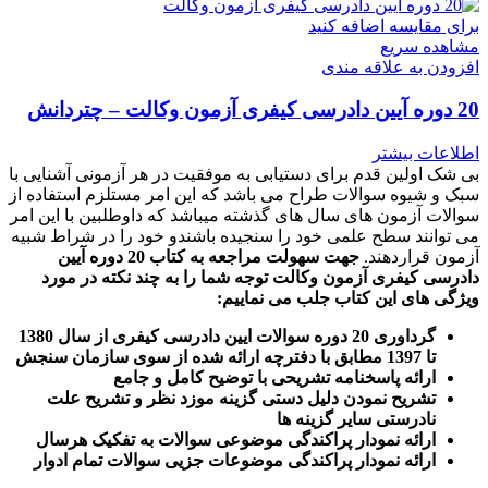
برای مقایسه اضافه کنید
مشاهده سریع
افزودن به علاقه مندی
20 دوره آیین دادرسی کیفری آزمون وکالت – چتردانش
اطلاعات بیشتر
بی شک اولین قدم برای دستیابی به موفقیت در هر آزمونی آشنایی با
سبک و شیوه سوالات طراح می باشد که این امر مستلزم استفاده از
سوالات آزمون های سال های گذشته میباشد که داوطلبین با این امر
می توانند سطح علمی خود را سنجیده باشندو خود را در شراط شبیه
آزمون قراردهند.
جهت سهولت مراجعه به کتاب 20 دوره آیین
دادرسی کیفری آزمون وکالت
توجه شما را به چند نکته در مورد
ویژگی های این کتاب جلب می نماییم
:
گرداوری 20 دوره سوالات ایین دادرسی کیفری از سال 1380
تا 1397 مطابق با دفترچه ارائه شده از سوی سازمان سنجش
ارائه پاسخنامه تشریحی با توضیح کامل و جامع
تشریح نمودن دلیل دستی گزینه موزد نظر و تشریح علت
نادرستی سایر گزینه ها
ارائه نمودار پراکندگی موضوعی سوالات به تفکیک هرسال
ا
رائه نمودار پراکندگی موضوعات جزیی سوالات تمام ادوار