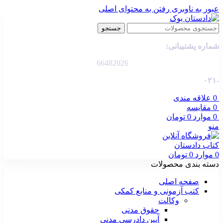
عبور به ناوبری
رفتن به محتوای اصلی
جستجو
شماره پشتیبانی:
66482026
-۰۲۱
0
علاقه مندی
0
مقایسه
0
موارد
0
تومان
منو
0
موارد
0
تومان
دسته بندی محصولات
صفحه اصلی
کتب آزمونی و منابع کمکی
وکالت
حقوق مدنی
آیین دادرسی مدنی