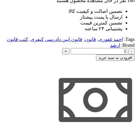
160
نفر در حال مشاهده محصول هستند
تضمین اصالت و کیفیت کالا
ارسال با پست پیشتاز
تضمین کمترین قیمت
پشتیبانی ۲۴ ساعته
Tags:
احمد غفوری
,
قانون
,
قانون ایین دادرسی کیفری
,
کتب قانون
Brand:
ارشد
نکته
نویس
افزودن به سبد خرید
قانون
آیین
دادرسی
کیفری
-
انتشارات
ارشد
عدد