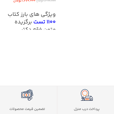
فقه سینجلی
1,260,000
تومان
1,400,000
تومان
افزودن به سبد خرید
اطلاعات بیشتر
ویژگی های بارز کتاب
1100 تست
برگزیده
متون فقه دکتر
سینجلی
سوالات طبقه بندی شده
پاسخ نامه به صورت کاملا تشریحی
سوالات به روز شده تا آزمون 1402
تطبیق پاسخ نامه با کتاب صفرتاصد متن
فقه دکتر سینجلی
کلیک نمایید:
کتاب
متون فقه وکالت دکتر
معیر محمدی
پرداخت درب منزل
تضمین قیمت محصولات