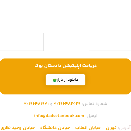
حقوقی ویژه آزمون وکالت ، قضاوت ، کارشناسی ارشد و دکتری (منابع آزمون
های حقوقی) با بیش از یک دهه تجربه، با پایبندی به سه اصل کلیدی، پرداخت
در محل ویژه شهر تهران، تخفیف های ویژه و تضمین اصل‌بودن کتاب ها،
موفق شده تا به فروشگاهی جامع جهت خرید کتاب های حقوقی تبدیل شود.
با ما همراه باشید
دریافت اپلیکیشن دادستان بوک
دانلود از بازار
شماره تماس:
02166482026
و
02166481671
ایمیل:
info@dadsetanbook.com
آدرس:
تهران – خیابان انقلاب – خیابان دانشگاه – خیابان وحید نظری