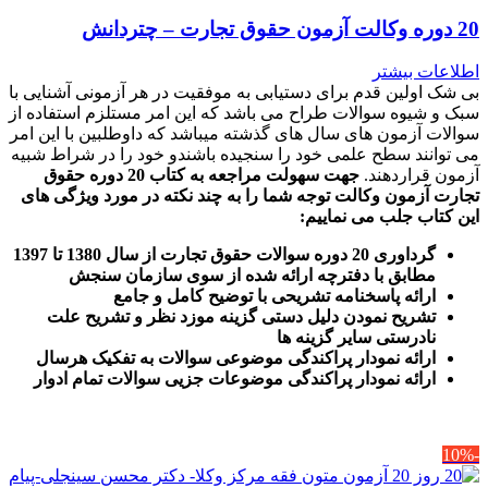
20 دوره وکالت آزمون حقوق تجارت – چتردانش
اطلاعات بیشتر
بی شک اولین قدم برای دستیابی به موفقیت در هر آزمونی آشنایی با
سبک و شیوه سوالات طراح می باشد که این امر مستلزم استفاده از
سوالات آزمون های سال های گذشته میباشد که داوطلبین با این امر
می توانند سطح علمی خود را سنجیده باشندو خود را در شراط شبیه
آزمون قراردهند.
جهت سهولت مراجعه به کتاب 20 دوره حقوق
تجارت آزمون وکالت
توجه شما را به چند نکته در مورد ویژگی های
این کتاب جلب می نماییم
:
گرداوری 20 دوره سوالات حقوق تجارت از سال 1380 تا 1397
مطابق با دفترچه ارائه شده از سوی سازمان سنجش
ارائه پاسخنامه تشریحی با توضیح کامل و جامع
تشریح نمودن دلیل دستی گزینه موزد نظر و تشریح علت
نادرستی سایر گزینه ها
ارائه نمودار پراکندگی موضوعی سوالات به تفکیک هرسال
ا
رائه نمودار پراکندگی موضوعات جزیی سوالات تمام ادوار
-10%