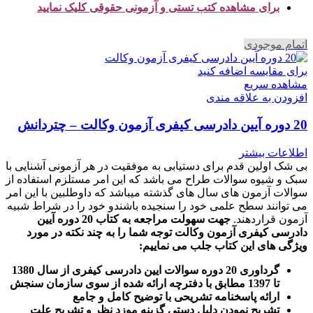
برای مشاهده کتب تستی و آزمونی حقوقی کلیک نمایید
اتمام موجودی
برای مقایسه اضافه کنید
مشاهده سریع
افزودن به علاقه مندی
20 دوره آیین دادرسی کیفری آزمون وکالت – چتردانش
اطلاعات بیشتر
بی شک اولین قدم برای دستیابی به موفقیت در هر آزمونی آشنایی با
سبک و شیوه سوالات طراح می باشد که این امر مستلزم استفاده از
سوالات آزمون های سال های گذشته میباشد که داوطلبین با این امر
می توانند سطح علمی خود را سنجیده باشندو خود را در شراط شبیه
آزمون قراردهند.
جهت سهولت مراجعه به کتاب 20 دوره آیین
دادرسی کیفری آزمون وکالت
توجه شما را به چند نکته در مورد
ویژگی های این کتاب جلب می نماییم
:
گرداوری 20 دوره سوالات ایین دادرسی کیفری از سال 1380
تا 1397 مطابق با دفترچه ارائه شده از سوی سازمان سنجش
ارائه پاسخنامه تشریحی با توضیح کامل و جامع
تشریح نمودن دلیل دستی گزینه موزد نظر و تشریح علت