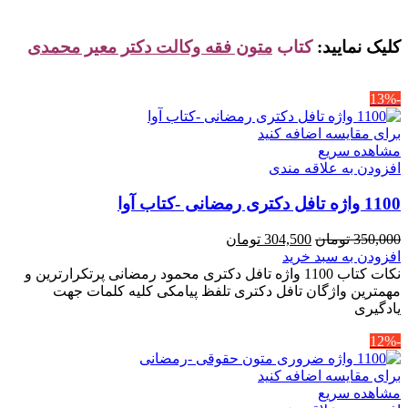
کلیک نمایید:
کتاب
متون فقه وکالت دکتر معیر محمدی
-13%
برای مقایسه اضافه کنید
مشاهده سریع
افزودن به علاقه مندی
1100 واژه تافل دکتری رمضانی -کتاب آوا
قیمت
قیمت
350,000
تومان
304,500
تومان
اصلی
فعلی
افزودن به سبد خرید
350,000 تومان
304,500 تومان
نکات کتاب 1100 واژه تافل دکتری محمود رمضانی پرتکرارترین و
بود.
است.
مهمترین واژگان تافل دکتری تلفظ پیامکی کلیه کلمات جهت
یادگیری
-12%
برای مقایسه اضافه کنید
مشاهده سریع