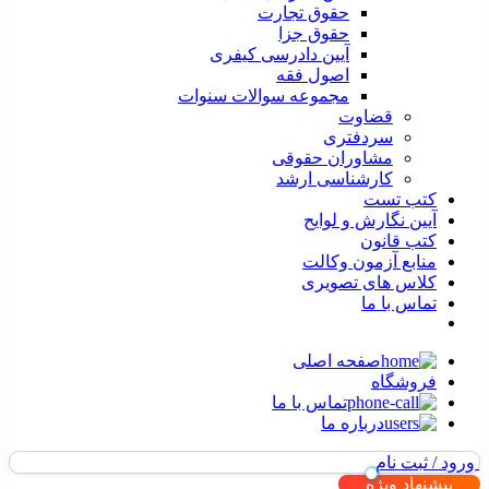
حقوق تجارت
حقوق جزا
آیین دادرسی کیفری
اصول فقه
مجموعه سوالات سنوات
قضاوت
سردفتری
مشاوران حقوقی
کارشناسی ارشد
کتب تست
آیین نگارش و لوایح
کتب قانون
منابع آزمون وکالت
کلاس های تصویری
تماس با ما
صفحه اصلی
فروشگاه
تماس با ما
درباره ما
ورود / ثبت نام
پیشنهاد ویژه