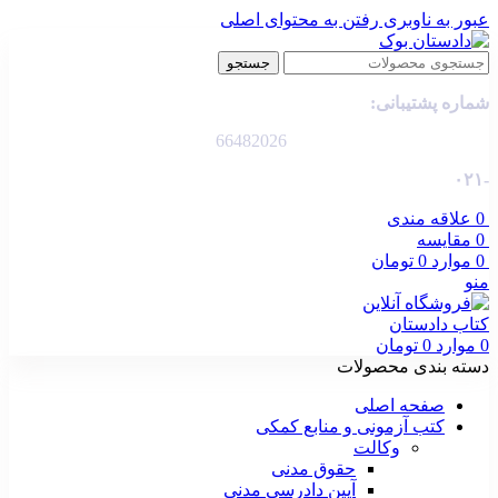
عبور به ناوبری
رفتن به محتوای اصلی
جستجو
شماره پشتیبانی:
66482026
-۰۲۱
0
علاقه مندی
0
مقایسه
0
موارد
0
تومان
منو
0
موارد
0
تومان
دسته بندی محصولات
صفحه اصلی
کتب آزمونی و منابع کمکی
وکالت
حقوق مدنی
آیین دادرسی مدنی