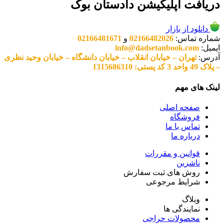
دریافت اپلیکیشن دادستان بوک
دانلود از بازار
شماره تماس:
02166482026
و
02166481671
ایمیل:
info@dadsetanbook.com
آدرس:
تهران – خیابان انقلاب – خیابان دانشگاه – خیابان وحید نظری
– پلاک 49 واحد 3 کد پستی: 1315686310
لینک های مهم
صفحه اصلی
فروشگاه
تماس با ما
درباره ما
قوانین و مقررات
ناشرین
روش های ثبت سفارش
شرایط مرجوعی
وبلاگ
نمایندگی ها
محصولات حراجی