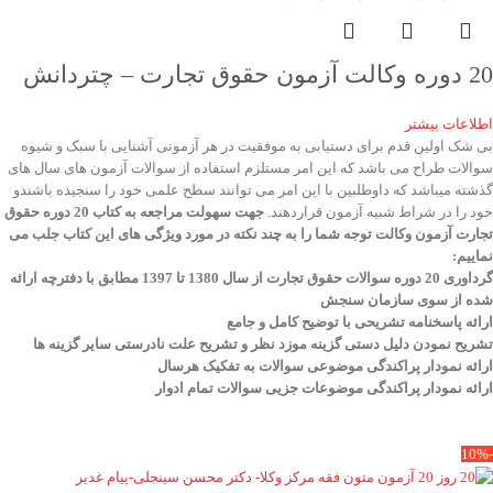
20 دوره وکالت آزمون حقوق تجارت – چتردانش
اطلاعات بیشتر
بی شک اولین قدم برای دستیابی به موفقیت در هر آزمونی آشنایی با سبک و شیوه
سوالات طراح می باشد که این امر مستلزم استفاده از سوالات آزمون های سال های
گذشته میباشد که داوطلبین با این امر می توانند سطح علمی خود را سنجیده باشندو
خود را در شراط شبیه آزمون قراردهند.
جهت سهولت مراجعه به کتاب 20 دوره حقوق
تجارت آزمون وکالت
توجه شما را به چند نکته در مورد ویژگی های این کتاب جلب می
نماییم
:
گرداوری 20 دوره سوالات حقوق تجارت از سال 1380 تا 1397 مطابق با دفترچه ارائه
شده از سوی سازمان سنجش
ارائه پاسخنامه تشریحی با توضیح کامل و جامع
تشریح نمودن دلیل دستی گزینه موزد نظر و تشریح علت نادرستی سایر گزینه ها
ارائه نمودار پراکندگی موضوعی سوالات به تفکیک هرسال
ا
رائه نمودار پراکندگی موضوعات جزیی سوالات تمام ادوار
-10%