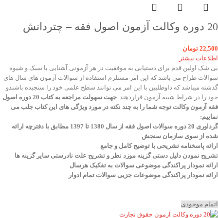
20 دوره وکالت آزمون اصول فقه – چتردانش
22,500
تومان
اطلاعات بیشتر
بی شک اولین قدم برای دستیابی به موفقیت در هر آزمونی آشنایی با سبک و شیوه
سوالات طراح می باشد که این امر مستلزم استفاده از سوالات آزمون های سال های
گذشته میباشد که داوطلبین با این امر می توانند سطح علمی خود را سنجیده باشندو
خود را در شراط شبیه آزمون قراردهند.
جهت سهولت مراجعه به کتاب 20 دوره اصول
فقه آزمون وکالت
توجه شما را به چند نکته در مورد ویژگی های این کتاب جلب می
نماییم
:
گرداوری 20 دوره سوالات اصول فقه از سال 1380 تا 1397 مطابق با دفترچه ارائه
شده از سوی سازمان سنجش
ارائه پاسخنامه تشریحی با توضیح کامل و جامع
تشریح نمودن دلیل دستی گزینه موزد نظر و تشریح علت نادرستی سایر گزینه ها
ارائه نمودار پراکندگی موضوعی سوالات به تفکیک هرسال
ا
رائه نمودار پراکندگی موضوعات جزیی سوالات تمام ادوار
اتمام موجودی