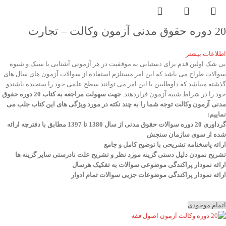
20 دوره حقوق مدنی آزمون وکالت – تجارت
اطلاعات بیشتر
بی شک اولین قدم برای دستیابی به موفقیت در هر آزمونی آشنایی با سبک و شیوه
سوالات طراح می باشد که این امر مستلزم استفاده از سوالات آزمون های سال های
گذشته میباشد که داوطلبین با این امر می توانند سطح علمی خود را سنجیده باشندو
خود را در شراط شبیه آزمون قراردهند.
جهت سهولت مراجعه به کتاب 20 دوره حقوق
مدنی آزمون وکالت
توجه شما را به چند نکته در مورد ویژگی های این کتاب جلب می
نماییم
:
گرداوری 20 دوره سوالات حقوق مدنی از سال 1380 تا 1397 مطابق با دفترچه ارائه
شده از سوی سازمان سنجش
ارائه پاسخنامه تشریحی با توضیح کامل و جامع
تشریح نمودن دلیل دستی گزینه موزد نظر و تشریح علت نادرستی سایر گزینه ها
ارائه نمودار پراکندگی موضوعی سوالات به تفکیک هرسال
ا
رائه نمودار پراکندگی موضوعات جزیی سوالات تمام ادوار
اتمام موجودی