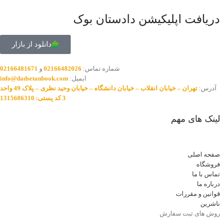
دریافت اپلیکیشن دادستان بوک
دانلود از بازار
شماره تماس:
02166482026
و
02166481671
ایمیل:
info@dadsetanbook.com
آدرس:
تهران – خیابان انقلاب – خیابان دانشگاه – خیابان وحید نظری – پلاک 49 واحد
3 کد پستی: 1315686310
لینک های مهم
صفحه اصلی
فروشگاه
تماس با ما
درباره ما
قوانین و مقررات
ناشرین
روش های ثبت سفارش