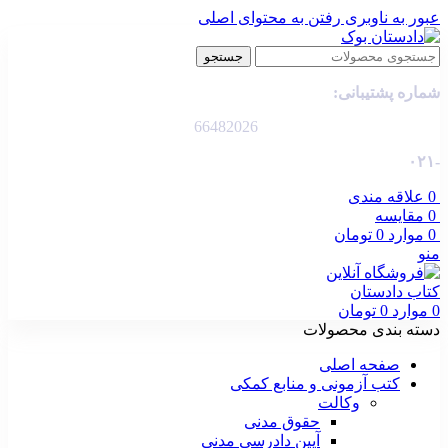
عبور به ناوبری
رفتن به محتوای اصلی
جستجو
شماره پشتیبانی:
66482026
-۰۲۱
0
علاقه مندی
0
مقایسه
0
موارد
0
تومان
منو
0
موارد
0
تومان
دسته بندی محصولات
صفحه اصلی
کتب آزمونی و منابع کمکی
وکالت
حقوق مدنی
آیین دادرسی مدنی