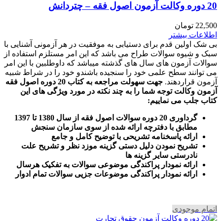
20 دوره وکالت آزمون اصول فقه – چتردانش
22,500
تومان
اطلاعات بیشتر
بی شک اولین قدم برای دستیابی به موفقیت در هر آزمونی آشنایی با
سبک و شیوه سوالات طراح می باشد که این امر مستلزم استفاده از
سوالات آزمون های سال های گذشته میباشد که داوطلبین با این امر
می توانند سطح علمی خود را سنجیده باشندو خود را در شراط شبیه
آزمون قراردهند.
جهت سهولت مراجعه به کتاب 20 دوره اصول فقه
آزمون وکالت
توجه شما را به چند نکته در مورد ویژگی های این
کتاب جلب می نماییم
:
گرداوری 20 دوره سوالات اصول فقه از سال 1380 تا 1397
مطابق با دفترچه ارائه شده از سوی سازمان سنجش
ارائه پاسخنامه تشریحی با توضیح کامل و جامع
تشریح نمودن دلیل دستی گزینه موزد نظر و تشریح علت
نادرستی سایر گزینه ها
ارائه نمودار پراکندگی موضوعی سوالات به تفکیک هرسال
ا
رائه نمودار پراکندگی موضوعات جزیی سوالات تمام ادوار
اتمام موجودی