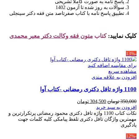
پاسخ نامه به صورت کاملا تشریحی
سوالات به روز شده تا آزمون 1402
تطبیق پاسخ نامه با کتاب صفرتاصد متن فقه دکتر سینجلی
کلیک نمایید:
کتاب
متون فقه وکالت دکتر معیر محمدی
-13%
برای مقایسه اضافه کنید
مشاهده سریع
افزودن به علاقه مندی
1100 واژه تافل دکتری رمضانی -کتاب آوا
قیمت
قیمت
350,000
تومان
304,500
تومان
اصلی
فعلی
افزودن به سبد خرید
350,000 تومان
304,500 تومان
نکات کتاب 1100 واژه تافل دکتری محمود رمضانی پرتکرارترین و
بود.
است.
مهمترین واژگان تافل دکتری تلفظ پیامکی کلیه کلمات جهت
یادگیری
-12%