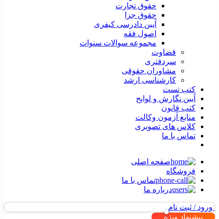
حقوق تجارت
حقوق جزا
آیین دادرسی کیفری
اصول فقه
مجموعه سوالات سنوات
قضاوت
سردفتری
مشاوران حقوقی
کارشناسی ارشد
کتب تست
آیین نگارش و لوایح
کتب قانون
منابع آزمون وکالت
کلاس های تصویری
تماس با ما
صفحه اصلی
فروشگاه
تماس با ما
درباره ما
ورود / ثبت نام
پیشنهاد ویژه