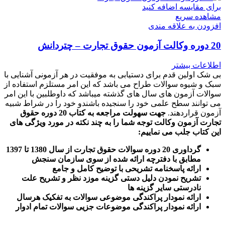
برای مقایسه اضافه کنید
مشاهده سریع
افزودن به علاقه مندی
20 دوره وکالت آزمون حقوق تجارت – چتردانش
اطلاعات بیشتر
بی شک اولین قدم برای دستیابی به موفقیت در هر آزمونی آشنایی با
سبک و شیوه سوالات طراح می باشد که این امر مستلزم استفاده از
سوالات آزمون های سال های گذشته میباشد که داوطلبین با این امر
می توانند سطح علمی خود را سنجیده باشندو خود را در شراط شبیه
آزمون قراردهند.
جهت سهولت مراجعه به کتاب 20 دوره حقوق
تجارت آزمون وکالت
توجه شما را به چند نکته در مورد ویژگی های
این کتاب جلب می نماییم
:
گرداوری 20 دوره سوالات حقوق تجارت از سال 1380 تا 1397
مطابق با دفترچه ارائه شده از سوی سازمان سنجش
ارائه پاسخنامه تشریحی با توضیح کامل و جامع
تشریح نمودن دلیل دستی گزینه موزد نظر و تشریح علت
نادرستی سایر گزینه ها
ارائه نمودار پراکندگی موضوعی سوالات به تفکیک هرسال
ا
رائه نمودار پراکندگی موضوعات جزیی سوالات تمام ادوار