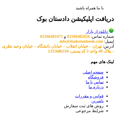
با ما همراه باشید
دریافت اپلیکیشن دادستان بوک
دانلود از بازار
شماره تماس:
02166482026
و
02166481671
ایمیل:
info@dadsetanbook.com
آدرس:
تهران – خیابان انقلاب – خیابان دانشگاه – خیابان وحید نظری
– پلاک 49 واحد 3 کد پستی: 1315686310
لینک های مهم
صفحه اصلی
فروشگاه
تماس با ما
درباره ما
قوانین و مقررات
ناشرین
روش های ثبت سفارش
شرایط مرجوعی