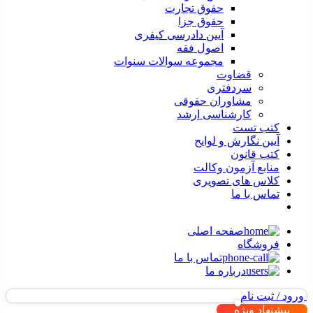
حقوق تجارت
حقوق جزا
آیین دادرسی کیفری
اصول فقه
مجموعه سوالات سنوات
قضاوت
سردفتری
مشاوران حقوقی
کارشناسی ارشد
کتب تست
آیین نگارش و لوایح
کتب قانون
منابع آزمون وکالت
کلاس های تصویری
تماس با ما
صفحه اصلی
فروشگاه
تماس با ما
درباره ما
ورود / ثبت نام
پیشنهاد ویژه