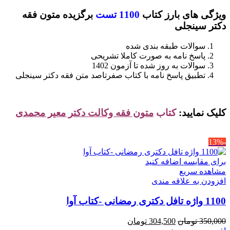
1,400,000 تومان
1,260,000 تومان
ویژگی های بارز کتاب
1100 تست
برگزیده متون فقه
بود.
است.
دکتر سینجلی
سوالات طبقه بندی شده
پاسخ نامه به صورت کاملا تشریحی
سوالات به روز شده تا آزمون 1402
تطبیق پاسخ نامه با کتاب صفرتاصد متن فقه دکتر سینجلی
کلیک نمایید:
کتاب
متون فقه وکالت دکتر معیر محمدی
-13%
برای مقایسه اضافه کنید
مشاهده سریع
افزودن به علاقه مندی
1100 واژه تافل دکتری رمضانی -کتاب آوا
قیمت
قیمت
350,000
تومان
304,500
تومان