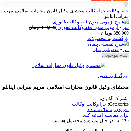
خانه
وکالت
جزا وکالت
محشای وکیل قانون مجازات اسلامی| مریم
سرابی اینانلو
شرح آزمونی متون فقه وکالت غفوری
400,000
تومان
قیمت
قیمت
380,000
تومان
اصلی
فعلی
بازگشت به محصولات
400,000 تومان
380,000 تومان
بود.
است.
شرح تفضیلی پیمان
اتمام موجودی
بزرگنمایی تصویر
محشای وکیل قانون مجازات اسلامی| مریم سرابی اینانلو
اشتراک گذاری:
Categories:
جزا وکالت
,
وکالت
افزودن به علاقه مندی
برای مقایسه اضافه کنید
129
نفر در حال مشاهده محصول هستند
تضمین اصالت و کیفیت کالا