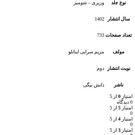
نوع جلد
وزیری – شومیز
سال انتشار
1402
تعداد صفحات
733
مولف
مریم سرابی اینانلو
نوبت انتشار
دوم
ناشر
دانش بیگی
امتیاز
0
از 5
0 دیدگاه
امتیاز
5
از 5
0
امتیاز
4
از 5
0
امتیاز
3
از 5