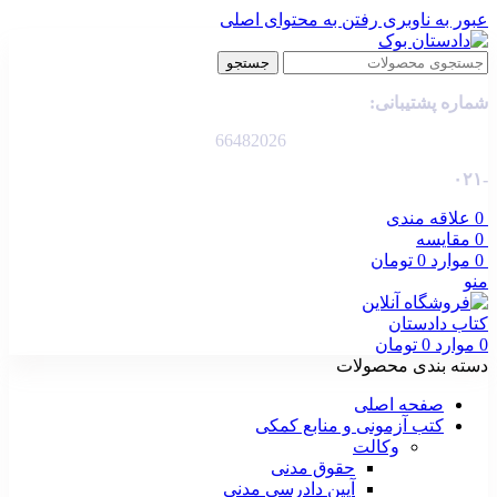
عبور به ناوبری
رفتن به محتوای اصلی
جستجو
شماره پشتیبانی:
66482026
-۰۲۱
0
علاقه مندی
0
مقایسه
0
موارد
0
تومان
منو
0
موارد
0
تومان
دسته بندی محصولات
صفحه اصلی
کتب آزمونی و منابع کمکی
وکالت
حقوق مدنی
آیین دادرسی مدنی