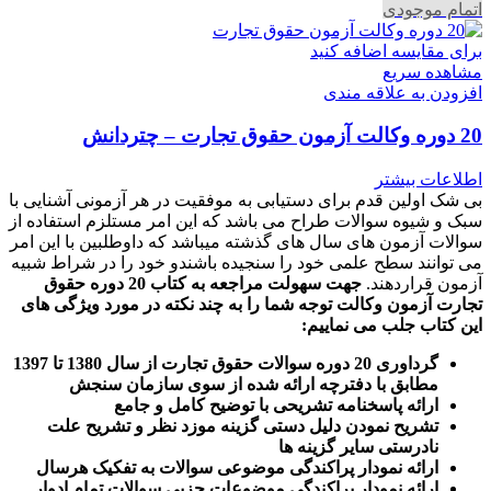
اتمام موجودی
برای مقایسه اضافه کنید
مشاهده سریع
افزودن به علاقه مندی
20 دوره وکالت آزمون حقوق تجارت – چتردانش
اطلاعات بیشتر
بی شک اولین قدم برای دستیابی به موفقیت در هر آزمونی آشنایی با
سبک و شیوه سوالات طراح می باشد که این امر مستلزم استفاده از
سوالات آزمون های سال های گذشته میباشد که داوطلبین با این امر
می توانند سطح علمی خود را سنجیده باشندو خود را در شراط شبیه
آزمون قراردهند.
جهت سهولت مراجعه به کتاب 20 دوره حقوق
تجارت آزمون وکالت
توجه شما را به چند نکته در مورد ویژگی های
این کتاب جلب می نماییم
:
گرداوری 20 دوره سوالات حقوق تجارت از سال 1380 تا 1397
مطابق با دفترچه ارائه شده از سوی سازمان سنجش
ارائه پاسخنامه تشریحی با توضیح کامل و جامع
تشریح نمودن دلیل دستی گزینه موزد نظر و تشریح علت
نادرستی سایر گزینه ها
ارائه نمودار پراکندگی موضوعی سوالات به تفکیک هرسال
ا
رائه نمودار پراکندگی موضوعات جزیی سوالات تمام ادوار