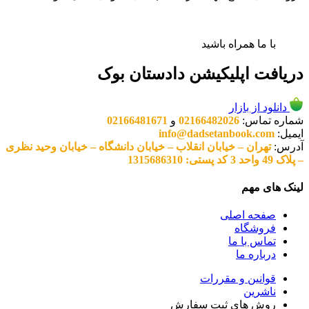
با ما همراه باشید
دریافت اپلیکیشن دادستان بوک
دانلود از بازار
شماره تماس:
02166482026
و
02166481671
ایمیل:
info@dadsetanbook.com
آدرس:
تهران – خیابان انقلاب – خیابان دانشگاه – خیابان وحید نظری
– پلاک 49 واحد 3 کد پستی: 1315686310
لینک های مهم
صفحه اصلی
فروشگاه
تماس با ما
درباره ما
قوانین و مقررات
ناشرین
روش های ثبت سفارش