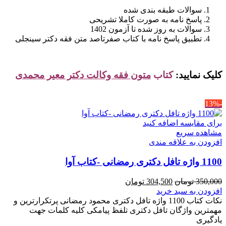
سوالات طبقه بندی شده
پاسخ نامه به صورت کاملا تشریحی
سوالات به روز شده تا آزمون 1402
تطبیق پاسخ نامه با کتاب صفرتاصد متن فقه دکتر سینجلی
کلیک نمایید:
کتاب
متون فقه وکالت دکتر معیر محمدی
-13%
برای مقایسه اضافه کنید
مشاهده سریع
افزودن به علاقه مندی
1100 واژه تافل دکتری رمضانی -کتاب آوا
قیمت
قیمت
350,000
تومان
304,500
تومان
اصلی
فعلی
افزودن به سبد خرید
350,000 تومان
304,500 تومان
نکات کتاب 1100 واژه تافل دکتری محمود رمضانی پرتکرارترین و
بود.
است.
مهمترین واژگان تافل دکتری تلفظ پیامکی کلیه کلمات جهت
یادگیری