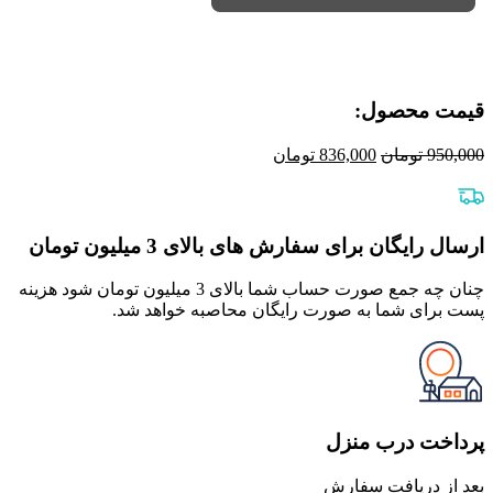
و
املاک
و
بخشنامه
های
قیمت محصول:​
ثبتی
عدد
قیمت
قیمت
950,000
تومان
836,000
تومان
اصلی
فعلی
950,000 تومان
836,000 تومان
بود.
است.
ارسال رایگان برای سفارش های بالای 3 میلیون تومان
چنان چه جمع صورت حساب شما بالای 3 میلیون تومان شود هزینه
پست برای شما به صورت رایگان محاصبه خواهد شد.
پرداخت درب منزل
بعد از دریافت سفارش