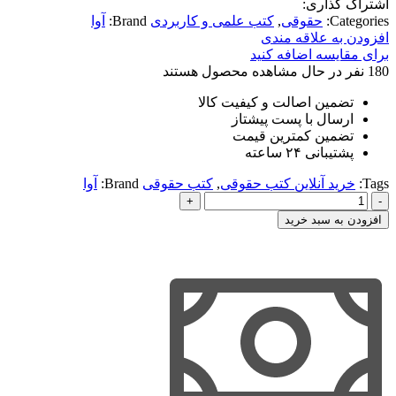
اشتراک گذاری:
Categories:
حقوقی
,
کتب علمی و کاربردی
Brand:
آوا
افزودن به علاقه مندی
برای مقایسه اضافه کنید
180
نفر در حال مشاهده محصول هستند
تضمین اصالت و کیفیت کالا
ارسال با پست پیشتاز
تضمین کمترین قیمت
پشتیبانی ۲۴ ساعته
Tags:
خرید آنلاین کتب حقوقی
,
کتب حقوقی
Brand:
آوا
محشای
قانون
افزودن به سبد خرید
ثبت
اسناد
و
املاک
و
آیین
نامه
قانون
ثبت
اسناد