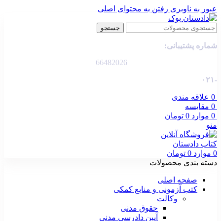
عبور به ناوبری
رفتن به محتوای اصلی
جستجو
شماره پشتیبانی:
66482026
-۰۲۱
0
علاقه مندی
0
مقایسه
0
موارد
0
تومان
منو
0
موارد
0
تومان
دسته بندی محصولات
صفحه اصلی
کتب آزمونی و منابع کمکی
وکالت
حقوق مدنی
آیین دادرسی مدنی