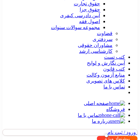
حقوق تجارت
حقوق جزا
آیین دادرسی کیفری
اصول فقه
مجموعه سوالات سنوات
قضاوت
سردفتری
مشاوران حقوقی
کارشناسی ارشد
کتب تست
آیین نگارش و لوایح
کتب قانون
منابع آزمون وکالت
کلاس های تصویری
تماس با ما
صفحه اصلی
فروشگاه
تماس با ما
درباره ما
ورود / ثبت نام
پیشنهاد ویژه