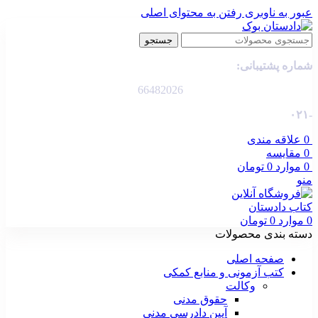
عبور به ناوبری
رفتن به محتوای اصلی
جستجو
شماره پشتیبانی:
66482026
-۰۲۱
0
علاقه مندی
0
مقایسه
0
موارد
0
تومان
منو
0
موارد
0
تومان
دسته بندی محصولات
صفحه اصلی
کتب آزمونی و منابع کمکی
وکالت
حقوق مدنی
آیین دادرسی مدنی