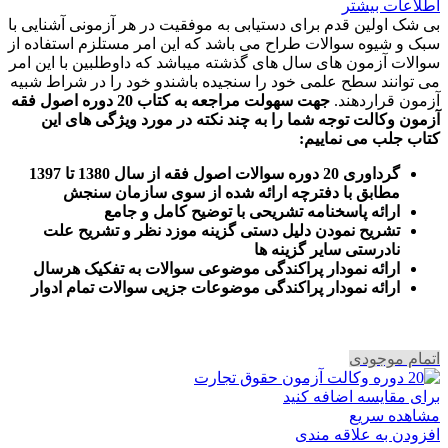
اطلاعات بیشتر
بی شک اولین قدم برای دستیابی به موفقیت در هر آزمونی آشنایی با
سبک و شیوه سوالات طراح می باشد که این امر مستلزم استفاده از
سوالات آزمون های سال های گذشته میباشد که داوطلبین با این امر
می توانند سطح علمی خود را سنجیده باشندو خود را در شراط شبیه
آزمون قراردهند.
جهت سهولت مراجعه به کتاب 20 دوره اصول فقه
آزمون وکالت
توجه شما را به چند نکته در مورد ویژگی های این
کتاب جلب می نماییم
:
گرداوری 20 دوره سوالات اصول فقه از سال 1380 تا 1397
مطابق با دفترچه ارائه شده از سوی سازمان سنجش
ارائه پاسخنامه تشریحی با توضیح کامل و جامع
تشریح نمودن دلیل دستی گزینه موزد نظر و تشریح علت
نادرستی سایر گزینه ها
ارائه نمودار پراکندگی موضوعی سوالات به تفکیک هرسال
ا
رائه نمودار پراکندگی موضوعات جزیی سوالات تمام ادوار
اتمام موجودی
برای مقایسه اضافه کنید
مشاهده سریع
افزودن به علاقه مندی