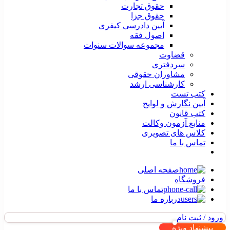
حقوق تجارت
حقوق جزا
آیین دادرسی کیفری
اصول فقه
مجموعه سوالات سنوات
قضاوت
سردفتری
مشاوران حقوقی
کارشناسی ارشد
کتب تست
آیین نگارش و لوایح
کتب قانون
منابع آزمون وکالت
کلاس های تصویری
تماس با ما
صفحه اصلی
فروشگاه
تماس با ما
درباره ما
ورود / ثبت نام
پیشنهاد ویژه