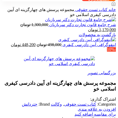
خانه
کتاب تست حقوقی
مجموعه پرسش های چهارگزینه ای آیین
دادرسی کیفری اسلامی خو
شرح جامع قانون تجارت دکتر سربازیان
1,300,000
تومان
قیمت
قیمت
1,170,000
تومان
اصلی
فعلی
بازگشت به محصولات
1,300,000 تومان
1,170,000 تومان
بود.
است.
قیمت
قیمت
اینفوگرافی آیین دادرسی کیفری
498,000
تومان
448,200
تومان
-10%
اصلی
فعلی
498,000 تومان
بود.
است.
بزرگنمایی تصویر
مجموعه پرسش های چهارگزینه ای آیین دادرسی کیفری
اسلامی خو
اشتراک گذاری:
Categories:
کتاب تست حقوقی
,
وکالت
Brand:
چتردانش
افزودن به علاقه مندی
برای مقایسه اضافه کنید