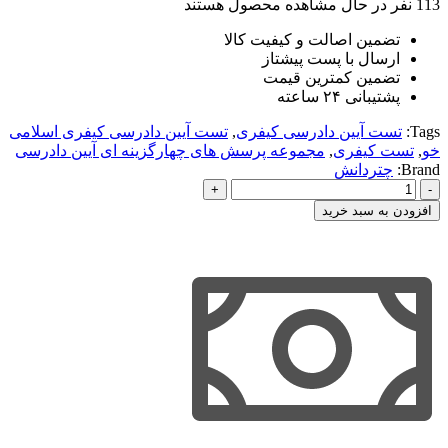
113
نفر در حال مشاهده محصول هستند
تضمین اصالت و کیفیت کالا
ارسال با پست پیشتاز
تضمین کمترین قیمت
پشتیبانی ۲۴ ساعته
Tags:
تست آیین دادرسی کیفری
,
تست آیین دادرسی کیفری اسلامی
خو
,
تست کیفری
,
مجموعه پرسش های چهارگزینه ای آیین دادرسی
Brand:
چتردانش
مجموعه
پرسش
افزودن به سبد خرید
های
چهارگزینه
ای
آیین
دادرسی
کیفری
اسلامی
خو
عدد