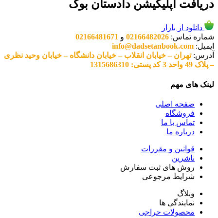
دریافت اپلیکیشن دادستان بوک
دانلود از بازار
شماره تماس:
02166482026
و
02166481671
ایمیل:
info@dadsetanbook.com
آدرس:
تهران – خیابان انقلاب – خیابان دانشگاه – خیابان وحید نظری
– پلاک 49 واحد 3 کد پستی: 1315686310
لینک های مهم
صفحه اصلی
فروشگاه
تماس با ما
درباره ما
قوانین و مقررات
ناشرین
روش های ثبت سفارش
شرایط مرجوعی
وبلاگ
نمایندگی ها
محصولات حراجی