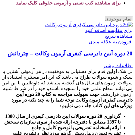
برای مشاهده کتب تستی و آزمونی حقوقی کلیک نمایید
اتمام موجودی
برای مقایسه اضافه کنید
مشاهده سریع
افزودن به علاقه مندی
20 دوره آیین دادرسی کیفری آزمون وکالت – چتردانش
اطلاعات بیشتر
بی شک اولین قدم برای دستیابی به موفقیت در هر آزمونی آشنایی با
سبک و شیوه سوالات طراح می باشد که این امر مستلزم استفاده از
سوالات آزمون های سال های گذشته میباشد که داوطلبین با این امر
می توانند سطح علمی خود را سنجیده باشندو خود را در شراط شبیه
آزمون قراردهند.
جهت سهولت مراجعه به کتاب 20 دوره آیین
دادرسی کیفری آزمون وکالت
توجه شما را به چند نکته در مورد
ویژگی های این کتاب جلب می نماییم
:
گرداوری 20 دوره سوالات ایین دادرسی کیفری از سال 1380
تا 1397 مطابق با دفترچه ارائه شده از سوی سازمان سنجش
ارائه پاسخنامه تشریحی با توضیح کامل و جامع
تشریح نمودن دلیل دستی گزینه موزد نظر و تشریح علت