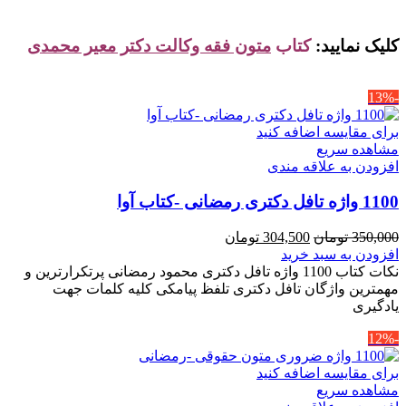
کلیک نمایید:
کتاب
متون فقه وکالت دکتر معیر محمدی
-13%
برای مقایسه اضافه کنید
مشاهده سریع
افزودن به علاقه مندی
1100 واژه تافل دکتری رمضانی -کتاب آوا
قیمت
قیمت
350,000
تومان
304,500
تومان
اصلی
فعلی
افزودن به سبد خرید
350,000 تومان
304,500 تومان
نکات کتاب 1100 واژه تافل دکتری محمود رمضانی پرتکرارترین و
بود.
است.
مهمترین واژگان تافل دکتری تلفظ پیامکی کلیه کلمات جهت
یادگیری
-12%
برای مقایسه اضافه کنید
مشاهده سریع