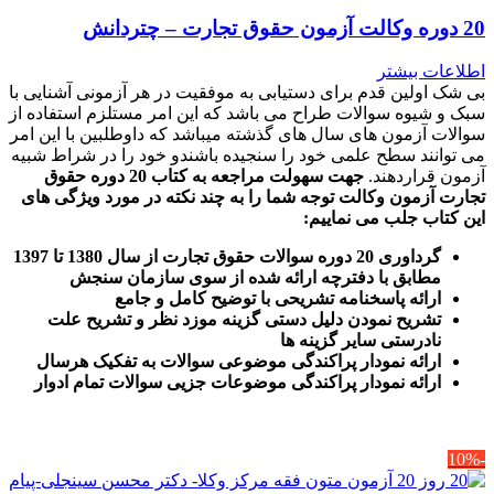
20 دوره وکالت آزمون حقوق تجارت – چتردانش
اطلاعات بیشتر
بی شک اولین قدم برای دستیابی به موفقیت در هر آزمونی آشنایی با
سبک و شیوه سوالات طراح می باشد که این امر مستلزم استفاده از
سوالات آزمون های سال های گذشته میباشد که داوطلبین با این امر
می توانند سطح علمی خود را سنجیده باشندو خود را در شراط شبیه
آزمون قراردهند.
جهت سهولت مراجعه به کتاب 20 دوره حقوق
تجارت آزمون وکالت
توجه شما را به چند نکته در مورد ویژگی های
این کتاب جلب می نماییم
:
گرداوری 20 دوره سوالات حقوق تجارت از سال 1380 تا 1397
مطابق با دفترچه ارائه شده از سوی سازمان سنجش
ارائه پاسخنامه تشریحی با توضیح کامل و جامع
تشریح نمودن دلیل دستی گزینه موزد نظر و تشریح علت
نادرستی سایر گزینه ها
ارائه نمودار پراکندگی موضوعی سوالات به تفکیک هرسال
ا
رائه نمودار پراکندگی موضوعات جزیی سوالات تمام ادوار
-10%