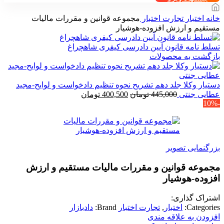
خانه
اختبار
تجارت اختبار
مجموعه قوانین و مقررات مالیات
مستقیم و ارزش افزوده-هوشیار
تسلط نامه قانون آیین دادرسی کیفری شاهچراغ
بازگشت به محصولات
دستیار وکلا جلد دهم تشریح نحوه تنظیم دادخواست و لوایح-مجید
قیمت
قیمت
عطایی جنتی
445,000
تومان
400,500
تومان
-10%
اصلی
فعلی
445,000 تومان
400,500 تومان
بود.
است.
بزرگنمایی تصویر
مجموعه قوانین و مقررات مالیات مستقیم و ارزش
افزوده-هوشیار
اشتراک گذاری:
Categories:
اختبار
,
تجارت اختبار
Brand:
دادبازار
افزودن به علاقه مندی