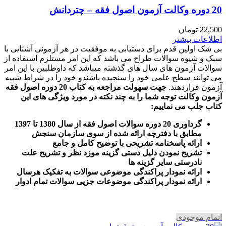
20 دوره وکالت آزمون اصول فقه – چتردانش
22,500
تومان
اطلاعات بیشتر
بی شک اولین قدم برای دستیابی به موفقیت در هر آزمونی آشنایی با
سبک و شیوه سوالات طراح می باشد که این امر مستلزم استفاده از
سوالات آزمون های سال های گذشته میباشد که داوطلبین با این امر
می توانند سطح علمی خود را سنجیده باشندو خود را در شراط شبیه
آزمون قراردهند.
جهت سهولت مراجعه به کتاب 20 دوره اصول فقه
آزمون وکالت
توجه شما را به چند نکته در مورد ویژگی های این
کتاب جلب می نماییم
:
گرداوری 20 دوره سوالات اصول فقه از سال 1380 تا 1397
مطابق با دفترچه ارائه شده از سوی سازمان سنجش
ارائه پاسخنامه تشریحی با توضیح کامل و جامع
تشریح نمودن دلیل دستی گزینه موزد نظر و تشریح علت
نادرستی سایر گزینه ها
ارائه نمودار پراکندگی موضوعی سوالات به تفکیک هرسال
ا
رائه نمودار پراکندگی موضوعات جزیی سوالات تمام ادوار
اتمام موجودی