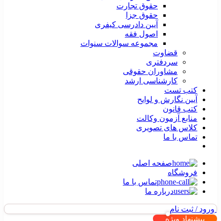
حقوق تجارت
حقوق جزا
آیین دادرسی کیفری
اصول فقه
مجموعه سوالات سنوات
قضاوت
سردفتری
مشاوران حقوقی
کارشناسی ارشد
کتب تست
آیین نگارش و لوایح
کتب قانون
منابع آزمون وکالت
کلاس های تصویری
تماس با ما
صفحه اصلی
فروشگاه
تماس با ما
درباره ما
ورود / ثبت نام
پیشنهاد ویژه