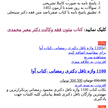
پاسخ نامه به صورت کاملا تشریحی
سوالات به روز شده تا آزمون 1402
تطبیق پاسخ نامه با کتاب صفرتاصد متن فقه دکتر سینجلی
کلیک نمایید:
کتاب
متون فقه وکالت دکتر معیر محمدی
-13%
برای مقایسه اضافه کنید
مشاهده سریع
افزودن به علاقه مندی
1100 واژه تافل دکتری رمضانی -کتاب آوا
قیمت
قیمت
350,000
تومان
304,500
تومان
اصلی
فعلی
افزودن به سبد خرید
350,000 تومان
304,500 تومان
نکات کتاب 1100 واژه تافل دکتری محمود رمضانی پرتکرارترین و
بود.
است.
مهمترین واژگان تافل دکتری تلفظ پیامکی کلیه کلمات جهت
یادگیری
-12%