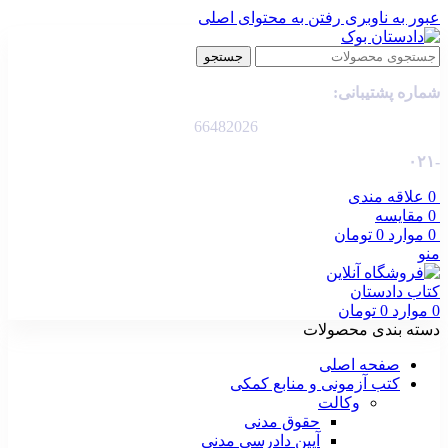
عبور به ناوبری
رفتن به محتوای اصلی
جستجو
شماره پشتیبانی:
66482026
-۰۲۱
0
علاقه مندی
0
مقایسه
0
موارد
0
تومان
منو
0
موارد
0
تومان
دسته بندی محصولات
صفحه اصلی
کتب آزمونی و منابع کمکی
وکالت
حقوق مدنی
آیین دادرسی مدنی