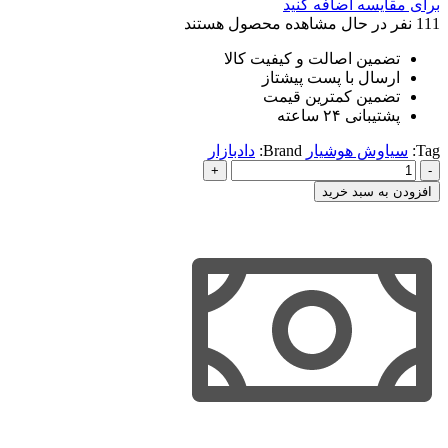
برای مقایسه اضافه کنید
111
نفر در حال مشاهده محصول هستند
تضمین اصالت و کیفیت کالا
ارسال با پست پیشتاز
تضمین کمترین قیمت
پشتیبانی ۲۴ ساعته
Tag:
سیاوش هوشیار
Brand:
دادبازار
مجموعه
قوانین
افزودن به سبد خرید
و
مقررات
مالیات
مستقیم
و
ارزش
افزوده-
هوشیار
عدد