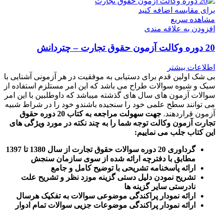
برای مقایسه اضافه کنید
مشاهده سریع
افزودن به علاقه مندی
20 دوره وکالت آزمون حقوق تجارت – چتردانش
اطلاعات بیشتر
بی شک اولین قدم برای دستیابی به موفقیت در هر آزمونی آشنایی با
سبک و شیوه سوالات طراح می باشد که این امر مستلزم استفاده از
سوالات آزمون های سال های گذشته میباشد که داوطلبین با این امر
می توانند سطح علمی خود را سنجیده باشندو خود را در شراط شبیه
آزمون قراردهند.
جهت سهولت مراجعه به کتاب 20 دوره حقوق
تجارت آزمون وکالت
توجه شما را به چند نکته در مورد ویژگی های
این کتاب جلب می نماییم
:
گرداوری 20 دوره سوالات حقوق تجارت از سال 1380 تا 1397
مطابق با دفترچه ارائه شده از سوی سازمان سنجش
ارائه پاسخنامه تشریحی با توضیح کامل و جامع
تشریح نمودن دلیل دستی گزینه موزد نظر و تشریح علت
نادرستی سایر گزینه ها
ارائه نمودار پراکندگی موضوعی سوالات به تفکیک هرسال
ا
رائه نمودار پراکندگی موضوعات جزیی سوالات تمام ادوار