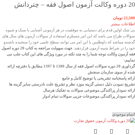
20 دوره وکالت آزمون اصول فقه – چتردانش
22,500
تومان
اطلاعات بیشتر
بی شک اولین قدم برای دستیابی به موفقیت در هر آزمونی آشنایی با سبک و شیوه
سوالات طراح می باشد که این امر مستلزم استفاده از سوالات آزمون های سال های
گذشته میباشد که داوطلبین با این امر می توانند سطح علمی خود را سنجیده باشندو
خود را در شراط شبیه آزمون قراردهند.
جهت سهولت مراجعه به کتاب 20 دوره اصول
فقه آزمون وکالت
توجه شما را به چند نکته در مورد ویژگی های این کتاب جلب می
نماییم
:
گرداوری 20 دوره سوالات اصول فقه از سال 1380 تا 1397 مطابق با دفترچه ارائه
شده از سوی سازمان سنجش
ارائه پاسخنامه تشریحی با توضیح کامل و جامع
تشریح نمودن دلیل دستی گزینه موزد نظر و تشریح علت نادرستی سایر گزینه ها
ارائه نمودار پراکندگی موضوعی سوالات به تفکیک هرسال
ا
رائه نمودار پراکندگی موضوعات جزیی سوالات تمام ادوار
اتمام موجودی