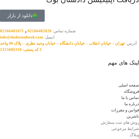
دانلود از بازار
شماره تماس:
02166482026
و
02166481671
ایمیل:
info@dadsetanbook.com
آدرس:
تهران – خیابان انقلاب – خیابان دانشگاه – خیابان وحید نظری – پلاک 49 واحد
3 کد پستی: 1315686310
لینک های مهم
صفحه اصلی
فروشگاه
تماس با ما
درباره ما
قوانین و مقررات
ناشرین
روش های ثبت سفارش
شرایط مرجوعی
وبلاگ