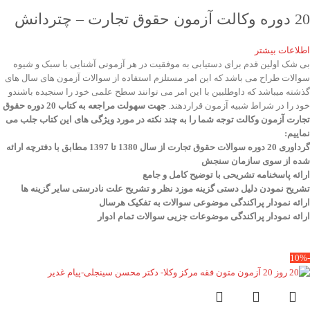
20 دوره وکالت آزمون حقوق تجارت – چتردانش
اطلاعات بیشتر
بی شک اولین قدم برای دستیابی به موفقیت در هر آزمونی آشنایی با سبک و شیوه
سوالات طراح می باشد که این امر مستلزم استفاده از سوالات آزمون های سال های
گذشته میباشد که داوطلبین با این امر می توانند سطح علمی خود را سنجیده باشندو
خود را در شراط شبیه آزمون قراردهند.
جهت سهولت مراجعه به کتاب 20 دوره حقوق
تجارت آزمون وکالت
توجه شما را به چند نکته در مورد ویژگی های این کتاب جلب می
نماییم
:
گرداوری 20 دوره سوالات حقوق تجارت از سال 1380 تا 1397 مطابق با دفترچه ارائه
شده از سوی سازمان سنجش
ارائه پاسخنامه تشریحی با توضیح کامل و جامع
تشریح نمودن دلیل دستی گزینه موزد نظر و تشریح علت نادرستی سایر گزینه ها
ارائه نمودار پراکندگی موضوعی سوالات به تفکیک هرسال
ا
رائه نمودار پراکندگی موضوعات جزیی سوالات تمام ادوار
-10%