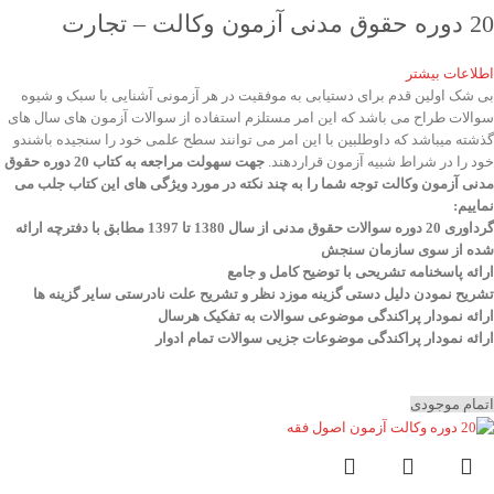
20 دوره حقوق مدنی آزمون وکالت – تجارت
اطلاعات بیشتر
بی شک اولین قدم برای دستیابی به موفقیت در هر آزمونی آشنایی با سبک و شیوه
سوالات طراح می باشد که این امر مستلزم استفاده از سوالات آزمون های سال های
گذشته میباشد که داوطلبین با این امر می توانند سطح علمی خود را سنجیده باشندو
خود را در شراط شبیه آزمون قراردهند.
جهت سهولت مراجعه به کتاب 20 دوره حقوق
مدنی آزمون وکالت
توجه شما را به چند نکته در مورد ویژگی های این کتاب جلب می
نماییم
:
گرداوری 20 دوره سوالات حقوق مدنی از سال 1380 تا 1397 مطابق با دفترچه ارائه
شده از سوی سازمان سنجش
ارائه پاسخنامه تشریحی با توضیح کامل و جامع
تشریح نمودن دلیل دستی گزینه موزد نظر و تشریح علت نادرستی سایر گزینه ها
ارائه نمودار پراکندگی موضوعی سوالات به تفکیک هرسال
ا
رائه نمودار پراکندگی موضوعات جزیی سوالات تمام ادوار
اتمام موجودی