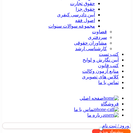
حقوق تجارت
حقوق جزا
آیین دادرسی کیفری
اصول فقه
مجموعه سوالات سنوات
قضاوت
سردفتری
مشاوران حقوقی
کارشناسی ارشد
کتب تست
آیین نگارش و لوایح
کتب قانون
منابع آزمون وکالت
کلاس های تصویری
تماس با ما
صفحه اصلی
فروشگاه
تماس با ما
درباره ما
ورود / ثبت نام
پیشنهاد ویژه