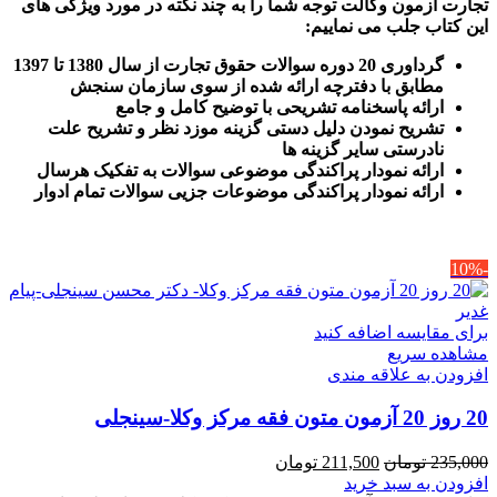
تجارت آزمون وکالت
توجه شما را به چند نکته در مورد ویژگی های
این کتاب جلب می نماییم
:
گرداوری 20 دوره سوالات حقوق تجارت از سال 1380 تا 1397
مطابق با دفترچه ارائه شده از سوی سازمان سنجش
ارائه پاسخنامه تشریحی با توضیح کامل و جامع
تشریح نمودن دلیل دستی گزینه موزد نظر و تشریح علت
نادرستی سایر گزینه ها
ارائه نمودار پراکندگی موضوعی سوالات به تفکیک هرسال
ا
رائه نمودار پراکندگی موضوعات جزیی سوالات تمام ادوار
-10%
برای مقایسه اضافه کنید
مشاهده سریع
افزودن به علاقه مندی
20 روز 20 آزمون متون فقه مرکز وکلا-سینجلی
قیمت
قیمت
235,000
تومان
211,500
تومان
اصلی
فعلی
افزودن به سبد خرید