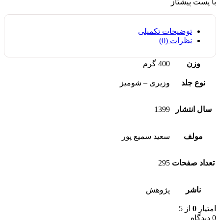
با پست پیشتاز
توضیحات تکمیلی
نظرات (0)
وزن
400 گرم
نوع جلد
وزیری – شومیز
سال انتشار
1399
مولف
سعید سمیع پور
تعداد صفحات
295
ناشر
پژوهش
امتیاز
0
از 5
0 دیدگاه