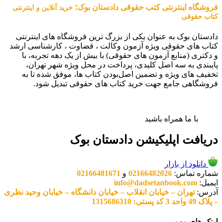
فروشگاه اینترنتی کتب حقوقی دادستان بوک؛
خرید آنلاین و اینترنتی
کتاب حقوقی
دادستان بوک به عنوان یکی از بزرگ ترین فروشگاه های اینترنتی
کتاب های حقوقی ویژه آزمون وکالت ، قضاوت ، کارشناسی ارشد
و دکتری (منابع آزمون های حقوقی) با بیش از یک دهه تجربه، با
پایبندی به سه اصل کلیدی، پرداخت در محل ویژه شهر تهران،
تخفیف های ویژه و تضمین اصل‌بودن کتاب ها، موفق شده تا به
فروشگاهی جامع جهت خرید کتاب های حقوقی تبدیل شود.
با ما همراه باشید
دریافت اپلیکیشن دادستان بوک
دانلود از بازار
شماره تماس:
02166482026
و
02166481671
ایمیل:
info@dadsetanbook.com
آدرس:
تهران – خیابان انقلاب – خیابان دانشگاه – خیابان وحید نظری
– پلاک 49 واحد 3 کد پستی: 1315686310
لینک های مهم