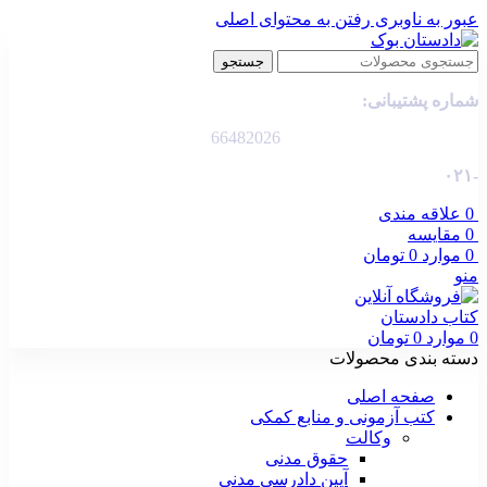
عبور به ناوبری
رفتن به محتوای اصلی
جستجو
شماره پشتیبانی:
66482026
-۰۲۱
0
علاقه مندی
0
مقایسه
0
موارد
0
تومان
منو
0
موارد
0
تومان
دسته بندی محصولات
صفحه اصلی
کتب آزمونی و منابع کمکی
وکالت
حقوق مدنی
آیین دادرسی مدنی