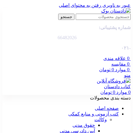
عبور به ناوبری
رفتن به محتوای اصلی
جستجو
شماره پشتیبانی:
66482026
-۰۲۱
0
علاقه مندی
0
مقایسه
0
موارد
0
تومان
منو
0
موارد
0
تومان
دسته بندی محصولات
صفحه اصلی
کتب آزمونی و منابع کمکی
وکالت
حقوق مدنی
آیین دادرسی مدنی