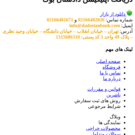
دانلود از بازار
شماره تماس:
02166482026
و
02166481671
ایمیل:
info@dadsetanbook.com
آدرس:
تهران – خیابان انقلاب – خیابان دانشگاه – خیابان وحید نظری
– پلاک 49 واحد 3 کد پستی: 1315686310
لینک های مهم
صفحه اصلی
فروشگاه
تماس با ما
درباره ما
قوانین و مقررات
ناشرین
روش های ثبت سفارش
شرایط مرجوعی
وبلاگ
نمایندگی ها
محصولات حراجی
سوالات متداول