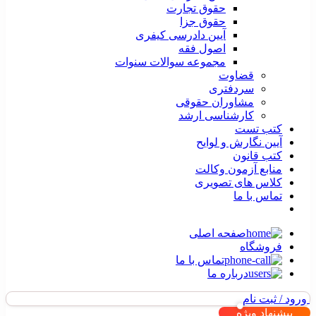
حقوق تجارت
حقوق جزا
آیین دادرسی کیفری
اصول فقه
مجموعه سوالات سنوات
قضاوت
سردفتری
مشاوران حقوقی
کارشناسی ارشد
کتب تست
آیین نگارش و لوایح
کتب قانون
منابع آزمون وکالت
کلاس های تصویری
تماس با ما
صفحه اصلی
فروشگاه
تماس با ما
درباره ما
ورود / ثبت نام
پیشنهاد ویژه