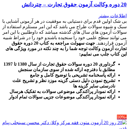
20 دوره وکالت آزمون حقوق تجارت – چتردانش
اطلاعات بیشتر
بی شک اولین قدم برای دستیابی به موفقیت در هر آزمونی آشنایی با
سبک و شیوه سوالات طراح می باشد که این امر مستلزم استفاده از
سوالات آزمون های سال های گذشته میباشد که داوطلبین با این امر
می توانند سطح علمی خود را سنجیده باشندو خود را در شراط شبیه
آزمون قراردهند.
جهت سهولت مراجعه به کتاب 20 دوره حقوق
تجارت آزمون وکالت
توجه شما را به چند نکته در مورد ویژگی های
این کتاب جلب می نماییم
:
گرداوری 20 دوره سوالات حقوق تجارت از سال 1380 تا 1397
مطابق با دفترچه ارائه شده از سوی سازمان سنجش
ارائه پاسخنامه تشریحی با توضیح کامل و جامع
تشریح نمودن دلیل دستی گزینه موزد نظر و تشریح علت
نادرستی سایر گزینه ها
ارائه نمودار پراکندگی موضوعی سوالات به تفکیک هرسال
ا
رائه نمودار پراکندگی موضوعات جزیی سوالات تمام ادوار
-10%