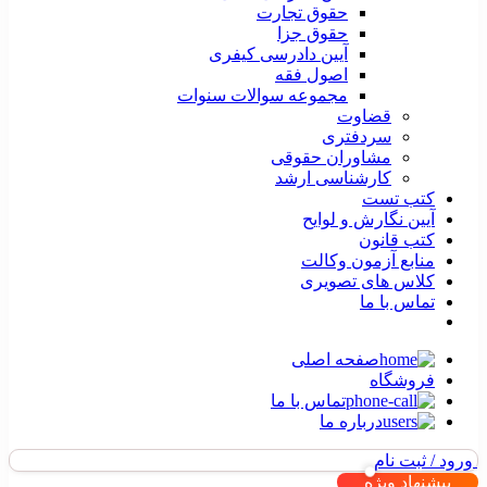
حقوق تجارت
حقوق جزا
آیین دادرسی کیفری
اصول فقه
مجموعه سوالات سنوات
قضاوت
سردفتری
مشاوران حقوقی
کارشناسی ارشد
کتب تست
آیین نگارش و لوایح
کتب قانون
منابع آزمون وکالت
کلاس های تصویری
تماس با ما
صفحه اصلی
فروشگاه
تماس با ما
درباره ما
ورود / ثبت نام
پیشنهاد ویژه