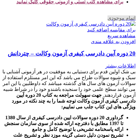
برای مشاهده کتب تستی و آزمونی حقوقی کلیک نمایید
اتمام موجودی
برای مقایسه اضافه کنید
مشاهده سریع
افزودن به علاقه مندی
20 دوره آیین دادرسی کیفری آزمون وکالت – چتردانش
اطلاعات بیشتر
بی شک اولین قدم برای دستیابی به موفقیت در هر آزمونی آشنایی با
سبک و شیوه سوالات طراح می باشد که این امر مستلزم استفاده از
سوالات آزمون های سال های گذشته میباشد که داوطلبین با این امر
می توانند سطح علمی خود را سنجیده باشندو خود را در شراط شبیه
آزمون قراردهند.
جهت سهولت مراجعه به کتاب 20 دوره آیین
دادرسی کیفری آزمون وکالت
توجه شما را به چند نکته در مورد
ویژگی های این کتاب جلب می نماییم
:
گرداوری 20 دوره سوالات ایین دادرسی کیفری از سال 1380
تا 1397 مطابق با دفترچه ارائه شده از سوی سازمان سنجش
ارائه پاسخنامه تشریحی با توضیح کامل و جامع
تشریح نمودن دلیل دستی گزینه موزد نظر و تشریح علت