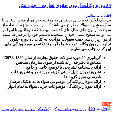
20 دوره وکالت آزمون حقوق تجارت – چتردانش
اطلاعات بیشتر
بی شک اولین قدم برای دستیابی به موفقیت در هر آزمونی آشنایی با
سبک و شیوه سوالات طراح می باشد که این امر مستلزم استفاده از
سوالات آزمون های سال های گذشته میباشد که داوطلبین با این امر
می توانند سطح علمی خود را سنجیده باشندو خود را در شراط شبیه
آزمون قراردهند.
جهت سهولت مراجعه به کتاب 20 دوره حقوق
تجارت آزمون وکالت
توجه شما را به چند نکته در مورد ویژگی های
این کتاب جلب می نماییم
:
گرداوری 20 دوره سوالات حقوق تجارت از سال 1380 تا 1397
مطابق با دفترچه ارائه شده از سوی سازمان سنجش
ارائه پاسخنامه تشریحی با توضیح کامل و جامع
تشریح نمودن دلیل دستی گزینه موزد نظر و تشریح علت
نادرستی سایر گزینه ها
ارائه نمودار پراکندگی موضوعی سوالات به تفکیک هرسال
ا
رائه نمودار پراکندگی موضوعات جزیی سوالات تمام ادوار
-10%