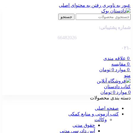
عبور به ناوبری
رفتن به محتوای اصلی
جستجو
شماره پشتیبانی:
66482026
-۰۲۱
0
علاقه مندی
0
مقایسه
0
موارد
0
تومان
منو
0
موارد
0
تومان
دسته بندی محصولات
صفحه اصلی
کتب آزمونی و منابع کمکی
وکالت
حقوق مدنی
آیین دادرسی مدنی