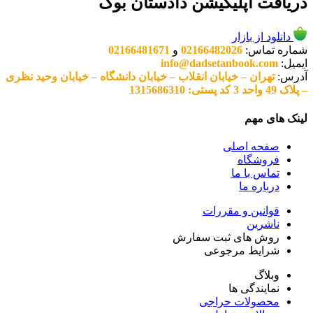
دریافت اپلیکیشن دادستان بوک
دانلود از بازار
شماره تماس:
02166482026
و
02166481671
ایمیل:
info@dadsetanbook.com
آدرس:
تهران – خیابان انقلاب – خیابان دانشگاه – خیابان وحید نظری
– پلاک 49 واحد 3 کد پستی: 1315686310
لینک های مهم
صفحه اصلی
فروشگاه
تماس با ما
درباره ما
قوانین و مقررات
ناشرین
روش های ثبت سفارش
شرایط مرجوعی
وبلاگ
نمایندگی ها
محصولات حراجی