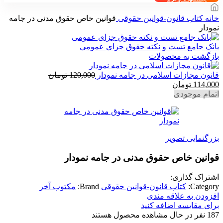
خانه
کتاب قانون-قوانین حقوقی
قوانین خاص حقوق مدنی در جامه
نمودار
بانک جامع تست و نکته حقوق جزای عمومی
بازگشت به محصولات
قانون مجازات اسلامی در جامه نمودار
120,000
تومان
قیمت
قیمت
114,000
تومان
اصلی
فعلی
اتمام موجودی
120,000 تومان
114,000 تومان
بود.
است.
بزرگنمایی تصویر
قوانین خاص حقوق مدنی در جامه نمودار
اشتراک گذاری:
Category:
کتاب قانون-قوانین حقوقی
Brand:
مکتوب آخر
افزودن به علاقه مندی
برای مقایسه اضافه کنید
187
نفر در حال مشاهده محصول هستند