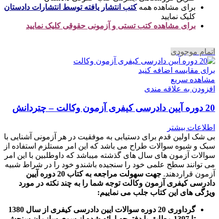
برای مشاهده همه
کتب انتشار یافته توسط انتشارات دادستان
کلیک نمایید
برای مشاهده کتب تستی و آزمونی حقوقی کلیک نمایید
اتمام موجودی
برای مقایسه اضافه کنید
مشاهده سریع
افزودن به علاقه مندی
20 دوره آیین دادرسی کیفری آزمون وکالت – چتردانش
اطلاعات بیشتر
بی شک اولین قدم برای دستیابی به موفقیت در هر آزمونی آشنایی با
سبک و شیوه سوالات طراح می باشد که این امر مستلزم استفاده از
سوالات آزمون های سال های گذشته میباشد که داوطلبین با این امر
می توانند سطح علمی خود را سنجیده باشندو خود را در شراط شبیه
آزمون قراردهند.
جهت سهولت مراجعه به کتاب 20 دوره آیین
دادرسی کیفری آزمون وکالت
توجه شما را به چند نکته در مورد
ویژگی های این کتاب جلب می نماییم
:
گرداوری 20 دوره سوالات ایین دادرسی کیفری از سال 1380
تا 1397 مطابق با دفترچه ارائه شده از سوی سازمان سنجش