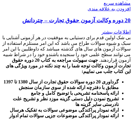
مشاهده سریع
افزودن به علاقه مندی
20 دوره وکالت آزمون حقوق تجارت – چتردانش
اطلاعات بیشتر
بی شک اولین قدم برای دستیابی به موفقیت در هر آزمونی آشنایی با
سبک و شیوه سوالات طراح می باشد که این امر مستلزم استفاده از
سوالات آزمون های سال های گذشته میباشد که داوطلبین با این امر
می توانند سطح علمی خود را سنجیده باشندو خود را در شراط شبیه
آزمون قراردهند.
جهت سهولت مراجعه به کتاب 20 دوره حقوق
تجارت آزمون وکالت
توجه شما را به چند نکته در مورد ویژگی های
این کتاب جلب می نماییم
:
گرداوری 20 دوره سوالات حقوق تجارت از سال 1380 تا 1397
مطابق با دفترچه ارائه شده از سوی سازمان سنجش
ارائه پاسخنامه تشریحی با توضیح کامل و جامع
تشریح نمودن دلیل دستی گزینه موزد نظر و تشریح علت
نادرستی سایر گزینه ها
ارائه نمودار پراکندگی موضوعی سوالات به تفکیک هرسال
ا
رائه نمودار پراکندگی موضوعات جزیی سوالات تمام ادوار