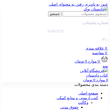
عبور به ناوبری
رفتن به محتوای اصلی
جستجو
شماره پشتیبانی:
66482026
-۰۲۱
0
علاقه مندی
0
مقایسه
0
موارد
0
تومان
منو
0
موارد
0
تومان
دسته بندی محصولات
صفحه اصلی
کتب آزمونی و منابع کمکی
وکالت
حقوق مدنی