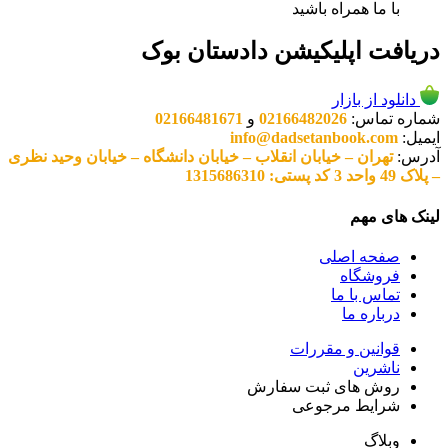
با ما همراه باشید
دریافت اپلیکیشن دادستان بوک
دانلود از بازار
شماره تماس:
02166482026
و
02166481671
ایمیل:
info@dadsetanbook.com
آدرس:
تهران – خیابان انقلاب – خیابان دانشگاه – خیابان وحید نظری
– پلاک 49 واحد 3 کد پستی: 1315686310
لینک های مهم
صفحه اصلی
فروشگاه
تماس با ما
درباره ما
قوانین و مقررات
ناشرین
روش های ثبت سفارش
شرایط مرجوعی
وبلاگ