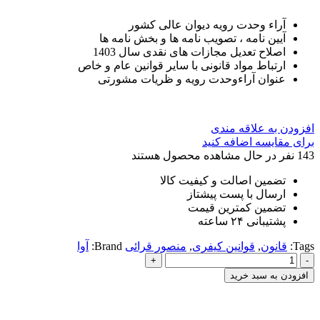
آراء وحدت رویه دیوان عالی کشور
آیین نامه ، تصویب نامه ها و بخش نامه ها
اصلاح تعدیل مجازات های نقدی سال 1403
ارتباط مواد قانونی با سایر قوانین عام و خاص
عنوان آراءوحدت رویه و ظریات مشورتی
افزودن به علاقه مندی
برای مقایسه اضافه کنید
143
نفر در حال مشاهده محصول هستند
تضمین اصالت و کیفیت کالا
ارسال با پست پیشتاز
تضمین کمترین قیمت
پشتیبانی ۲۴ ساعته
Tags:
قانون
,
قوانین کیفری
,
منصور قرائی
Brand:
آوا
قوانین
تنقیح
افزودن به سبد خرید
شده
کیفری
آوا(کاربردی)