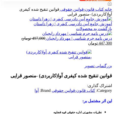
خانه
کتاب قانون-قوانین حقوقی
قوانین تنقیح شده کیفری
آوا(کاربردی) -منصور قرایی
آموزش جامع آیین دادرسی کیفری | زهرا داستان
بازگشت به محصولات
درس نامه جرم شناسی | مهرداد رایجیان
497,000
تومان
قیمت
قیمت
447,300
تومان
اصلی
فعلی
497,000 تومان
447,300 تومان
بود.
است.
بزرگنمایی تصویر
قوانین تنقیح شده کیفری آوا(کاربردی) -منصور قرایی
اشتراک گذاری:
Category:
کتاب قانون-قوانین حقوقی
Brand:
آوا
این اثر مشتمل بر:
نظریات مشورتی اداره حقوقی قوه قضاییه