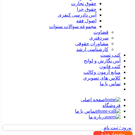
حقوق تجارت
حقوق جزا
آیین دادرسی کیفری
اصول فقه
مجموعه سوالات سنوات
قضاوت
سردفتری
مشاوران حقوقی
کارشناسی ارشد
کتب تست
آیین نگارش و لوایح
کتب قانون
منابع آزمون وکالت
کلاس های تصویری
تماس با ما
صفحه اصلی
فروشگاه
تماس با ما
درباره ما
ورود / ثبت نام
پیشنهاد ویژه