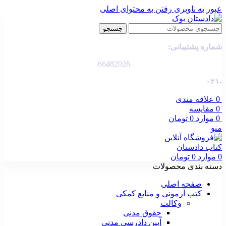
عبور به ناوبری
رفتن به محتوای اصلی
جستجو
شماره پشتیبانی:
66482026
-۰۲۱
0
علاقه مندی
0
مقایسه
0
موارد
0
تومان
منو
0
موارد
0
تومان
دسته بندی محصولات
صفحه اصلی
کتب آزمونی و منابع کمکی
وکالت
حقوق مدنی
آیین دادرسی مدنی