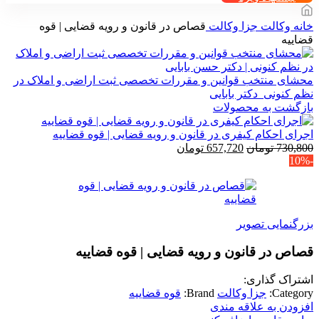
خانه
وکالت
جزا وکالت
قصاص در قانون و رویه قضایی | قوه
قضاییه
محشای منتخب قوانین و مقررات تخصصی ثبت اراضی و املاک در
نظم کنونی_دکتر بابایی
بازگشت به محصولات
اجرای احکام کیفری در قانون و رویه قضایی | قوه قضاییه
قیمت
قیمت
730,800
تومان
657,720
تومان
-10%
اصلی
فعلی
730,800 تومان
657,720 تومان
بود.
است.
بزرگنمایی تصویر
قصاص در قانون و رویه قضایی | قوه قضاییه
اشتراک گذاری:
Category:
جزا وکالت
Brand:
قوه قضاییه
افزودن به علاقه مندی