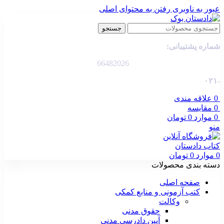
عبور به ناوبری
رفتن به محتوای اصلی
جستجو
شماره پشتیبانی:
66482026
-۰۲۱
0
علاقه مندی
0
مقایسه
0
موارد
0
تومان
منو
0
موارد
0
تومان
دسته بندی محصولات
صفحه اصلی
کتب آزمونی و منابع کمکی
وکالت
حقوق مدنی
آیین دادرسی مدنی