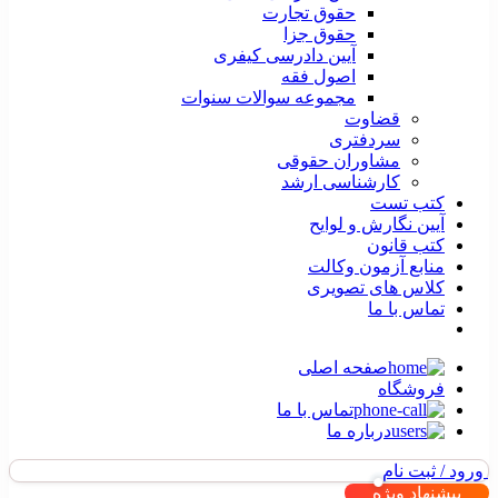
حقوق تجارت
حقوق جزا
آیین دادرسی کیفری
اصول فقه
مجموعه سوالات سنوات
قضاوت
سردفتری
مشاوران حقوقی
کارشناسی ارشد
کتب تست
آیین نگارش و لوایح
کتب قانون
منابع آزمون وکالت
کلاس های تصویری
تماس با ما
صفحه اصلی
فروشگاه
تماس با ما
درباره ما
ورود / ثبت نام
پیشنهاد ویژه