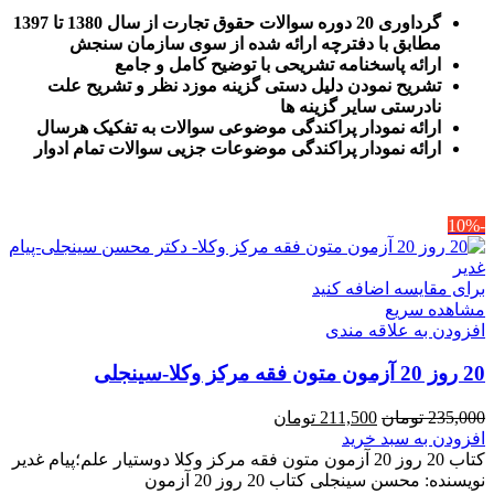
گرداوری 20 دوره سوالات حقوق تجارت از سال 1380 تا 1397
مطابق با دفترچه ارائه شده از سوی سازمان سنجش
ارائه پاسخنامه تشریحی با توضیح کامل و جامع
تشریح نمودن دلیل دستی گزینه موزد نظر و تشریح علت
نادرستی سایر گزینه ها
ارائه نمودار پراکندگی موضوعی سوالات به تفکیک هرسال
ا
رائه نمودار پراکندگی موضوعات جزیی سوالات تمام ادوار
-10%
برای مقایسه اضافه کنید
مشاهده سریع
افزودن به علاقه مندی
20 روز 20 آزمون متون فقه مرکز وکلا-سینجلی
قیمت
قیمت
235,000
تومان
211,500
تومان
اصلی
فعلی
افزودن به سبد خرید
235,000 تومان
211,500 تومان
کتاب 20 روز 20 آزمون متون فقه مرکز وکلا دوستیار علم؛پیام غدیر
بود.
است.
نویسنده: محسن سینجلی کتاب 20 روز 20 آزمون