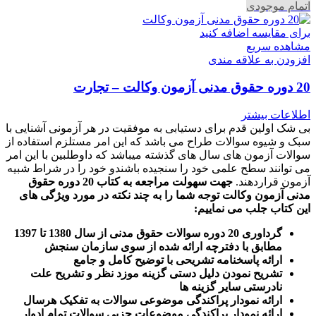
اتمام موجودی
برای مقایسه اضافه کنید
مشاهده سریع
افزودن به علاقه مندی
20 دوره حقوق مدنی آزمون وکالت – تجارت
اطلاعات بیشتر
بی شک اولین قدم برای دستیابی به موفقیت در هر آزمونی آشنایی با
سبک و شیوه سوالات طراح می باشد که این امر مستلزم استفاده از
سوالات آزمون های سال های گذشته میباشد که داوطلبین با این امر
می توانند سطح علمی خود را سنجیده باشندو خود را در شراط شبیه
آزمون قراردهند.
جهت سهولت مراجعه به کتاب 20 دوره حقوق
مدنی آزمون وکالت
توجه شما را به چند نکته در مورد ویژگی های
این کتاب جلب می نماییم
:
گرداوری 20 دوره سوالات حقوق مدنی از سال 1380 تا 1397
مطابق با دفترچه ارائه شده از سوی سازمان سنجش
ارائه پاسخنامه تشریحی با توضیح کامل و جامع
تشریح نمودن دلیل دستی گزینه موزد نظر و تشریح علت
نادرستی سایر گزینه ها
ارائه نمودار پراکندگی موضوعی سوالات به تفکیک هرسال
ا
رائه نمودار پراکندگی موضوعات جزیی سوالات تمام ادوار