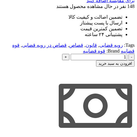
برای مقایسه اضافه کنید
148
نفر در حال مشاهده محصول هستند
تضمین اصالت و کیفیت کالا
ارسال با پست پیشتاز
تضمین کمترین قیمت
پشتیبانی ۲۴ ساعته
Tags:
رویه قضایی
,
قانون
,
قصاص
,
قصاص در رویه قضایی
,
قوه
قضاییه
Brand:
قوه قضاییه
قصاص
در
افزودن به سبد خرید
قانون
و
رویه
قضایی
|
قوه
قضاییه
عدد