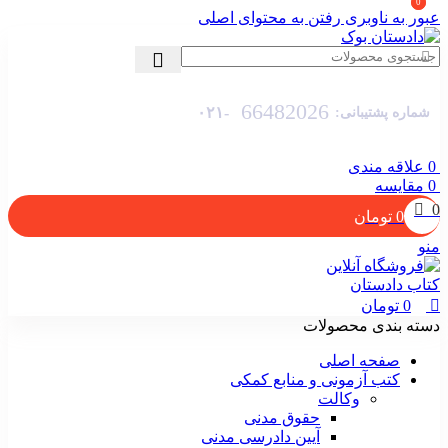
0
0
عبور به ناوبری
رفتن به محتوای اصلی
66482026
-۰۲۱
شماره پشتیبانی:
0
علاقه مندی
0
مقایسه
0
0
تومان
منو
0
تومان
دسته بندی محصولات
صفحه اصلی
کتب آزمونی و منابع کمکی
وکالت
حقوق مدنی
آیین دادرسی مدنی