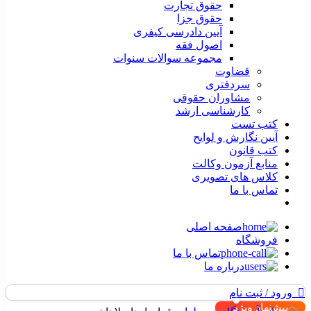
حقوق تجارت
حقوق جزا
آیین دادرسی کیفری
اصول فقه
مجموعه سوالات سنوات
قضاوت
سردفتری
مشاوران حقوقی
کارشناسی ارشد
کتب تست
آیین نگارش و لوایح
کتب قانون
منابع آزمون وکالت
کلاس های تصویری
تماس با ما
صفحه اصلی
فروشگاه
تماس با ما
درباره ما
ورود / ثبت نام
پیشنهاد ویژه