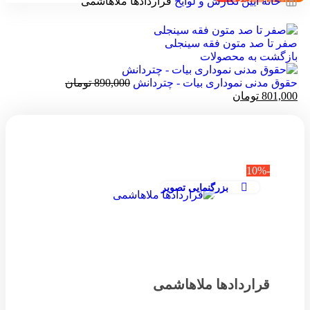
خانه
آیین نگارش و لوایح
قراردادها ملاهاشمی
صفر تا صد متون فقه سینجلی
بازگشت به محصولات
حقوق مدنی نموداری بیات - چتردانش
890,000
تومان
801,000
تومان
-10%
بزرگنمایی تصویر
قراردادها ملاهاشمی