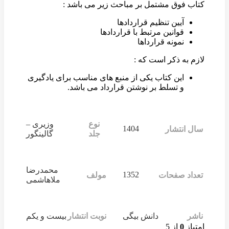
کتاب فوق مشتمل بر مباحث زیر می باشد :
آیین تنظیم قراردادها
قوانین مرتبط با قراردادها
نمونه قرارداها
لازم به ذکر است که :
این کتاب یکی از منبع های مناسب برای یادگیری
و تسلط بر نوشتن قرارداد می باشد.
نوع
وزیری –
1404
سال انتشار
جلد
گالینگور
محمدرضا
1352
تعداد صفحات
مولف
ملاهاشمی
ناشر
دانش بیگی
نوبت انتشار
بیست و یکم
امتیاز
0
از 5