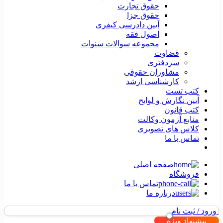
حقوق تجارت
حقوق جزا
آیین دادرسی کیفری
اصول فقه
مجموعه سوالات سنوات
قضاوت
سردفتری
مشاوران حقوقی
کارشناسی ارشد
کتب تست
آیین نگارش و لوایح
کتب قانون
منابع آزمون وکالت
کلاس های تصویری
تماس با ما
صفحه اصلی
فروشگاه
تماس با ما
درباره ما
ورود / ثبت نام
پیشنهاد ویژه