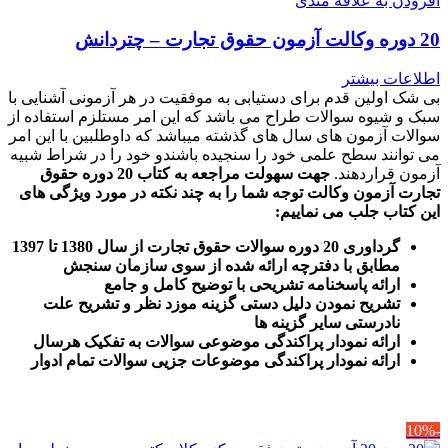
افزودن به علاقه مندی
20 دوره وکالت آزمون حقوق تجارت – چتردانش
اطلاعات بیشتر
بی شک اولین قدم برای دستیابی به موفقیت در هر آزمونی آشنایی با
سبک و شیوه سوالات طراح می باشد که این امر مستلزم استفاده از
سوالات آزمون های سال های گذشته میباشد که داوطلبین با این امر
می توانند سطح علمی خود را سنجیده باشندو خود را در شراط شبیه
آزمون قراردهند.
جهت سهولت مراجعه به کتاب 20 دوره حقوق
تجارت آزمون وکالت
توجه شما را به چند نکته در مورد ویژگی های
این کتاب جلب می نماییم
:
گرداوری 20 دوره سوالات حقوق تجارت از سال 1380 تا 1397
مطابق با دفترچه ارائه شده از سوی سازمان سنجش
ارائه پاسخنامه تشریحی با توضیح کامل و جامع
تشریح نمودن دلیل دستی گزینه موزد نظر و تشریح علت
نادرستی سایر گزینه ها
ارائه نمودار پراکندگی موضوعی سوالات به تفکیک هرسال
ا
رائه نمودار پراکندگی موضوعات جزیی سوالات تمام ادوار
-10%