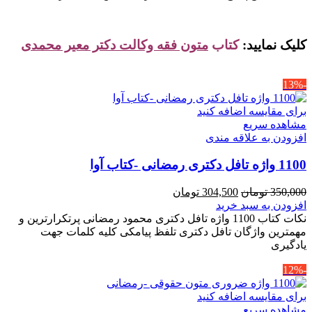
کلیک نمایید:
کتاب
متون فقه وکالت دکتر معیر محمدی
-13%
برای مقایسه اضافه کنید
مشاهده سریع
افزودن به علاقه مندی
1100 واژه تافل دکتری رمضانی -کتاب آوا
قیمت
قیمت
350,000
تومان
304,500
تومان
اصلی
فعلی
افزودن به سبد خرید
350,000 تومان
304,500 تومان
نکات کتاب 1100 واژه تافل دکتری محمود رمضانی پرتکرارترین و
بود.
است.
مهمترین واژگان تافل دکتری تلفظ پیامکی کلیه کلمات جهت
یادگیری
-12%
برای مقایسه اضافه کنید
مشاهده سریع