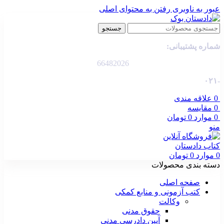
عبور به ناوبری
رفتن به محتوای اصلی
جستجو
شماره پشتیبانی:
66482026
-۰۲۱
0
علاقه مندی
0
مقایسه
0
موارد
0
تومان
منو
0
موارد
0
تومان
دسته بندی محصولات
صفحه اصلی
کتب آزمونی و منابع کمکی
وکالت
حقوق مدنی
آیین دادرسی مدنی