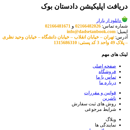
دریافت اپلیکیشن دادستان بوک
دانلود از بازار
شماره تماس:
02166482026
و
02166481671
ایمیل:
info@dadsetanbook.com
آدرس:
تهران – خیابان انقلاب – خیابان دانشگاه – خیابان وحید نظری
– پلاک 49 واحد 3 کد پستی: 1315686310
لینک های مهم
صفحه اصلی
فروشگاه
تماس با ما
درباره ما
قوانین و مقررات
ناشرین
روش های ثبت سفارش
شرایط مرجوعی
وبلاگ
نمایندگی ها