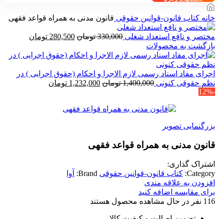
خانه
کتاب قانون-قوانین حقوقی
قانون مدنی به همراه قواعد فقهی
قیمت
قیمت
مختصر و نافع استعداد شغلی
330,000
تومان
280,500
تومان
اصلی
فعلی
بازگشت به محصولات
330,000 تومان
500
بود.
است.
اجرای مفاد اسناد رسمی لازم الاجرا و احکام (حقوق اجرایی ) در
قیمت
قیمت
نظم حقوقی کنونی
1,400,000
تومان
1,232,000
تومان
-12%
اصلی
فعلی
1,400,000 تومان
1,232,000 توم
بود.
است.
بزرگنمایی تصویر
قانون مدنی به همراه قواعد فقهی
اشتراک گذاری:
Category:
کتاب قانون-قوانین حقوقی
Brand:
آوا
افزودن به علاقه مندی
برای مقایسه اضافه کنید
116
نفر در حال مشاهده محصول هستند
تضمین اصالت و کیفیت کالا