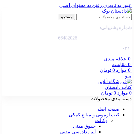
عبور به ناوبری
رفتن به محتوای اصلی
جستجو
شماره پشتیبانی:
66482026
-۰۲۱
0
علاقه مندی
0
مقایسه
0
موارد
0
تومان
منو
0
موارد
0
تومان
دسته بندی محصولات
صفحه اصلی
کتب آزمونی و منابع کمکی
وکالت
حقوق مدنی
آیین دادرسی مدنی