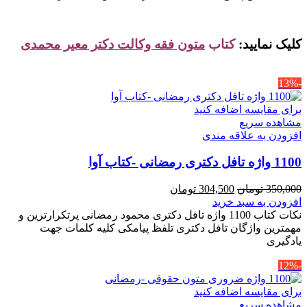
کلیک نمایید:
کتاب
متون فقه وکالت دکتر معیر محمدی
-13%
برای مقایسه اضافه کنید
مشاهده سریع
افزودن به علاقه مندی
1100 واژه تافل دکتری رمضانی -کتاب آوا
قیمت
قیمت
350,000
تومان
304,500
تومان
اصلی
فعلی
افزودن به سبد خرید
350,000 تومان
304,500 تومان
نکات کتاب 1100 واژه تافل دکتری محمود رمضانی پرتکرارترین و
بود.
است.
مهمترین واژگان تافل دکتری تلفظ پیامکی کلیه کلمات جهت
یادگیری
-12%
برای مقایسه اضافه کنید
مشاهده سریع