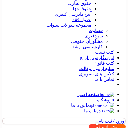
حقوق تجارت
حقوق جزا
آیین دادرسی کیفری
اصول فقه
مجموعه سوالات سنوات
قضاوت
سردفتری
مشاوران حقوقی
کارشناسی ارشد
کتب تست
آیین نگارش و لوایح
کتب قانون
منابع آزمون وکالت
کلاس های تصویری
تماس با ما
صفحه اصلی
فروشگاه
تماس با ما
درباره ما
ورود / ثبت نام
پیشنهاد ویژه