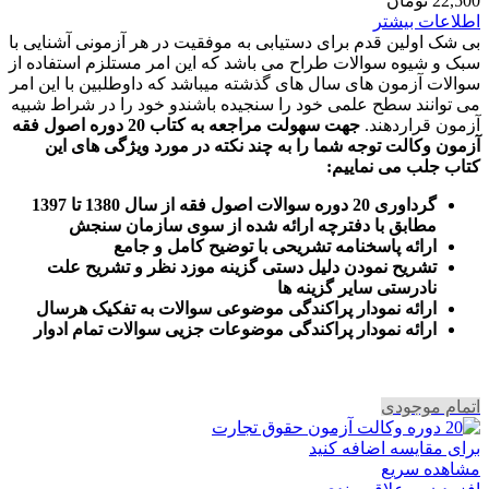
22,500
تومان
اطلاعات بیشتر
بی شک اولین قدم برای دستیابی به موفقیت در هر آزمونی آشنایی با
سبک و شیوه سوالات طراح می باشد که این امر مستلزم استفاده از
سوالات آزمون های سال های گذشته میباشد که داوطلبین با این امر
می توانند سطح علمی خود را سنجیده باشندو خود را در شراط شبیه
آزمون قراردهند.
جهت سهولت مراجعه به کتاب 20 دوره اصول فقه
آزمون وکالت
توجه شما را به چند نکته در مورد ویژگی های این
کتاب جلب می نماییم
:
گرداوری 20 دوره سوالات اصول فقه از سال 1380 تا 1397
مطابق با دفترچه ارائه شده از سوی سازمان سنجش
ارائه پاسخنامه تشریحی با توضیح کامل و جامع
تشریح نمودن دلیل دستی گزینه موزد نظر و تشریح علت
نادرستی سایر گزینه ها
ارائه نمودار پراکندگی موضوعی سوالات به تفکیک هرسال
ا
رائه نمودار پراکندگی موضوعات جزیی سوالات تمام ادوار
اتمام موجودی
برای مقایسه اضافه کنید
مشاهده سریع