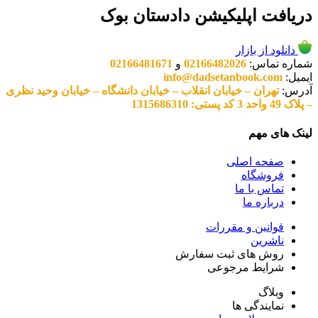
دریافت اپلیکیشن دادستان بوک
دانلود از بازار
شماره تماس:
02166482026
و
02166481671
ایمیل:
info@dadsetanbook.com
آدرس:
تهران – خیابان انقلاب – خیابان دانشگاه – خیابان وحید نظری
– پلاک 49 واحد 3 کد پستی: 1315686310
لینک های مهم
صفحه اصلی
فروشگاه
تماس با ما
درباره ما
قوانین و مقررات
ناشرین
روش های ثبت سفارش
شرایط مرجوعی
وبلاگ
نمایندگی ها