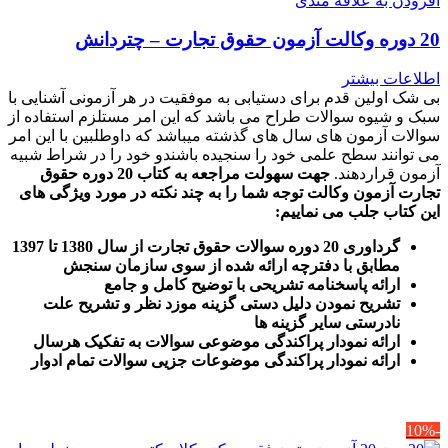
افزودن به علاقه مندی
20 دوره وکالت آزمون حقوق تجارت – چتردانش
اطلاعات بیشتر
بی شک اولین قدم برای دستیابی به موفقیت در هر آزمونی آشنایی با
سبک و شیوه سوالات طراح می باشد که این امر مستلزم استفاده از
سوالات آزمون های سال های گذشته میباشد که داوطلبین با این امر
می توانند سطح علمی خود را سنجیده باشندو خود را در شراط شبیه
آزمون قراردهند.
جهت سهولت مراجعه به کتاب 20 دوره حقوق
تجارت آزمون وکالت
توجه شما را به چند نکته در مورد ویژگی های
این کتاب جلب می نماییم
:
گرداوری 20 دوره سوالات حقوق تجارت از سال 1380 تا 1397
مطابق با دفترچه ارائه شده از سوی سازمان سنجش
ارائه پاسخنامه تشریحی با توضیح کامل و جامع
تشریح نمودن دلیل دستی گزینه موزد نظر و تشریح علت
نادرستی سایر گزینه ها
ارائه نمودار پراکندگی موضوعی سوالات به تفکیک هرسال
ا
رائه نمودار پراکندگی موضوعات جزیی سوالات تمام ادوار
-10%