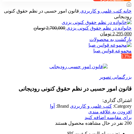
خانه
کتب علمی و کاربردی
قانون امور حسبی در نظم حقوق کنونی
رودیجانی
خانواده در نظم حقوق کنونی یزدی
2,700,000
تومان
قیمت
قیمت
2,295,000
تومان
اصلی
فعلی
بازگشت به محصولات
2,700,000 تومان
2,295,000 تومان
بود.
است.
مجموعه قوانین صبا
-13%
بزرگنمایی تصویر
قانون امور حسبی در نظم حقوق کنونی رودیجانی
اشتراک گذاری:
Category:
کتب علمی و کاربردی
Brand:
آوا
افزودن به علاقه مندی
برای مقایسه اضافه کنید
200
نفر در حال مشاهده محصول هستند
تضمین اصالت و کیفیت کالا