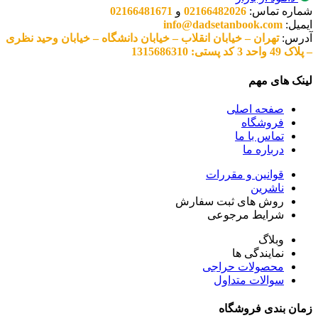
شماره تماس:
02166482026
و
02166481671
ایمیل:
info@dadsetanbook.com
آدرس:
تهران – خیابان انقلاب – خیابان دانشگاه – خیابان وحید نظری
– پلاک 49 واحد 3 کد پستی: 1315686310
لینک های مهم
صفحه اصلی
فروشگاه
تماس با ما
درباره ما
قوانین و مقررات
ناشرین
روش های ثبت سفارش
شرایط مرجوعی
وبلاگ
نمایندگی ها
محصولات حراجی
سوالات متداول
زمان بندی فروشگاه