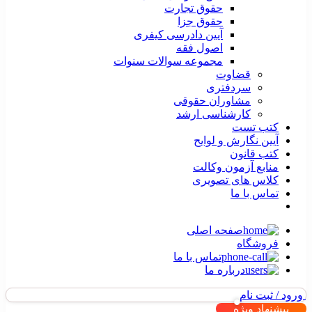
حقوق تجارت
حقوق جزا
آیین دادرسی کیفری
اصول فقه
مجموعه سوالات سنوات
قضاوت
سردفتری
مشاوران حقوقی
کارشناسی ارشد
کتب تست
آیین نگارش و لوایح
کتب قانون
منابع آزمون وکالت
کلاس های تصویری
تماس با ما
صفحه اصلی
فروشگاه
تماس با ما
درباره ما
ورود / ثبت نام
پیشنهاد ویژه