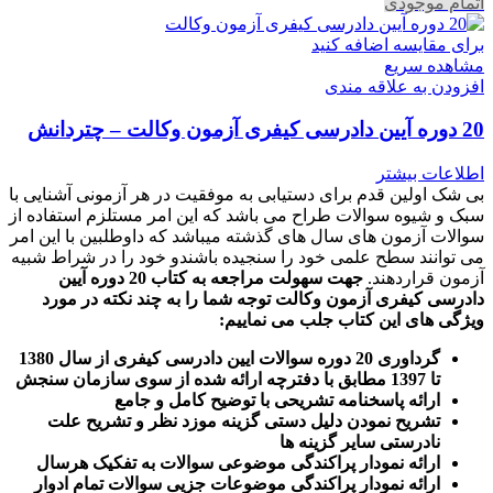
اتمام موجودی
برای مقایسه اضافه کنید
مشاهده سریع
افزودن به علاقه مندی
20 دوره آیین دادرسی کیفری آزمون وکالت – چتردانش
اطلاعات بیشتر
بی شک اولین قدم برای دستیابی به موفقیت در هر آزمونی آشنایی با
سبک و شیوه سوالات طراح می باشد که این امر مستلزم استفاده از
سوالات آزمون های سال های گذشته میباشد که داوطلبین با این امر
می توانند سطح علمی خود را سنجیده باشندو خود را در شراط شبیه
آزمون قراردهند.
جهت سهولت مراجعه به کتاب 20 دوره آیین
دادرسی کیفری آزمون وکالت
توجه شما را به چند نکته در مورد
ویژگی های این کتاب جلب می نماییم
:
گرداوری 20 دوره سوالات ایین دادرسی کیفری از سال 1380
تا 1397 مطابق با دفترچه ارائه شده از سوی سازمان سنجش
ارائه پاسخنامه تشریحی با توضیح کامل و جامع
تشریح نمودن دلیل دستی گزینه موزد نظر و تشریح علت
نادرستی سایر گزینه ها
ارائه نمودار پراکندگی موضوعی سوالات به تفکیک هرسال
ا
رائه نمودار پراکندگی موضوعات جزیی سوالات تمام ادوار