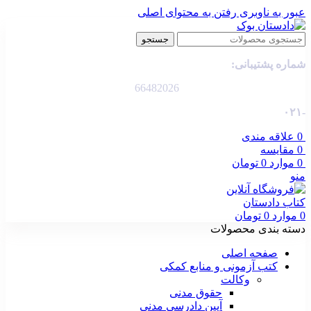
عبور به ناوبری
رفتن به محتوای اصلی
جستجو
شماره پشتیبانی:
66482026
-۰۲۱
0
علاقه مندی
0
مقایسه
0
موارد
0
تومان
منو
0
موارد
0
تومان
دسته بندی محصولات
صفحه اصلی
کتب آزمونی و منابع کمکی
وکالت
حقوق مدنی
آیین دادرسی مدنی