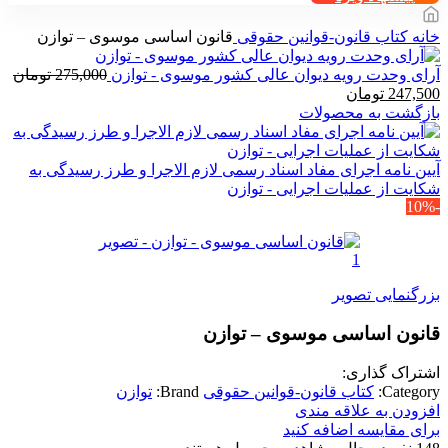
خانه
کتاب قانون-قوانین حقوقی
قانون اساسی موسوی – توازن
آرای وحدت رویه دیوان عالی کشور موسوی - توازن
275,000
تومان
قیمت
قیمت
247,500
تومان
اصلی
فعلی
بازگشت به محصولات
275,000 تومان
247,500 تومان
بود.
است.
آیین نامه اجرای مفاد اسناد رسمی لازم الاجرا و طرز رسیدگی به
شکایت از عملیات اجرایی - توازن
-10%
بزرگنمایی تصویر
قانون اساسی موسوی – توازن
اشتراک گذاری:
Category:
کتاب قانون-قوانین حقوقی
Brand:
توازن
افزودن به علاقه مندی
برای مقایسه اضافه کنید