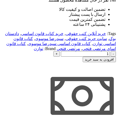
148
نفر در حال مشاهده محصول هستند
تضمین اصالت و کیفیت کالا
ارسال با پست پیشتاز
تضمین کمترین قیمت
پشتیبانی ۲۴ ساعته
Tags:
خرید آنلاین کتب حقوقی
,
خرید کتاب قانون اساسی
,
دادستان
بوک
,
سایت حرید کتب حقوقی
,
سیدرضا موسوی
,
کتاب قانون
اساسی توازن
,
کتاب قانون اساسی سیدرضا موسوی
,
کتاب قانون
اسای مرتضی فتحی
,
مرتضی فتحی
Brand:
توازن
قانون
اساسی
افزودن به سبد خرید
موسوی
-
توازن
عدد