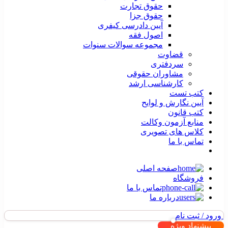
حقوق تجارت
حقوق جزا
آیین دادرسی کیفری
اصول فقه
مجموعه سوالات سنوات
قضاوت
سردفتری
مشاوران حقوقی
کارشناسی ارشد
کتب تست
آیین نگارش و لوایح
کتب قانون
منابع آزمون وکالت
کلاس های تصویری
تماس با ما
صفحه اصلی
فروشگاه
تماس با ما
درباره ما
ورود / ثبت نام
پیشنهاد ویژه