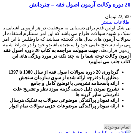
20 دوره وکالت آزمون اصول فقه – چتردانش
22,500
تومان
اطلاعات بیشتر
بی شک اولین قدم برای دستیابی به موفقیت در هر آزمونی آشنایی با
سبک و شیوه سوالات طراح می باشد که این امر مستلزم استفاده از
سوالات آزمون های سال های گذشته میباشد که داوطلبین با این امر
می توانند سطح علمی خود را سنجیده باشندو خود را در شراط شبیه
آزمون قراردهند.
جهت سهولت مراجعه به کتاب 20 دوره اصول فقه
آزمون وکالت
توجه شما را به چند نکته در مورد ویژگی های این
کتاب جلب می نماییم
:
گرداوری 20 دوره سوالات اصول فقه از سال 1380 تا 1397
مطابق با دفترچه ارائه شده از سوی سازمان سنجش
ارائه پاسخنامه تشریحی با توضیح کامل و جامع
تشریح نمودن دلیل دستی گزینه موزد نظر و تشریح علت
نادرستی سایر گزینه ها
ارائه نمودار پراکندگی موضوعی سوالات به تفکیک هرسال
ا
رائه نمودار پراکندگی موضوعات جزیی سوالات تمام ادوار
اتمام موجودی