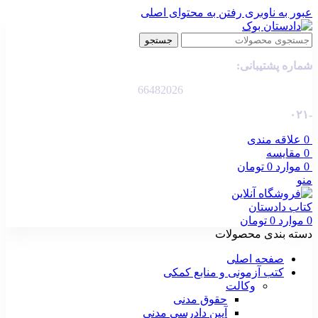
عبور به ناوبری
رفتن به محتوای اصلی
جستجو
شماره پشتیبانی:
66482026
-۰۲۱
0
علاقه مندی
0
مقایسه
0
موارد
0
تومان
منو
0
موارد
0
تومان
دسته بندی محصولات
صفحه اصلی
کتب آزمونی و منابع کمکی
وکالت
حقوق مدنی
آیین دادرسی مدنی