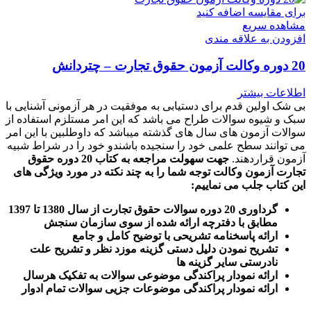
برای مقایسه اضافه کنید
مشاهده سریع
افزودن به علاقه مندی
20 دوره وکالت آزمون حقوق تجارت – چتردانش
اطلاعات بیشتر
بی شک اولین قدم برای دستیابی به موفقیت در هر آزمونی آشنایی با
سبک و شیوه سوالات طراح می باشد که این امر مستلزم استفاده از
سوالات آزمون های سال های گذشته میباشد که داوطلبین با این امر
می توانند سطح علمی خود را سنجیده باشندو خود را در شراط شبیه
آزمون قراردهند.
جهت سهولت مراجعه به کتاب 20 دوره حقوق
تجارت آزمون وکالت
توجه شما را به چند نکته در مورد ویژگی های
این کتاب جلب می نماییم
:
گرداوری 20 دوره سوالات حقوق تجارت از سال 1380 تا 1397
مطابق با دفترچه ارائه شده از سوی سازمان سنجش
ارائه پاسخنامه تشریحی با توضیح کامل و جامع
تشریح نمودن دلیل دستی گزینه موزد نظر و تشریح علت
نادرستی سایر گزینه ها
ارائه نمودار پراکندگی موضوعی سوالات به تفکیک هرسال
ا
رائه نمودار پراکندگی موضوعات جزیی سوالات تمام ادوار