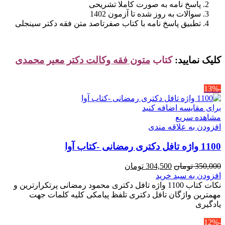
پاسخ نامه به صورت کاملا تشریحی
سوالات به روز شده تا آزمون 1402
تطبیق پاسخ نامه با کتاب صفرتاصد متن فقه دکتر سینجلی
کلیک نمایید:
کتاب
متون فقه وکالت دکتر معیر محمدی
-13%
برای مقایسه اضافه کنید
مشاهده سریع
افزودن به علاقه مندی
1100 واژه تافل دکتری رمضانی -کتاب آوا
قیمت
قیمت
350,000
تومان
304,500
تومان
اصلی
فعلی
افزودن به سبد خرید
350,000 تومان
304,500 تومان
نکات کتاب 1100 واژه تافل دکتری محمود رمضانی پرتکرارترین و
بود.
است.
مهمترین واژگان تافل دکتری تلفظ پیامکی کلیه کلمات جهت
یادگیری
-12%