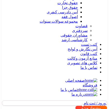
حقوق تجارت
حقوق جزا
آیین دادرسی کیفری
اصول فقه
مجموعه سوالات سنوات
قضاوت
سردفتری
مشاوران حقوقی
کارشناسی ارشد
کتب تست
آیین نگارش و لوایح
کتب قانون
منابع آزمون وکالت
کلاس های تصویری
تماس با ما
صفحه اصلی
فروشگاه
تماس با ما
درباره ما
ورود / ثبت نام
پیشنهاد ویژه