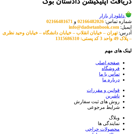
دریافت اپلیکیشن دادستان بوک
دانلود از بازار
شماره تماس:
02166482026
و
02166481671
ایمیل:
info@dadsetanbook.com
آدرس:
تهران – خیابان انقلاب – خیابان دانشگاه – خیابان وحید نظری
– پلاک 49 واحد 3 کد پستی: 1315686310
لینک های مهم
صفحه اصلی
فروشگاه
تماس با ما
درباره ما
قوانین و مقررات
ناشرین
روش های ثبت سفارش
شرایط مرجوعی
وبلاگ
نمایندگی ها
محصولات حراجی