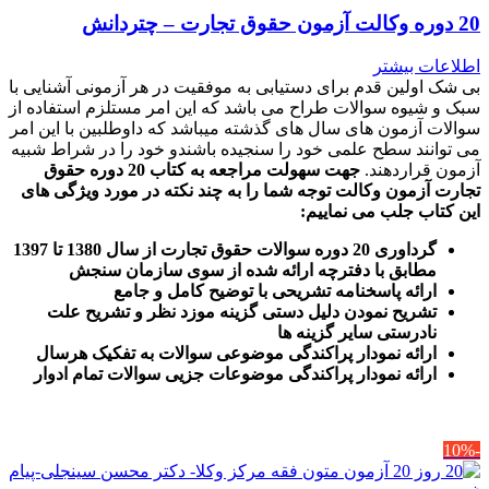
20 دوره وکالت آزمون حقوق تجارت – چتردانش
اطلاعات بیشتر
بی شک اولین قدم برای دستیابی به موفقیت در هر آزمونی آشنایی با
سبک و شیوه سوالات طراح می باشد که این امر مستلزم استفاده از
سوالات آزمون های سال های گذشته میباشد که داوطلبین با این امر
می توانند سطح علمی خود را سنجیده باشندو خود را در شراط شبیه
آزمون قراردهند.
جهت سهولت مراجعه به کتاب 20 دوره حقوق
تجارت آزمون وکالت
توجه شما را به چند نکته در مورد ویژگی های
این کتاب جلب می نماییم
:
گرداوری 20 دوره سوالات حقوق تجارت از سال 1380 تا 1397
مطابق با دفترچه ارائه شده از سوی سازمان سنجش
ارائه پاسخنامه تشریحی با توضیح کامل و جامع
تشریح نمودن دلیل دستی گزینه موزد نظر و تشریح علت
نادرستی سایر گزینه ها
ارائه نمودار پراکندگی موضوعی سوالات به تفکیک هرسال
ا
رائه نمودار پراکندگی موضوعات جزیی سوالات تمام ادوار
-10%