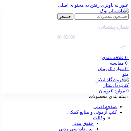
عبور به ناوبری
رفتن به محتوای اصلی
جستجو
شماره پشتیبانی:
66482026
-۰۲۱
0
علاقه مندی
0
مقایسه
0
موارد
0
تومان
منو
0
موارد
0
تومان
دسته بندی محصولات
صفحه اصلی
کتب آزمونی و منابع کمکی
وکالت
حقوق مدنی
آیین دادرسی مدنی