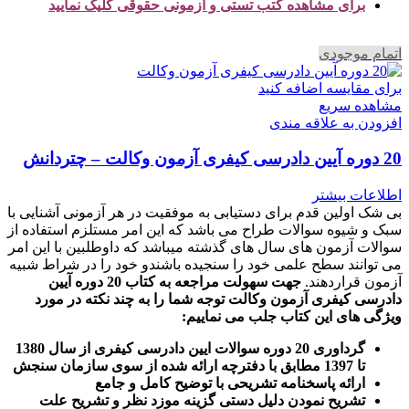
برای مشاهده کتب تستی و آزمونی حقوقی کلیک نمایید
اتمام موجودی
برای مقایسه اضافه کنید
مشاهده سریع
افزودن به علاقه مندی
20 دوره آیین دادرسی کیفری آزمون وکالت – چتردانش
اطلاعات بیشتر
بی شک اولین قدم برای دستیابی به موفقیت در هر آزمونی آشنایی با
سبک و شیوه سوالات طراح می باشد که این امر مستلزم استفاده از
سوالات آزمون های سال های گذشته میباشد که داوطلبین با این امر
می توانند سطح علمی خود را سنجیده باشندو خود را در شراط شبیه
آزمون قراردهند.
جهت سهولت مراجعه به کتاب 20 دوره آیین
دادرسی کیفری آزمون وکالت
توجه شما را به چند نکته در مورد
ویژگی های این کتاب جلب می نماییم
:
گرداوری 20 دوره سوالات ایین دادرسی کیفری از سال 1380
تا 1397 مطابق با دفترچه ارائه شده از سوی سازمان سنجش
ارائه پاسخنامه تشریحی با توضیح کامل و جامع
تشریح نمودن دلیل دستی گزینه موزد نظر و تشریح علت