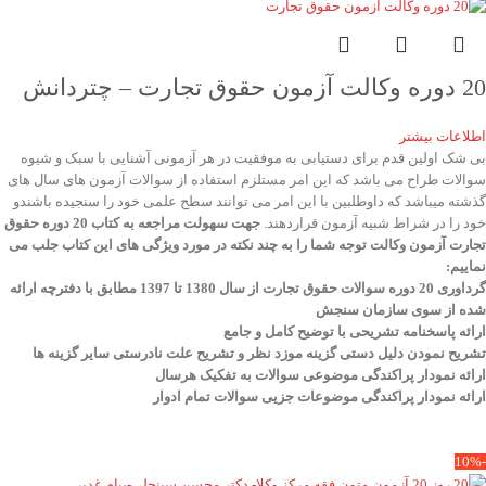
20 دوره وکالت آزمون حقوق تجارت – چتردانش
اطلاعات بیشتر
بی شک اولین قدم برای دستیابی به موفقیت در هر آزمونی آشنایی با سبک و شیوه
سوالات طراح می باشد که این امر مستلزم استفاده از سوالات آزمون های سال های
گذشته میباشد که داوطلبین با این امر می توانند سطح علمی خود را سنجیده باشندو
خود را در شراط شبیه آزمون قراردهند.
جهت سهولت مراجعه به کتاب 20 دوره حقوق
تجارت آزمون وکالت
توجه شما را به چند نکته در مورد ویژگی های این کتاب جلب می
نماییم
:
گرداوری 20 دوره سوالات حقوق تجارت از سال 1380 تا 1397 مطابق با دفترچه ارائه
شده از سوی سازمان سنجش
ارائه پاسخنامه تشریحی با توضیح کامل و جامع
تشریح نمودن دلیل دستی گزینه موزد نظر و تشریح علت نادرستی سایر گزینه ها
ارائه نمودار پراکندگی موضوعی سوالات به تفکیک هرسال
ا
رائه نمودار پراکندگی موضوعات جزیی سوالات تمام ادوار
-10%