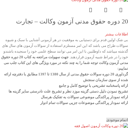
20 دوره حقوق مدنی آزمون وکالت – تجارت
اطلاعات بیشتر
بی شک اولین قدم برای دستیابی به موفقیت در هر آزمونی آشنایی با سبک و شیوه
سوالات طراح می باشد که این امر مستلزم استفاده از سوالات آزمون های سال های
گذشته میباشد که داوطلبین با این امر می توانند سطح علمی خود را سنجیده باشندو
خود را در شراط شبیه آزمون قراردهند.
جهت سهولت مراجعه به کتاب 20 دوره حقوق
مدنی آزمون وکالت
توجه شما را به چند نکته در مورد ویژگی های این کتاب جلب می
نماییم
:
گرداوری 20 دوره سوالات حقوق مدنی از سال 1380 تا 1397 مطابق با دفترچه ارائه
شده از سوی سازمان سنجش
ارائه پاسخنامه تشریحی با توضیح کامل و جامع
تشریح نمودن دلیل دستی گزینه موزد نظر و تشریح علت نادرستی سایر گزینه ها
ارائه نمودار پراکندگی موضوعی سوالات به تفکیک هرسال
ا
رائه نمودار پراکندگی موضوعات جزیی سوالات تمام ادوار
اتمام موجودی