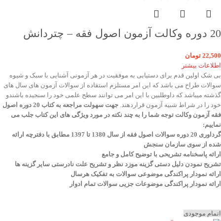
20 دوره وکالت آزمون اصول فقه – چتردانش
22,500
تومان
اطلاعات بیشتر
بی شک اولین قدم برای دستیابی به موفقیت در هر آزمونی آشنایی با سبک و شیوه
سوالات طراح می باشد که این امر مستلزم استفاده از سوالات آزمون های سال های
گذشته میباشد که داوطلبین با این امر می توانند سطح علمی خود را سنجیده باشندو
خود را در شراط شبیه آزمون قراردهند.
جهت سهولت مراجعه به کتاب 20 دوره اصول
فقه آزمون وکالت
توجه شما را به چند نکته در مورد ویژگی های این کتاب جلب می
نماییم
:
گرداوری 20 دوره سوالات اصول فقه از سال 1380 تا 1397 مطابق با دفترچه ارائه
شده از سوی سازمان سنجش
ارائه پاسخنامه تشریحی با توضیح کامل و جامع
تشریح نمودن دلیل دستی گزینه موزد نظر و تشریح علت نادرستی سایر گزینه ها
ارائه نمودار پراکندگی موضوعی سوالات به تفکیک هرسال
ا
رائه نمودار پراکندگی موضوعات جزیی سوالات تمام ادوار
اتمام موجودی