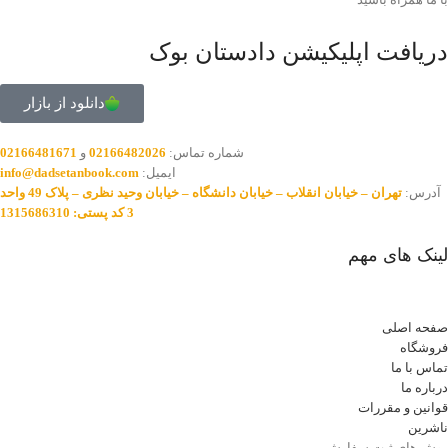
دریافت اپلیکیشن دادستان بوک
دانلود از بازار
شماره تماس:
02166482026
و
02166481671
ایمیل:
info@dadsetanbook.com
آدرس:
تهران – خیابان انقلاب – خیابان دانشگاه – خیابان وحید نظری – پلاک 49 واحد
3 کد پستی: 1315686310
لینک های مهم
صفحه اصلی
فروشگاه
تماس با ما
درباره ما
قوانین و مقررات
ناشرین
روش های ثبت سفارش