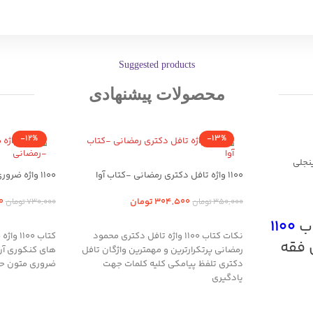
Suggested products
محصولات پیشنهادی
-12%
-13%
1100 واژه تافل دکتری رمضانی -کتاب آوا
1100 واژه ضروری متون حقوقی -رمضانی
304,500
تومان
0
350,000
تومان
730,000
تومان
اب
1100
افزودن به سبد خرید
افزودن به سب
نکات کتاب 1100 واژه تافل دکتری محمود
کتاب 0
 فقه
رمضانی پرتکرارترین و مهمترین واژگان تافل
دکتری تلفظ پیامکی کلیه کلمات جهت
ضروری متون حق
یادگیری
ی