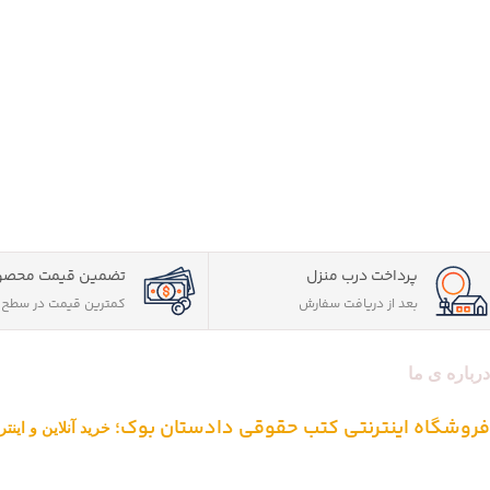
سوالات به روز شده تا آزمون 1402
تطبیق پاسخ نامه با کتاب صفرت
دکتر سینجلی
کلیک نمایید:
کتاب
فقه وکالت دکتر مع
محمدی
پرداخت درب منزل
تضمین قیمت محصو
بعد از دریافت سفارش
کمترین قیمت در سطح ا
درباره ی ما
فروشگاه اینترنتی کتب حقوقی دادستان بوک؛
خرید آنلاین و این
دادستان بوک به عنوان یکی از بزرگ ترین فروشگاه های اینترنتی کتاب های ح
از یک دهه تجربه، با پایبندی به سه اصل کلیدی، پرداخت در محل ویژه شهر