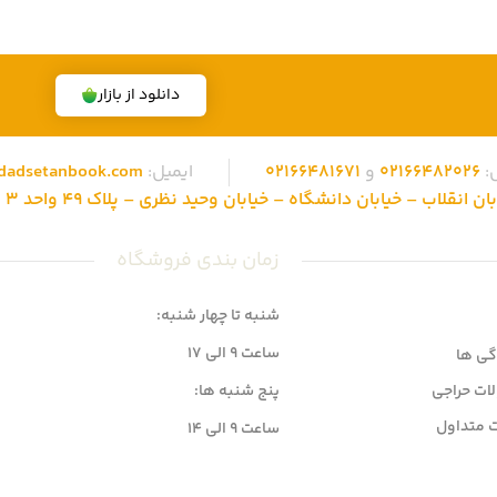
دانلود از بازار
:
02166482026
و
02166481671
ایمیل:
dadsetanbook.com
نقلاب – خیابان دانشگاه – خیابان وحید نظری – پلاک 49 واحد 3 کد پستی: 1315686310
زمان بندی فروشگاه
شنبه تا چهار شنبه:
ساعت 9 الی 17
گی ها
ات حراجی
پنج شنبه ها:
 متداول
ساعت 9 الی 14