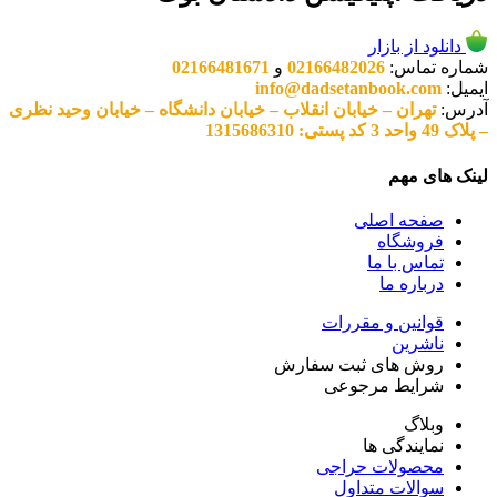
دانلود از بازار
شماره تماس:
02166482026
و
02166481671
ایمیل:
info@dadsetanbook.com
آدرس:
تهران – خیابان انقلاب – خیابان دانشگاه – خیابان وحید نظری
– پلاک 49 واحد 3 کد پستی: 1315686310
لینک های مهم
صفحه اصلی
فروشگاه
تماس با ما
درباره ما
قوانین و مقررات
ناشرین
روش های ثبت سفارش
شرایط مرجوعی
وبلاگ
نمایندگی ها
محصولات حراجی
سوالات متداول