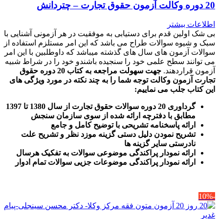
20 دوره وکالت آزمون حقوق تجارت – چتردانش
اطلاعات بیشتر
بی شک اولین قدم برای دستیابی به موفقیت در هر آزمونی آشنایی با
سبک و شیوه سوالات طراح می باشد که این امر مستلزم استفاده از
سوالات آزمون های سال های گذشته میباشد که داوطلبین با این امر
می توانند سطح علمی خود را سنجیده باشندو خود را در شراط شبیه
آزمون قراردهند.
جهت سهولت مراجعه به کتاب 20 دوره حقوق
تجارت آزمون وکالت
توجه شما را به چند نکته در مورد ویژگی های
این کتاب جلب می نماییم
:
گرداوری 20 دوره سوالات حقوق تجارت از سال 1380 تا 1397
مطابق با دفترچه ارائه شده از سوی سازمان سنجش
ارائه پاسخنامه تشریحی با توضیح کامل و جامع
تشریح نمودن دلیل دستی گزینه موزد نظر و تشریح علت
نادرستی سایر گزینه ها
ارائه نمودار پراکندگی موضوعی سوالات به تفکیک هرسال
ا
رائه نمودار پراکندگی موضوعات جزیی سوالات تمام ادوار
-10%