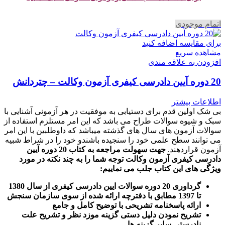
اتمام موجودی
برای مقایسه اضافه کنید
مشاهده سریع
افزودن به علاقه مندی
20 دوره آیین دادرسی کیفری آزمون وکالت – چتردانش
اطلاعات بیشتر
بی شک اولین قدم برای دستیابی به موفقیت در هر آزمونی آشنایی با
سبک و شیوه سوالات طراح می باشد که این امر مستلزم استفاده از
سوالات آزمون های سال های گذشته میباشد که داوطلبین با این امر
می توانند سطح علمی خود را سنجیده باشندو خود را در شراط شبیه
آزمون قراردهند.
جهت سهولت مراجعه به کتاب 20 دوره آیین
دادرسی کیفری آزمون وکالت
توجه شما را به چند نکته در مورد
ویژگی های این کتاب جلب می نماییم
:
گرداوری 20 دوره سوالات ایین دادرسی کیفری از سال 1380
تا 1397 مطابق با دفترچه ارائه شده از سوی سازمان سنجش
ارائه پاسخنامه تشریحی با توضیح کامل و جامع
تشریح نمودن دلیل دستی گزینه موزد نظر و تشریح علت
نادرستی سایر گزینه ها