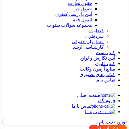
حقوق تجارت
حقوق جزا
آیین دادرسی کیفری
اصول فقه
مجموعه سوالات سنوات
قضاوت
سردفتری
مشاوران حقوقی
کارشناسی ارشد
کتب تست
آیین نگارش و لوایح
کتب قانون
منابع آزمون وکالت
کلاس های تصویری
تماس با ما
صفحه اصلی
فروشگاه
تماس با ما
درباره ما
ورود / ثبت نام
پیشنهاد ویژه