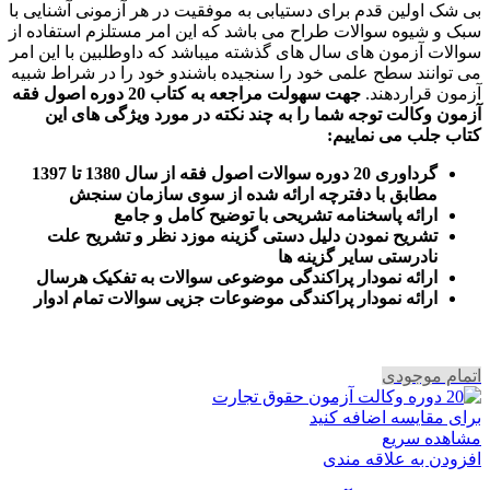
بی شک اولین قدم برای دستیابی به موفقیت در هر آزمونی آشنایی با
سبک و شیوه سوالات طراح می باشد که این امر مستلزم استفاده از
سوالات آزمون های سال های گذشته میباشد که داوطلبین با این امر
می توانند سطح علمی خود را سنجیده باشندو خود را در شراط شبیه
آزمون قراردهند.
جهت سهولت مراجعه به کتاب 20 دوره اصول فقه
آزمون وکالت
توجه شما را به چند نکته در مورد ویژگی های این
کتاب جلب می نماییم
:
گرداوری 20 دوره سوالات اصول فقه از سال 1380 تا 1397
مطابق با دفترچه ارائه شده از سوی سازمان سنجش
ارائه پاسخنامه تشریحی با توضیح کامل و جامع
تشریح نمودن دلیل دستی گزینه موزد نظر و تشریح علت
نادرستی سایر گزینه ها
ارائه نمودار پراکندگی موضوعی سوالات به تفکیک هرسال
ا
رائه نمودار پراکندگی موضوعات جزیی سوالات تمام ادوار
اتمام موجودی
برای مقایسه اضافه کنید
مشاهده سریع
افزودن به علاقه مندی