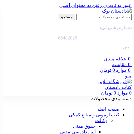
عبور به ناوبری
رفتن به محتوای اصلی
جستجو
شماره پشتیبانی:
66482026
-۰۲۱
0
علاقه مندی
0
مقایسه
0
موارد
0
تومان
منو
0
موارد
0
تومان
دسته بندی محصولات
صفحه اصلی
کتب آزمونی و منابع کمکی
وکالت
حقوق مدنی
آیین دادرسی مدنی