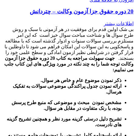
20 دوره حقوق جزا آزمون وکالت – چتردانش
اطلاعات بیشتر
بی شک اولین قدم برای موفقیت در هر آزمونی با سبک و روش
طرح سوال ها و شناخت مباحث سوال خیز است که این امر
مستلزم بررسی سوالات سنوات و ادوار گذشته است که با مطالعه
و پاسخکویی به این سوالات این امکان فراهم می شود تا داوطلین با
قرار گرفتن در شرایطی نظیر ازمون امادگی و سطح علمی خود را
بسنجند.
جهت سهولت مراجعه به کتاب 20 دوره حقوق جزا آزمون
وکالت توجه شما را به چند نکته در مورد ویژگی های این کتاب جلب
می نماییم:
ذکر نمودن موضوع عام و خاص هر سوال
.
ارائه نمودن جدول پراکندگی موضوعی سوالات به تفکیک
هرسال
.
مشخص نمودن مبحث و موضوعی که منبع طرح پرسش
بوده، با رنک متفاوت در مقابل هر سؤال.
تشریح دلیل درستی گزینه مورد نظر و همچنین تشریح گزینه
های نادرست.
ارائه پاسخنامه کامل تشریحی با توضیحات جامع مستند به