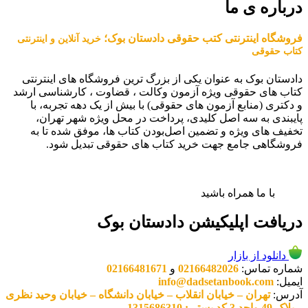
درباره ی ما
فروشگاه اینترنتی کتب حقوقی دادستان بوک؛
خرید آنلاین و اینترنتی
کتاب حقوقی
دادستان بوک به عنوان یکی از بزرگ ترین فروشگاه های اینترنتی
کتاب های حقوقی ویژه آزمون وکالت ، قضاوت ، کارشناسی ارشد
و دکتری (منابع آزمون های حقوقی) با بیش از یک دهه تجربه، با
پایبندی به سه اصل کلیدی، پرداخت در محل ویژه شهر تهران،
تخفیف های ویژه و تضمین اصل‌بودن کتاب ها، موفق شده تا به
فروشگاهی جامع جهت خرید کتاب های حقوقی تبدیل شود.
با ما همراه باشید
دریافت اپلیکیشن دادستان بوک
دانلود از بازار
شماره تماس:
02166482026
و
02166481671
ایمیل:
info@dadsetanbook.com
آدرس:
تهران – خیابان انقلاب – خیابان دانشگاه – خیابان وحید نظری
– پلاک 49 واحد 3 کد پستی: 1315686310