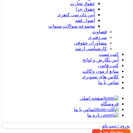
حقوق تجارت
حقوق جزا
آیین دادرسی کیفری
اصول فقه
مجموعه سوالات سنوات
قضاوت
سردفتری
مشاوران حقوقی
کارشناسی ارشد
کتب تست
آیین نگارش و لوایح
کتب قانون
منابع آزمون وکالت
کلاس های تصویری
تماس با ما
صفحه اصلی
فروشگاه
تماس با ما
درباره ما
ورود / ثبت نام
پیشنهاد ویژه