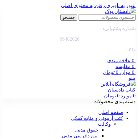
عبور به ناوبری
رفتن به محتوای اصلی
جستجو
شماره پشتیبانی:
66482026
-۰۲۱
0
علاقه مندی
0
مقایسه
0
موارد
0
تومان
منو
0
موارد
0
تومان
دسته بندی محصولات
صفحه اصلی
کتب آزمونی و منابع کمکی
وکالت
حقوق مدنی
آیین دادرسی مدنی