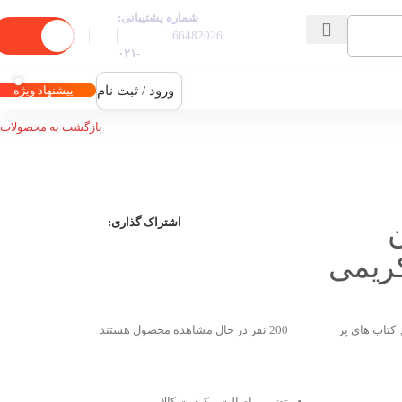
شماره پشتیبانی:
0
توما
66482026
-۰۲۱
ورود / ثبت نام
پیشنهاد ویژه
بازگشت به محصولات
ن
اشتراک گذاری:
ریمی
کتاب های پر
200
نفر در حال مشاهده محصول هستند
تضمین اصالت و کیفیت کالا