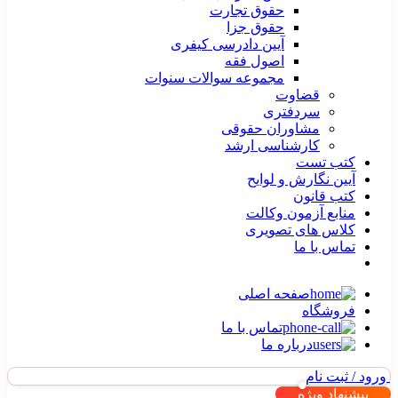
حقوق تجارت
حقوق جزا
آیین دادرسی کیفری
اصول فقه
مجموعه سوالات سنوات
قضاوت
سردفتری
مشاوران حقوقی
کارشناسی ارشد
کتب تست
آیین نگارش و لوایح
کتب قانون
منابع آزمون وکالت
کلاس های تصویری
تماس با ما
صفحه اصلی
فروشگاه
تماس با ما
درباره ما
ورود / ثبت نام
پیشنهاد ویژه