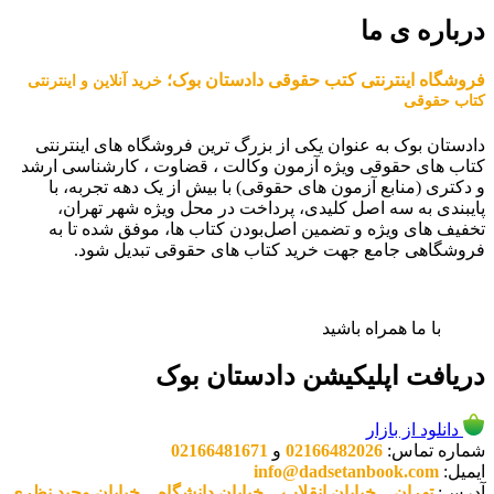
درباره ی ما
فروشگاه اینترنتی کتب حقوقی دادستان بوک؛
خرید آنلاین و اینترنتی
کتاب حقوقی
دادستان بوک به عنوان یکی از بزرگ ترین فروشگاه های اینترنتی
کتاب های حقوقی ویژه آزمون وکالت ، قضاوت ، کارشناسی ارشد
و دکتری (منابع آزمون های حقوقی) با بیش از یک دهه تجربه، با
پایبندی به سه اصل کلیدی، پرداخت در محل ویژه شهر تهران،
تخفیف های ویژه و تضمین اصل‌بودن کتاب ها، موفق شده تا به
فروشگاهی جامع جهت خرید کتاب های حقوقی تبدیل شود.
با ما همراه باشید
دریافت اپلیکیشن دادستان بوک
دانلود از بازار
شماره تماس:
02166482026
و
02166481671
ایمیل:
info@dadsetanbook.com
آدرس:
تهران – خیابان انقلاب – خیابان دانشگاه – خیابان وحید نظری