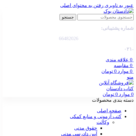
عبور به ناوبری
رفتن به محتوای اصلی
جستجو
شماره پشتیبانی:
66482026
-۰۲۱
0
علاقه مندی
0
مقایسه
0
موارد
0
تومان
منو
0
موارد
0
تومان
دسته بندی محصولات
صفحه اصلی
کتب آزمونی و منابع کمکی
وکالت
حقوق مدنی
آیین دادرسی مدنی